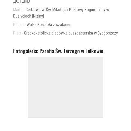
ДОЛІШНІХ
Marta
-
Cerkiew pw. Św. Mikołaja i Pokrowy Bogurodzicy w
Dusivciach [Niziny]
Ruben
-
Walka Kościoła z szatanem
Piotr
-
Greckokatolicka placówka duszpasterska w Bydgoszczy
Fotogaleria: Parafia Św. Jerzego w Lelkowie