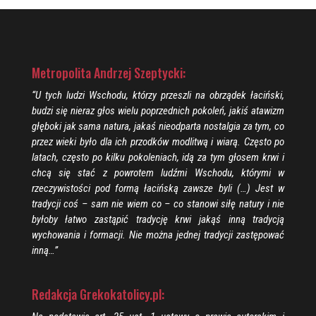
Metropolita Andrzej Szeptycki:
“U tych ludzi Wschodu, którzy przeszli na obrządek łaciński,
budzi się nieraz głos wielu poprzednich pokoleń, jakiś atawizm
głęboki jak sama natura, jakaś nieodparta nostalgia za tym, co
przez wieki było dla ich przodków modlitwą i wiarą. Często po
latach, często po kilku pokoleniach, idą za tym głosem krwi i
chcą się stać z powrotem ludźmi Wschodu, którymi w
rzeczywistości pod formą łacińską zawsze byli (…) Jest w
tradycji coś – sam nie wiem co – co stanowi siłę natury i nie
byłoby łatwo zastąpić tradycję krwi jakąś inną tradycją
wychowania i formacji. Nie można jednej tradycji zastępować
inną…”
Redakcja Grekokatolicy.pl: