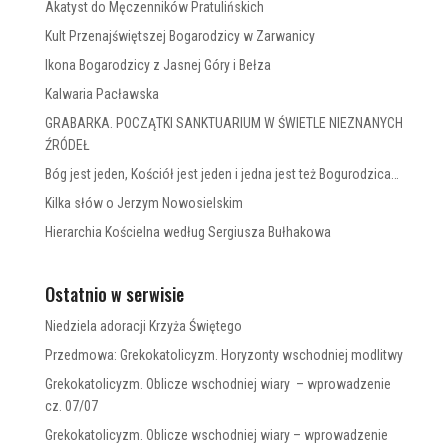
Akatyst do Męczenników Pratulińskich
Kult Przenajświętszej Bogarodzicy w Zarwanicy
Ikona Bogarodzicy z Jasnej Góry i Bełza
Kalwaria Pacławska
GRABARKA. POCZĄTKI SANKTUARIUM W ŚWIETLE NIEZNANYCH
ŹRÓDEŁ
Bóg jest jeden, Kościół jest jeden i jedna jest też Bogurodzica…
Kilka słów o Jerzym Nowosielskim
Hierarchia Kościelna według Sergiusza Bułhakowa
Ostatnio w serwisie
Niedziela adoracji Krzyża Świętego
Przedmowa: Grekokatolicyzm. Horyzonty wschodniej modlitwy
Grekokatolicyzm. Oblicze wschodniej wiary – wprowadzenie
cz. 07/07
Grekokatolicyzm. Oblicze wschodniej wiary – wprowadzenie