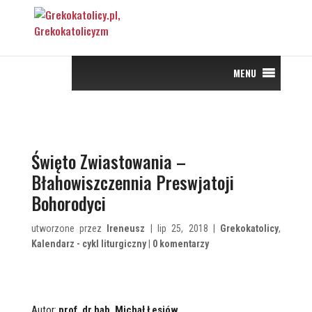
MENU
Święto Zwiastowania –
Błahowiszczennia Preswjatoji
Bohorodyci
utworzone przez
Ireneusz
| lip 25, 2018 |
Grekokatolicy
,
Kalendarz - cykl liturgiczny
|
0 komentarzy
Autor:
prof. dr hab. Michał Łesiów