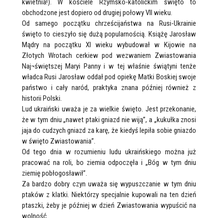
kwietnia!). W kościele Rzymsko-katolickim święto to
obchodzone jest dopiero od drugiej połowy VII wieku.
Od samego początku chrześcijaństwa na Rusi-Ukrainie
święto to cieszyło się dużą popularnością. Książę Jarosław
Mądry na początku XI wieku wybudował w Kijowie na
Złotych Wrotach cerkiew pod wezwaniem Zwiastowania
Naj¬świętszej Maryi Panny i w tej właśnie świątyni tenże
władca Rusi Jarosław oddał pod opiekę Matki Boskiej swoje
państwo i cały naród, praktyka znana później również z
historii Polski.
Lud ukraiński uważa je za wielkie święto. Jest przekonanie,
że w tym dniu „nawet ptaki gniazd nie wiją”, a „kukułka znosi
jaja do cudzych gniazd za karę, że kiedyś lepiła sobie gniazdo
w święto Zwiastowania”.
Od tego dnia w rozumieniu ludu ukraińskiego można już
pracować na roli, bo ziemia odpoczęła i „Bóg w tym dniu
ziemię pobłogosławił”.
Za bardzo dobry czyn uważa się wypuszczanie w tym dniu
ptaków z klatki. Niektórzy specjalnie kupowali na ten dzień
ptaszki, żeby je później w dzień Zwiastowania wypuścić na
wolność.