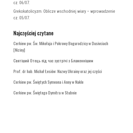
cz. 06/07.
Grekokatolicyzm. Oblicze wschodniej wiary – wprowadzenie
cz. 05/07.
Najczęściej czytane
Cerkiew pw. Św. Mikołaja i Pokrowy Bogurodzicy w Dusivciach
[Niziny]
Святіший Отець під час зустрічі з Блаженнішим
Prof. dr hab. Michał Łesiów: Nazwy Ukrainy oraz jej części
Cerkiew pw. Świętych Symeona i Anny w Nakle
Cerkiew pw. Świętego Dymitra w Stubnie