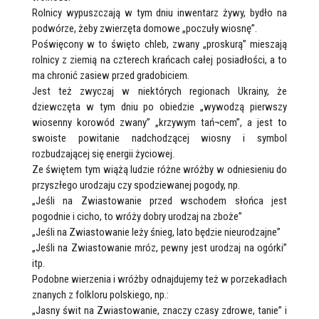
Rolnicy wypuszczają w tym dniu inwentarz żywy, bydło na
podwórze, żeby zwierzęta domowe „poczuły wiosnę”.
Poświęcony w to święto chleb, zwany „proskurą” mieszają
rolnicy z ziemią na czterech krańcach całej posiadłości, a to
ma chronić zasiew przed gradobiciem.
Jest też zwyczaj w niektórych regionach Ukrainy, że
dziewczęta w tym dniu po obiedzie „wywodzą pierwszy
wiosenny korowód zwany” „krzywym tań¬cem”, a jest to
swoiste powitanie nadchodzącej wiosny i symbol
rozbudzającej się energii życiowej.
Ze świętem tym wiążą ludzie różne wróżby w odniesieniu do
przyszłego urodzaju czy spodziewanej pogody, np.
„Jeśli na Zwiastowanie przed wschodem słońca jest
pogodnie i cicho, to wróży dobry urodzaj na zboże”
„Jeśli na Zwiastowanie leży śnieg, lato będzie nieurodzajne”
„Jeśli na Zwiastowanie mróz, pewny jest urodzaj na ogórki”
itp.
Podobne wierzenia i wróżby odnajdujemy też w porzekadłach
znanych z folkloru polskiego, np.:
„Jasny świt na Zwiastowanie, znaczy czasy zdrowe, tanie” i