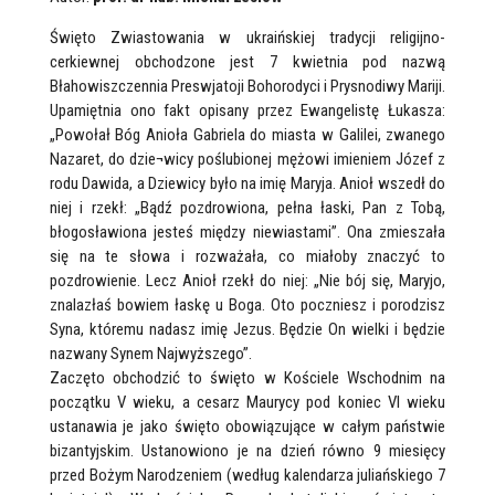
Święto Zwiastowania w ukraińskiej tradycji religijno-
cerkiewnej obchodzone jest 7 kwietnia pod nazwą
Błahowiszczennia Preswjatoji Bohorodyci i Prysnodiwy Mariji.
Upamiętnia ono fakt opisany przez Ewangelistę Łukasza:
„Powołał Bóg Anioła Gabriela do miasta w Galilei, zwanego
Nazaret, do dzie¬wicy poślubionej mężowi imieniem Józef z
rodu Dawida, a Dziewicy było na imię Maryja. Anioł wszedł do
niej i rzekł: „Bądź pozdrowiona, pełna łaski, Pan z Tobą,
błogosławiona jesteś między niewiastami”. Ona zmieszała
się na te słowa i rozważała, co miałoby znaczyć to
pozdrowienie. Lecz Anioł rzekł do niej: „Nie bój się, Maryjo,
znalazłaś bowiem łaskę u Boga. Oto poczniesz i porodzisz
Syna, któremu nadasz imię Jezus. Będzie On wielki i będzie
nazwany Synem Najwyższego”.
Zaczęto obchodzić to święto w Kościele Wschodnim na
początku V wieku, a cesarz Maurycy pod koniec VI wieku
ustanawia je jako święto obowiązujące w całym państwie
bizantyjskim. Ustanowiono je na dzień równo 9 miesięcy
przed Bożym Narodzeniem (według kalendarza juliańskiego 7