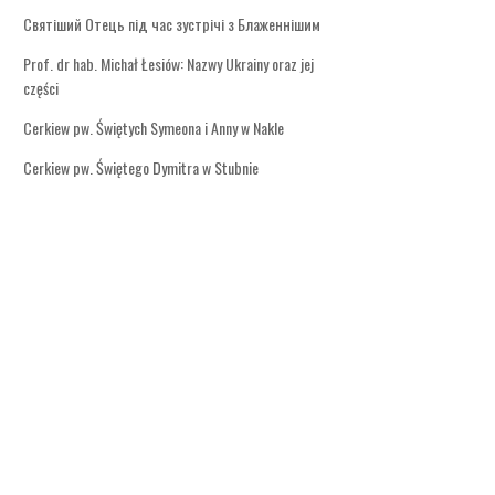
Святіший Отець під час зустрічі з Блаженнішим
Prof. dr hab. Michał Łesiów: Nazwy Ukrainy oraz jej
części
Cerkiew pw. Świętych Symeona i Anny w Nakle
Cerkiew pw. Świętego Dymitra w Stubnie