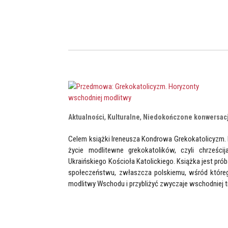
Aktualności
,
Kulturalne
,
Niedokończone konwersac
Celem książki Ireneusza Kondrowa Grekokatolicyzm.
życie modlitewne grekokatolików, czyli chrześcij
Ukraińskiego Kościoła Katolickiego. Książka jest pr
społeczeństwu, zwłaszcza polskiemu, wśród któreg
modlitwy Wschodu i przybliżyć zwyczaje wschodniej tr