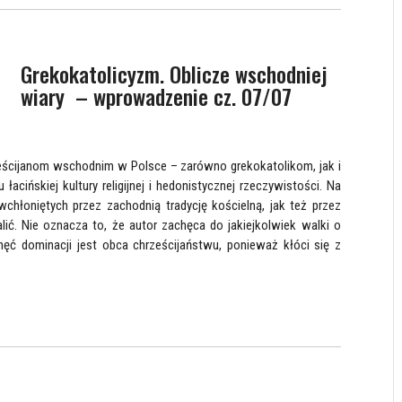
Grekokatolicyzm. Oblicze wschodniej
wiary – wprowadzenie cz. 07/07
eścijanom wschodnim w Polsce – zarówno grekokatolikom, jak i
cińskiej kultury religijnej i hedonistycznej rzeczywistości. Na
chłoniętych przez zachodnią tradycję kościelną, jak też przez
ić. Nie oznacza to, że autor zachęca do jakiejkolwiek walki o
ęć dominacji jest obca chrześcijaństwu, ponieważ kłóci się z