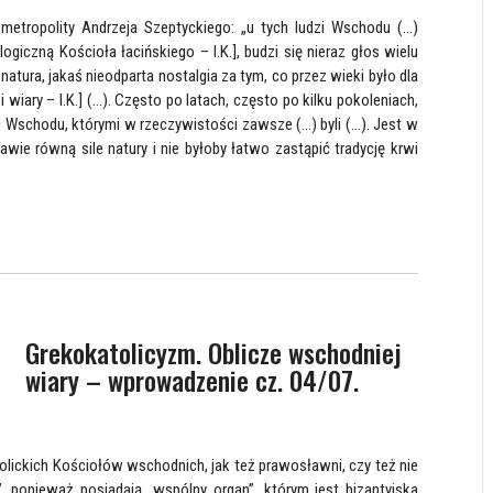
etropolity Andrzeja Szeptyckiego: „u tych ludzi Wschodu (…)
logiczną Kościoła łacińskiego – I.K.], budzi się nieraz głos wielu
atura, jakaś nieodparta nostalgia za tym, co przez wieki było dla
ary – I.K.] (…). Często po latach, często po kilku pokoleniach,
i Wschodu, którymi w rzeczywistości zawsze (…) byli (…). Jest w
wie równą sile natury i nie byłoby łatwo zastąpić tradycję krwi
Grekokatolicyzm. Oblicze wschodniej
wiary – wprowadzenie cz. 04/07.
olickich Kościołów wschodnich, jak też prawosławni, czy też nie
 ponieważ posiadają „wspólny organ”, którym jest bizantyjska