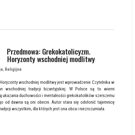
Przedmowa: Grekokatolicyzm.
Horyzonty wschodniej modlitwy
je
,
Religijne
 Horyzonty wschodniej modlitwy jest wprowadzenie Czytelnika w
an wschodniej tradycji bizantyjskiej. W Polsce są to wierni
óbą ukazania duchowości i mentalności grekokatolików szerszemu
o od dawna są oni obecni. Autor stara się odsłonić tajemnicę
adycji wszystkim, dla których jest ona obca i niezrozumiała.