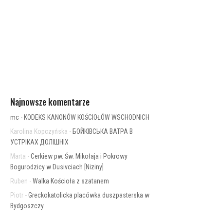
Najnowsze komentarze
mc
-
KODEKS KANONÓW KOŚCIOŁÓW WSCHODNICH
Karolina Kopczyńska
-
БОЙКІВСЬКА ВАТРА В
УСТРІКАХ ДОЛІШНІХ
Marta
-
Cerkiew pw. Św. Mikołaja i Pokrowy
Bogurodzicy w Dusivciach [Niziny]
Ruben
-
Walka Kościoła z szatanem
Piotr
-
Greckokatolicka placówka duszpasterska w
Bydgoszczy