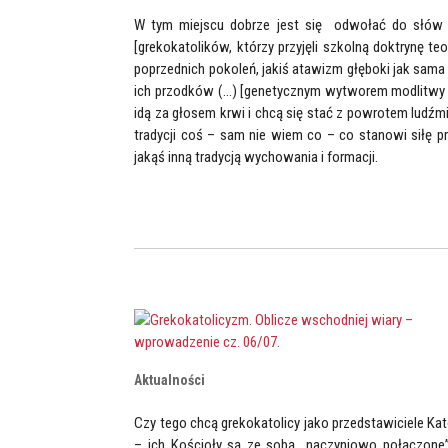
W tym miejscu dobrze jest się odwołać do słów m
[grekokatolików, którzy przyjęli szkolną doktrynę teo
poprzednich pokoleń, jakiś atawizm głęboki jak sama n
ich przodków (…) [genetycznym wytworem modlitwy i wi
idą za głosem krwi i chcą się stać z powrotem ludźm
tradycji coś – sam nie wiem co – co stanowi siłę pra
jakąś inną tradycją wychowania i formacji.
Aktualności
Czy tego chcą grekokatolicy jako przedstawiciele Kat
– ich Kościoły są ze sobą „naczyniowo połączone”,