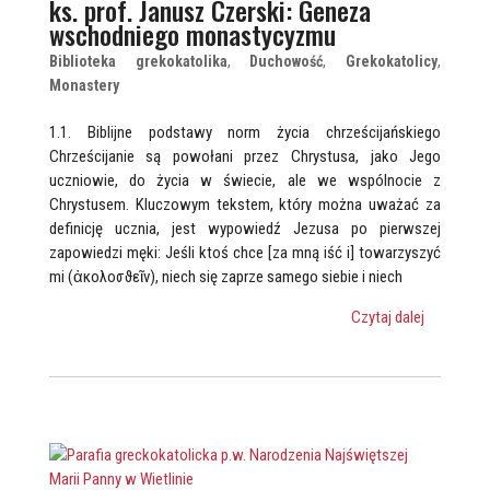
ks. prof. Janusz Czerski: Geneza
wschodniego monastycyzmu
Biblioteka grekokatolika
,
Duchowość
,
Grekokatolicy
,
Monastery
1.1. Biblijne podstawy norm życia chrześcijańskiego
Chrześcijanie są powołani przez Chrystusa, jako Jego
uczniowie, do życia w świecie, ale we wspólnocie z
Chrystusem. Kluczowym tekstem, który można uważać za
definicję ucznia, jest wypowiedź Jezusa po pierwszej
zapowiedzi męki: Jeśli ktoś chce [za mną iść i] towarzyszyć
mi (ἀκολοσϑεῖν), niech się zaprze samego siebie i niech
Czytaj dalej