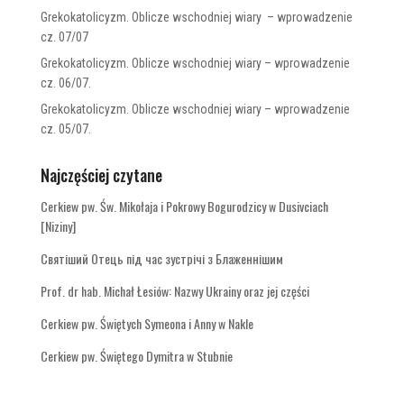
Grekokatolicyzm. Oblicze wschodniej wiary – wprowadzenie
cz. 07/07
Grekokatolicyzm. Oblicze wschodniej wiary – wprowadzenie
cz. 06/07.
Grekokatolicyzm. Oblicze wschodniej wiary – wprowadzenie
cz. 05/07.
Najczęściej czytane
Cerkiew pw. Św. Mikołaja i Pokrowy Bogurodzicy w Dusivciach
[Niziny]
Святіший Отець під час зустрічі з Блаженнішим
Prof. dr hab. Michał Łesiów: Nazwy Ukrainy oraz jej części
Cerkiew pw. Świętych Symeona i Anny w Nakle
Cerkiew pw. Świętego Dymitra w Stubnie