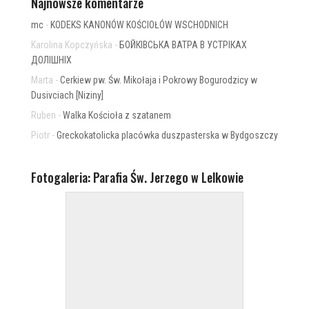
Najnowsze komentarze
mc
-
KODEKS KANONÓW KOŚCIOŁÓW WSCHODNICH
Karolina Kopczyńska
-
БОЙКІВСЬКА ВАТРА В УСТРІКАХ
ДОЛІШНІХ
Marta
-
Cerkiew pw. Św. Mikołaja i Pokrowy Bogurodzicy w
Dusivciach [Niziny]
Ruben
-
Walka Kościoła z szatanem
Piotr
-
Greckokatolicka placówka duszpasterska w Bydgoszczy
Fotogaleria: Parafia Św. Jerzego w Lelkowie