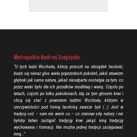
Metropolita Andrzej Szeptycki:
“U tych ludzi Wschodu, którzy przeszli na obrządek łaciński,
budzi się nieraz głos wielu poprzednich pokoleń, jakiś atawizm
głęboki jak sama natura, jakaś nieodparta nostalgia za tym, co
przez wieki było dla ich przodków modlitwą i wiarą. Często po
latach, często po kilku pokoleniach, idą za tym głosem krwi i
chcą się stać z powrotem ludźmi Wschodu, którymi w
rzeczywistości pod formą łacińską zawsze byli (…) Jest w
tradycji coś – sam nie wiem co – co stanowi siłę natury i nie
byłoby łatwo zastąpić tradycję krwi jakąś inną tradycją
wychowania i formacji. Nie można jednej tradycji zastępować
inną…”