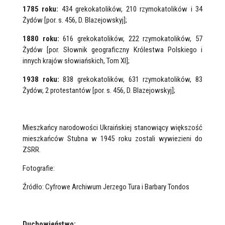
1785 roku:
434 grekokatolików, 210 rzymokatolików i 34
Żydów [por. s. 456, D. Blazejowskyj];
1880 roku:
616 grekokatolików, 222 rzymokatolików, 57
Żydów [por. Słownik geograficzny Królestwa Polskiego i
innych krajów słowiańskich, Tom XI];
1938 roku:
838 grekokatolików, 631 rzymokatolików, 83
Żydów, 2 protestantów [por. s. 456, D. Blazejowskyj];
Mieszkańcy narodowości Ukraińskiej stanowiący większość
mieszkańców Stubna w 1945 roku zostali wywiezieni do
ZSRR.
Fotografie:
Źródło: Cyfrowe Archiwum Jerzego Tura i Barbary Tondos
Duchowieństwo: