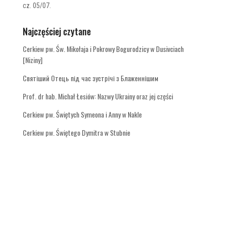
cz. 05/07.
Najczęściej czytane
Cerkiew pw. Św. Mikołaja i Pokrowy Bogurodzicy w Dusivciach
[Niziny]
Святіший Отець під час зустрічі з Блаженнішим
Prof. dr hab. Michał Łesiów: Nazwy Ukrainy oraz jej części
Cerkiew pw. Świętych Symeona i Anny w Nakle
Cerkiew pw. Świętego Dymitra w Stubnie