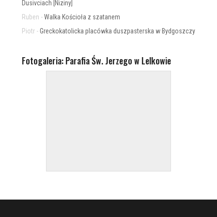
Dusivciach [Niziny]
Ruben
-
Walka Kościoła z szatanem
Piotr
-
Greckokatolicka placówka duszpasterska w Bydgoszczy
Fotogaleria: Parafia Św. Jerzego w Lelkowie