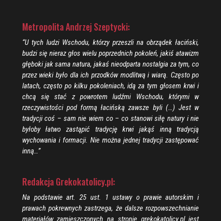
Metropolita Andrzej Szeptycki:
“U tych ludzi Wschodu, którzy przeszli na obrządek łaciński,
budzi się nieraz głos wielu poprzednich pokoleń, jakiś atawizm
głęboki jak sama natura, jakaś nieodparta nostalgia za tym, co
przez wieki było dla ich przodków modlitwą i wiarą. Często po
latach, często po kilku pokoleniach, idą za tym głosem krwi i
chcą się stać z powrotem ludźmi Wschodu, którymi w
rzeczywistości pod formą łacińską zawsze byli (…) Jest w
tradycji coś – sam nie wiem co – co stanowi siłę natury i nie
byłoby łatwo zastąpić tradycję krwi jakąś inną tradycją
wychowania i formacji. Nie można jednej tradycji zastępować
inną…”
Redakcja Grekokatolicy.pl:
Na podstawie art. 25 ust. 1 ustawy o prawie autorskim i
prawach pokrewnych zastrzega, że dalsze rozpowszechnianie
materiałów zamieszczonych na stronie grekokatolicy.pl jest