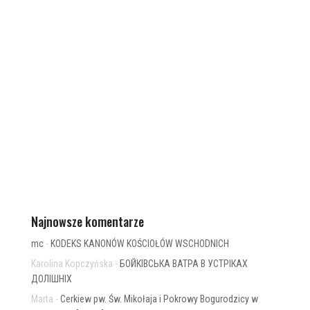
Najnowsze komentarze
mc
-
KODEKS KANONÓW KOŚCIOŁÓW WSCHODNICH
Karolina Kopczyńska
-
БОЙКІВСЬКА ВАТРА В УСТРІКАХ
ДОЛІШНІХ
Marta
-
Cerkiew pw. Św. Mikołaja i Pokrowy Bogurodzicy w