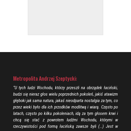
Metropolita Andrzej Szeptycki:
“U tych ludzi Wschodu, którzy przeszli na obrządek łaciński,
budzi się nieraz głos wielu poprzednich pokoleń, jakiś atawizm
głęboki jak sama natura, jakaś nieodparta nostalgia za tym, co
przez wieki było dla ich przodków modlitwą i wiarą. Często po
latach, często po kilku pokoleniach, idą za tym głosem krwi i
chcą się stać z powrotem ludźmi Wschodu, którymi w
rzeczywistości pod formą łacińską zawsze byli (…) Jest w