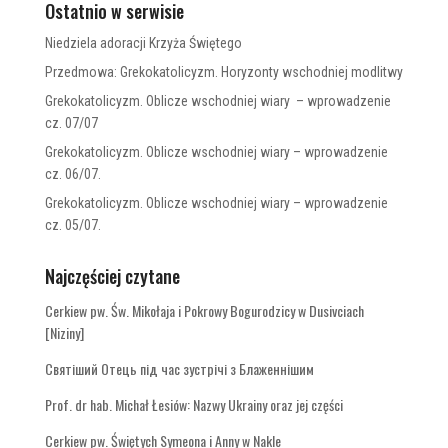
Ostatnio w serwisie
Niedziela adoracji Krzyża Świętego
Przedmowa: Grekokatolicyzm. Horyzonty wschodniej modlitwy
Grekokatolicyzm. Oblicze wschodniej wiary – wprowadzenie
cz. 07/07
Grekokatolicyzm. Oblicze wschodniej wiary – wprowadzenie
cz. 06/07.
Grekokatolicyzm. Oblicze wschodniej wiary – wprowadzenie
cz. 05/07.
Najczęściej czytane
Cerkiew pw. Św. Mikołaja i Pokrowy Bogurodzicy w Dusivciach
[Niziny]
Святіший Отець під час зустрічі з Блаженнішим
Prof. dr hab. Michał Łesiów: Nazwy Ukrainy oraz jej części
Cerkiew pw. Świętych Symeona i Anny w Nakle