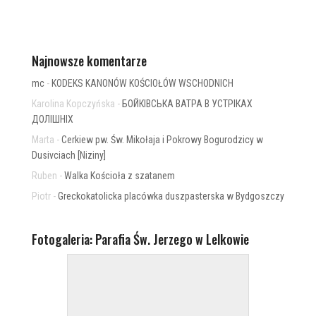
Najnowsze komentarze
mc
-
KODEKS KANONÓW KOŚCIOŁÓW WSCHODNICH
Karolina Kopczyńska
-
БОЙКІВСЬКА ВАТРА В УСТРІКАХ
ДОЛІШНІХ
Marta
-
Cerkiew pw. Św. Mikołaja i Pokrowy Bogurodzicy w
Dusivciach [Niziny]
Ruben
-
Walka Kościoła z szatanem
Piotr
-
Greckokatolicka placówka duszpasterska w Bydgoszczy
Fotogaleria: Parafia Św. Jerzego w Lelkowie