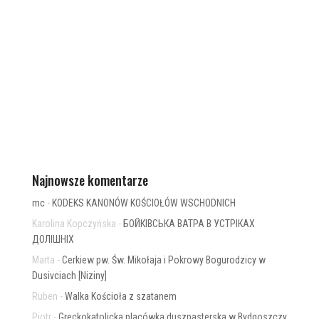
Najnowsze komentarze
mc
-
KODEKS KANONÓW KOŚCIOŁÓW WSCHODNICH
Karolina Kopczyńska
-
БОЙКІВСЬКА ВАТРА В УСТРІКАХ
ДОЛІШНІХ
Marta
-
Cerkiew pw. Św. Mikołaja i Pokrowy Bogurodzicy w
Dusivciach [Niziny]
Ruben
-
Walka Kościoła z szatanem
Piotr
-
Greckokatolicka placówka duszpasterska w Bydgoszczy