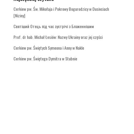
Cerkiew pw. Św. Mikołaja i Pokrowy Bogurodzicy w Dusivciach
[Niziny]
Святіший Отець під час зустрічі з Блаженнішим
Prof. dr hab. Michał Łesiów: Nazwy Ukrainy oraz jej części
Cerkiew pw. Świętych Symeona i Anny w Nakle
Cerkiew pw. Świętego Dymitra w Stubnie