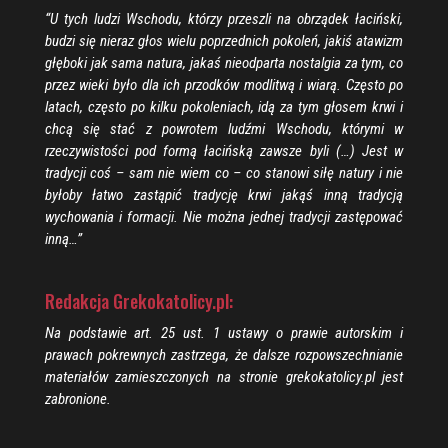
“U tych ludzi Wschodu, którzy przeszli na obrządek łaciński,
budzi się nieraz głos wielu poprzednich pokoleń, jakiś atawizm
głęboki jak sama natura, jakaś nieodparta nostalgia za tym, co
przez wieki było dla ich przodków modlitwą i wiarą. Często po
latach, często po kilku pokoleniach, idą za tym głosem krwi i
chcą się stać z powrotem ludźmi Wschodu, którymi w
rzeczywistości pod formą łacińską zawsze byli (…) Jest w
tradycji coś – sam nie wiem co – co stanowi siłę natury i nie
byłoby łatwo zastąpić tradycję krwi jakąś inną tradycją
wychowania i formacji. Nie można jednej tradycji zastępować
inną…”
Redakcja Grekokatolicy.pl:
Na podstawie art. 25 ust. 1 ustawy o prawie autorskim i
prawach pokrewnych zastrzega, że dalsze rozpowszechnianie
materiałów zamieszczonych na stronie grekokatolicy.pl jest
zabronione.