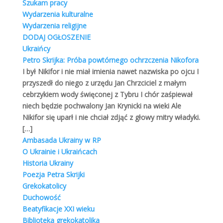
Szukam pracy
Wydarzenia kulturalne
Wydarzenia religijne
DODAJ OGŁOSZENIE
Ukraińcy
Petro Skrijka: Próba powtórnego ochrzczenia Nikofora
ZARYS HISTORYCZNY GREKOKATOLICYZMU
1899 – 1947
I był Nikifor i nie miał imienia nawet nazwiska po ojcu I
Grekokatolicy
,
Historia
przyszedł do niego z urzędu Jan Chrzciciel z małym
cebrzykiem wody święconej z Tybru I chór zaśpiewał
Na progu XX wieku głową Kościoła greckokatolickiego
niech będzie pochwalony Jan Krynicki na wieki Ale
w Galicji zostaje metropolita Andrzej Szeptycki (1901-
Nikifor się uparł i nie chciał zdjąć z głowy mitry władyki.
1944). Jego duchowe panowanie przypadło na trudne
[…]
czasy światowych wojen i panowanie politycznych
Ambasada Ukrainy w RP
reżimów radzieckiego i faszystowskiego. Pomimo tych
O Ukrainie i Ukraińcach
trudnych okoliczności A. Szeptycki przez swą szeroką
Historia Ukrainy
działalność duszpasterską, charytatywną i
Poezja Petra Skrijki
ekumeniczną, oraz obronę narodowych i socjalnych
Grekokatolicy
praw narodu Ukraińskiego, umocnił pozycję Kościoła
Duchowość
Czytaj dalej
Beatyfikacje XXI wieku
Biblioteka grekokatolika