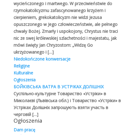
wycieńczonego i martwego. W przeciwieństwie do
greckokatolickich przy parafiach rzymskokatolickich. W
rzymokatolicyzmu zafascynowanego krzyżem i
…
cierpieniem, grekokatolicyzm nie widzi Jezusa
opuszczonego w Jego człowieczeństwie, ale pełnego
chwały Bożej. Zmarły i uspokojony, Chrystus nie traci
nic ze swej królewskiej szlachetności i majestatu, jak
mówi święty Jan Chryzostom: „Widzę Go
ukrzyżowanego i
[…]
Próby reaktywowania Kościoła
greckokatolickiego w latach 1947-1957
Niedokończone konwersacje
Grekokatolicy
,
Historia
Religijne
Kulturalne
ANDRZEJ MICHALISZYN 3.1. Polityka wyznaniowa PRL
Ogłoszenia
3.1.1. Polityka PRL w stosunku do ludności ukraińskiej
БОЙКІВСЬКА ВАТРА В УСТРІКАХ ДОЛІШНІХ
3.2. Podstawy prawne działalności duszpasterskiej 3.3.
Суспільно-культурне Товариство «Устріки» в
Życie religijne grekokatolików W nowej rzeczywistości
Миколаєві (Львівська обл.) і Товариство «Устріки» в
politycznej jaka zapanowała w Polsce po II wojnie
Устріках Долішніх запрошують взяти участь в
światowej przystąpiono do zwalczania religii, a wręcz
черговій
[…]
do jej całkowitej likwidacji z życia społecznego. Reżim
Ogłoszenia
komunistyczny głosił, że jedyną siłą kierującą
Dam pracę
Czytaj dalej