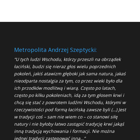
Metropolita Andrzej Szeptycki:
“U tych ludzi Wschodu, którzy przeszli na obrządek
łaciński, budzi się nieraz głos wielu poprzednich
pokoleń, jakiś atawizm głęboki jak sama natura, jakaś
nieodparta nostalgia za tym, co przez wieki było dla
ich przodków modlitwą i wiarą. Często po latach,
często po kilku pokoleniach, idą za tym głosem krwi i
chcą się stać z powrotem ludźmi Wschodu, którymi w
rzeczywistości pod formą łacińską zawsze byli (…) Jest
w tradycji coś – sam nie wiem co – co stanowi siłę
natury i nie byłoby łatwo zastąpić tradycję krwi jakąś
inną tradycją wychowania i formacji. Nie można
jednej tradycji zastępować inną…”