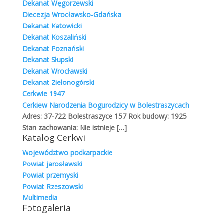
Dekanat Węgorzewski
Diecezja Wrocławsko-Gdańska
Dekanat Katowicki
Dekanat Koszaliński
ZARYS HISTORYCZNY GREKOKATOLICYZMU
1054 – 1596
Dekanat Poznański
Grekokatolicy
,
Historia
Dekanat Słupski
Dekanat Wrocławski
W wyniku długoletniego konfliktu między Rzymem a
Dekanat Zielonogórski
Konstantynopolem na tle ekonomicznym i
Cerkwie 1947
teologicznym, dnia 16 lipca 1054 roku wysłannicy
Cerkiew Narodzenia Bogurodzicy w Bolestraszycach
papieża Leona IX, tuż przed rozpoczęciem
Adres: 37-722 Bolestraszyce 157 Rok budowy: 1925
nabożeństwa zjawili w świątyni Mądrości Bożej i na
Stan zachowania: Nie istnieje
[…]
ołtarzu złożyli bullę wyklinającą patriarchę Michała
Katalog Cerkwi
Cerulariusza i jego zwolenników. Patriarcha uczynił
Województwo podkarpackie
podobny gest pod adresem papieża. 24 lipca spalono
Powiat jarosławski
kopię ekskomuniki,
Powiat przemyski
Czytaj dalej
Powiat Rzeszowski
Multimedia
Fotogaleria