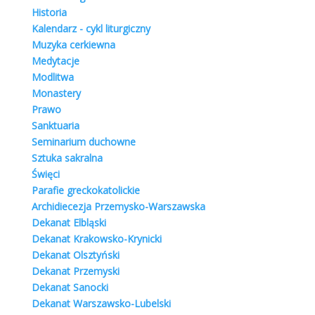
Historia
Kalendarz - cykl liturgiczny
Muzyka cerkiewna
Medytacje
ZARYS HISTORYCZNY GREKOKATOLICYZMU
Modlitwa
1596 – 1899
Monastery
Grekokatolicy
,
Historia
Prawo
Sanktuaria
Tęsknota za jednością i potrzeba reformy Cerkwi
Seminarium duchowne
spowodowały, że pod koniec XVI w. część hierarchii
Sztuka sakralna
kijowskiej zaczęła rozważać ideę unii. Przygotowania
Święci
do jej zawarcia trwały kilka lat. W grudniu 1596 roku
Parafie greckokatolickie
większość biskupów metropolii kijowskiej podpisała
Archidiecezja Przemysko-Warszawska
unię z Kościołem łacińskim, składająca się z 33
Dekanat Elbląski
artykułów, gwarantujących Rusiom zachowanie
Dekanat Krakowsko-Krynicki
tożsamości religijnej. Kościół kijowski uznał
Dekanat Olsztyński
zwierzchnictwo papieża,
Dekanat Przemyski
Czytaj dalej
Dekanat Sanocki
Dekanat Warszawsko-Lubelski