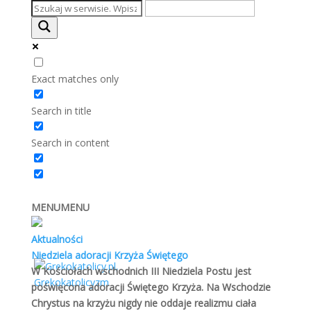
Exact matches only
Search in title
Działalność Kościoła greckokatolickiego 1957-
Search in content
1996
Grekokatolicy
,
Historia
Autor: NDRZEJ MICHALISZYN4.1. Charakter
MENU
MENU
funkcjonowania Kościoła w latach 1957-19894.2.
Utworzenie nowych struktur 1989-1996Na fali
Aktualności
przemian jakie miały miejsce w 1956 r. doszło do
Niedziela adoracji Krzyża Świętego
złagodzenia polityki państwa wobec Kościoła i innych
W Kościołach wschodnich III Niedziela Postu jest
związków wyznaniowych. Konsekwencją tego było
poświęcona adoracji Świętego Krzyża. Na Wschodzie
wyrażenie zgody przez władze na erygowanie przez ks.
Chrystus na krzyżu nigdy nie oddaje realizmu ciała
Prymasa Polski pewnej ilości placówek