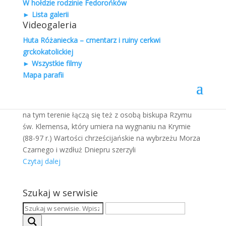
W hołdzie rodzinie Fedorońków
► Lista galerii
Videogaleria
ZARYS HISTORYCZNY GREKOKATOLICYZMU
988 – 1054
Huta Różaniecka – cmentarz i ruiny cerkwi
Grekokatolicy
,
Historia
grckokatolickiej
► Wszystkie filmy
Praźródło Kościoła greckokatolickiego wypływa z Rusi
Mapa parafii
Kijowskiej. W tradycji wschodniej funkcjonuje historia,
iż pierwszym krzewicielem wiary chrześcijańskiej na
Rusi był św. Andrzej Apostoł. Początki chrześcijaństwa
na tym terenie łączą się też z osobą biskupa Rzymu
św. Klemensa, który umiera na wygnaniu na Krymie
(88-97 r.) Wartości chrześcijańskie na wybrzeżu Morza
Czarnego i wzdłuż Dniepru szerzyli
Czytaj dalej
Szukaj w serwisie