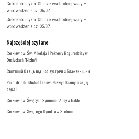
Grekokatolicyzm. Oblicze wschodniej wiary –
wprowadzenie cz. 06/07.
Grekokatolicyzm. Oblicze wschodniej wiary –
wprowadzenie cz. 05/07.
Najczęściej czytane
Cerkiew pw. Św. Mikołaja i Pokrowy Bogurodzicy w
Dusivciach [Niziny]
Святіший Отець під час зустрічі з Блаженнішим
Prof. dr hab. Michał Łesiów: Nazwy Ukrainy oraz jej
części
Cerkiew pw. Świętych Symeona i Anny w Nakle
Cerkiew pw. Świętego Dymitra w Stubnie