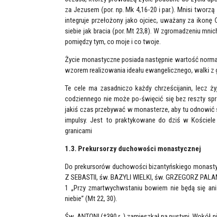
za Jezusem (por. np. Mk 4,16-20 i par.). Mnisi tworz
integruje przełożony jako ojciec, uważany za ikonę
siebie jak bracia (por. Mt 23,8). W zgromadzeniu mni
pomiędzy tym, co moje i co twoje.
Życie monastyczne posiada następnie wartość normat
wzorem realizowania ideału ewangelicznego, walki z 
Te cele ma zasadniczo każdy chrześcijanin, lecz ż
codziennego nie może po-święcić się bez reszty sp
jakiś czas przebywać w monasterze, aby tu odnowić 
impulsy. Jest to praktykowane do dziś w Kościele b
granicami
1.3. Prekursorzy duchowości monastycznej
Do prekursorów duchowości bizantyńskiego monast
Z SEBASTII, św. BAZYLI WIELKI, św. GRZEGORZ PALAM
1 „Przy zmartwychwstaniu bowiem nie będą się ani
niebie” (Mt 22, 30).
Św. ANTONI (†390 r. ) zamieszkał na pustyni. Wokół nie