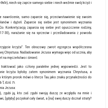
ϑεῖν), niech się zaprze samego siebie i niech weźmie swój krzyż i
e nawrócenie, samo-zaparcie się, przeciwstawienie się swoim
lanów i dążeń. Zaparcie się siebie jest synonimem wyznania
o. Konkretyzacją zaparcia się siebie jest opuszczenie rodziny,
 17-30), narażanie się na sprzeciw i prześladowania z powodu
rzyjęcie krzyża”. Ten obrazowy zwrot egzegeza współczesna
żowej Chrystusa. Naśladowanie Jezusa wymaga więc od ucznia, aby
wet na męczeństwo i śmierć.
raktować jako człony paralelne jednej wypowiedzi. Jest to
ganie krzyża byłoby zatem synonimem wyznania Chrystusa, a
, w którym prorok mówi o literze Tau jako znaku przynależności do
Jahwe. Litera Tau pierwotnie miała kształt krzyża: X lub T, dziś: ת.
znia Jezusa:
 zgubi ją, kto zaś zgubi swoją duszę ze względu na mnie i
 [gdyby] pozyskał cały świat, a [na] swej duszy doznał straty?