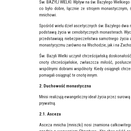
Św. BAZYLI WIELKI. Wpływ na św. Bazylego Wielkiego 
co było dobre, łącznie ze strojem monastycznym, 
mnichowi.
Spośród wielu dzieł ascetycznych św. Bazylego dwa m
podstawą życia w cenobitycznych monasterach. Wych
przedstawiają niebezpieczeństwa samotnego życia a
monastycyzmu zarówno na Wschodzie, jak i na Zacho
Św. Bazyli Wielki uczynił chrześcijańską doskonało
cnoty chrześcijańskie, zwłaszcza miłość, posłus
wspólnymi dobrami wspólnoty. Kiedy osiągnęli chrz
pomagali osiągnąć te cnotę innym.
2. Duchowość monastyczna
Mnisi realizują ewangeliczny ideał życia przez surową
prywatną.
2.1. Asceza
Asceza mnicha (mniszki) nosi znamiona całkowitego