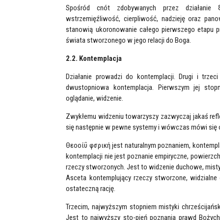
Spośród cnót zdobywanych przez działanie ξ
wstrzemięźliwość, cierpliwość, nadzieję oraz pan
stanowią ukoronowanie całego pierwszego etapu pra
świata stworzonego w jego relacji do Boga.
2.2. Kontemplacja
Działanie prowadzi do kontemplacji. Drugi i trz
dwustopniowa kontemplacja. Pierwszym jej stopn
oglądanie, widzenie.
Zwykłemu widzeniu towarzyszy zazwyczaj jakaś reflek
się następnie w pewne systemy i wówczas mówi się o 
Θεοοίΰ φσρική jest naturalnym poznaniem, kontemplac
kontemplacji nie jest poznanie empiryczne, powierzc
rzeczy stworzonych. Jest to widzenie duchowe, misty
Asceta kontemplujący rzeczy stworzone, widzialne 
ostateczną rację.
Trzecim, najwyższym stopniem mistyki chrześcijańsk
Jest to najwyższy sto-pień poznania prawd Bożych.