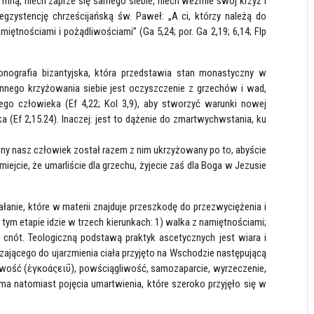
mną, niech zaprze się samego siebie, niech weźmie swój krzyż i
egzystencję chrześcijańską św. Paweł: „A ci, którzy należą do
iętnościami i pożądliwościami” (Ga 5,24; por. Ga 2,19; 6,14; Flp
konografia bizantyjska, która przedstawia stan monastyczny w
nnego krzyżowania siebie jest oczyszczenie z grzechów i wad,
ego człowieka (Ef 4,22; Kol 3,9), aby stworzyć warunki nowej
(Ef 2,15.24). Inaczej: jest to dążenie do zmartwychwstania, ku
wny nasz człowiek został razem z nim ukrzyżowany po to, abyście
umiejcie, że umarliście dla grzechu, żyjecie zaś dla Boga w Jezusie
ałanie, które w materii znajduje przeszkodę do przezwyciężenia i
ym etapie idzie w trzech kierunkach: 1) walka z namiętnościami;
cnót. Teologiczną podstawą praktyk ascetycznych jest wiara i
rzającego do ujarzmienia ciała przyjęto na Wschodzie następującą
iwość (ἐγκοάςειΰ), powściągliwość, samozaparcie, wyrzeczenie,
ma natomiast pojęcia umartwienia, które szeroko przyjęło się w