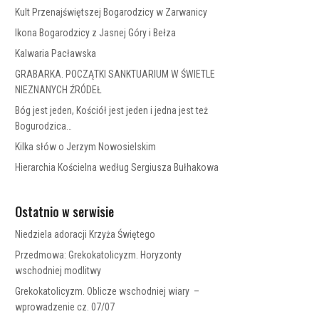
Kult Przenajświętszej Bogarodzicy w Zarwanicy
Ikona Bogarodzicy z Jasnej Góry i Bełza
Kalwaria Pacławska
GRABARKA. POCZĄTKI SANKTUARIUM W ŚWIETLE
NIEZNANYCH ŹRÓDEŁ
Bóg jest jeden, Kościół jest jeden i jedna jest też
Bogurodzica…
Kilka słów o Jerzym Nowosielskim
Hierarchia Kościelna według Sergiusza Bułhakowa
Ostatnio w serwisie
Niedziela adoracji Krzyża Świętego
Przedmowa: Grekokatolicyzm. Horyzonty
wschodniej modlitwy
Grekokatolicyzm. Oblicze wschodniej wiary –
wprowadzenie cz. 07/07