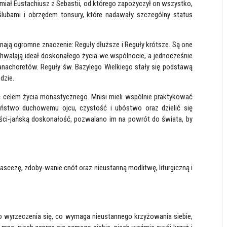
miał Eustachiusz z Sebastii, od którego zapożyczył on wszystko,
ślubami i obrzędem tonsury, które nadawały szczególny status
ają ogromne znaczenie: Reguły dłuższe i Reguły krótsze. Są one
walają ideał doskonałego życia we wspólnocie, a jednocześnie
nachoretów. Reguły św. Bazylego Wielkiego stały się podstawą
dzie.
ść celem życia monastycznego. Mnisi mieli wspólnie praktykować
zeństwo duchowemu ojcu, czystość i ubóstwo oraz dzielić się
eści-jańską doskonałość, pozwalano im na powrót do świata, by
 ascezę, zdoby-wanie cnót oraz nieustanną modlitwę, liturgiczną i
 wyrzeczenia się, co wymaga nieustannego krzyżowania siebie,