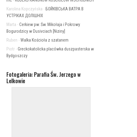
mc
-
KODEKS KANONÓW KOŚCIOŁÓW WSCHODNICH
Karolina Kopczyńska
-
БОЙКІВСЬКА ВАТРА В
УСТРІКАХ ДОЛІШНІХ
Marta
-
Cerkiew pw. Św. Mikołaja i Pokrowy
Bogurodzicy w Dusivciach [Niziny]
Ruben
-
Walka Kościoła z szatanem
Piotr
-
Greckokatolicka placówka duszpasterska w
Bydgoszczy
Fotogaleria: Parafia Św. Jerzego w
Lelkowie