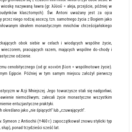
ioskę nazywaną ławra (gr. λΰύοΰ = aleja, przejście, później w
 budynków klasztornych). Św. Antoni uważany jest za ojca
przez niego rodzaj ascezy, tzn. samotnego życia z Bogiem jako
 umiłowanym ideałem monastycznym mnichów chrześcijańskiego
kających obok siebie w celach i wiodących wspólne życie,
i wieczorem, pracujących razem, mających wspólne do-chody i
astyczne odzienie.
zmu cenobitycznego (od gr. κοινὸπ βίοπ = wspólnotowe życie).
nym Egipcie. Później w tym samym miejscu założył pierwszy
ycyzm w Azji Mniejszej. Jego towarzysze stali się nadgorliwi;
bawienie niemożliwym; zalecali życie monastyczne wszystkim
miernie entuzjastyczne praktyki.
ch określano jako „nie śpiących” lub „czuwających”.
. Symeon z Antiochii (†460 r.) zapoczątkował znowu stylicki typ
słup), ponad trzydzieści sześć lat.