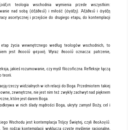
οάξιπ teologia wschodnia wymienia przede wszystkim:
owanie nad sobą (ἀξάϑειΰ) i miłość (ἀγάξη). Ἀξάϑειΰ i ἀγάξη
cy ascetycznej i przejście do drugiego etapu, do kontemplacji
eci etap życia wewnętrznego według teologów wschodnich, to
iem jest ϑεοοίΰ φσρική. Wyraz ϑεοοίΰ oznacza: patrzenie,
sja, jakieś rozumowanie, czy myśl filozoficzna. Refleksje łączą
teorii.
ją rzeczy widzialnych w ich relacji do Boga. Przedmiotem takiej
howne, zewnętrzne, nie jest nim też zwykły zachwyt nad pięknem
czne, które jest darem Boga.
odkrywa w nich ślady mądrości Boga, ukryty zamysł Boży, cel i
iego Wschodu jest kontemplacja Trójcy Świętej, czyli ϑεολογίΰ.
 Ten rodzaj kontemplacji wyklucza czyste myślenie racjonalne,