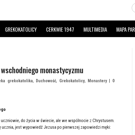
GREKOKATOLICY
CERKWIE 1947
MULTIMEDIA
MAPA PAR
za wschodniego monastycyzmu
teka grekokatolika
,
Duchowość
,
Grekokatolicy
,
Monastery
|
0
ego
 uczniowie, do życia w świecie, ale we wspólnocie z Chrystusem.
 ucznia, jest wypowiedź Jezusa po pierwszej zapowiedzi męki: