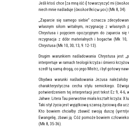
Jeśli ktoś chce [za mną iść i] towarzyszyć mi (ἀκολοσ
niech mnie naśladuje (ἀκολοσϑείςω μοι) (Mk 8, 34).
„Zaparcie się samego siebie” oznacza zdecydowan
własnym siłom witalnym, rezygnację z własnych p
Chrystusa i pojęciem opozycyjnym do zaparcia się G
rezygnacja z dóbr materialnych i bogactw (Mk 10,
Chrystusa (Mk 10, 30; 13, 9. 12-13).
Drugim warunkiem naśladowania Chrystusa jest „p
interpretuje w ramach teologii krzyża i śmierci krzy
szedł tą samą drogą, co jego Mistrz, i był gotowy na
Obydwa warunki naśladowania Jezusa należałoby t
charakterystyczna cecha stylu semickiego. Dźwi
potwierdzeniem tej interpretacji jest tekst Ez 9, 4-6
Taki styl życia jest wyjątkową szansą życiową dla uc
Kto bowiem chciałby zbawić swoją duszę (ψσπήv),
Ewangelię, zbawi ją. Cóż pomoże bowiem człowiekowi,
(Mk 8, 35-36).