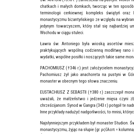
chatkach i małych domkach, tworząc w ten sposób w
terminologii cerkiewnej: kompleks świątyń oraz
monastycyzmu bizantyńskiego ze względu na wybrany 
jedynym towarzyszem, który stał się najbardziej
Wschodu w ciągu stuleci.
Ławra św. Antoniego była wioską ascetów miesz
praktykujących wspólną codzienną modlitwę rano 
wydatki, wspólne posiłki i noszących takie same mon
PACHOMIUSZ (†346 r.) jest założycielem monastycy
Pachomiusz żył jako anachoreta na pustyni w Gór
monaster w obecnym tego słowa znaczeniu.
EUSTACHIUSZ Z SEBASTII (†380 r.) zaszczepił monast
uważali, że małżeństwo i jedzenie mięsa czyni z
chrześcijanom. Synod w Gangra (343 r.) potępił te nad
Inne przykłady nadużyć nadgorliwości, to mnisi, który
Najsłynniejszym przykładem był monaster Studion. Św
monastycyzmu, żyjąc na słupie (gr. ρςῦλοπ = kolumna, 