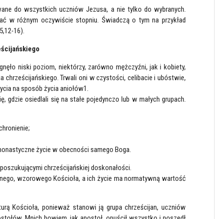
wane do wszystkich uczniów Jezusa, a nie tylko do wybranych.
ować w różnym oczywiście stopniu. Świadczą o tym na przykład
5,12-16).
eścijańskiego
gnęło niski poziom, niektórzy, zarówno mężczyźni, jak i kobiety,
chrześcijańskiego. Trwali oni w czystości, celibacie i ubóstwie,
 życia na sposób życia aniołów1.
ię, gdzie osiedlali się na stałe pojedynczo lub w małych grupach.
chronienie;
a monastyczne życie w obecności samego Boga.
oszukującymi chrześcijańskiej doskonałości.
lnego, wzorowego Kościoła, a ich życie ma normatywną wartość
urą Kościoła, ponieważ stanowi ją grupa chrześcijan, uczniów
stołów. Mnich bowiem, jak apostoł, opuścił wszystko i poszedł