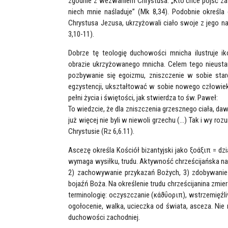
zgodnie z wezwaniem Chrystusa: „Kto chce pójść za 
niech mnie naśladuje” (Mk 8,34). Podobnie określa 
Chrystusa Jezusa, ukrzyżowali ciało swoje z jego nam
3,10-11).
Dobrze tę teologię duchowości mnicha ilustruje i
obrazie ukrzyżowanego mnicha. Celem tego nieusta
pozbywanie się egoizmu, zniszczenie w sobie star
egzystencji, ukształtować w sobie nowego człowieka 
pełni życia i świętości, jak stwierdza to św. Paweł:
To wiedzcie, że dla zniszczenia grzesznego ciała, da
już więcej nie byli w niewoli grzechu (…) Tak i wy roz
Chrystusie (Rz 6,6.11).
Ascezę określa Kościół bizantyjski jako ξοάξιπ = dzi
wymaga wysiłku, trudu. Aktywność chrześcijańska na t
2) zachowywanie przykazań Bożych, 3) zdobywanie 
bojaźń Boża. Na określenie trudu chrześcijanina zmie
terminologię: oczyszczanie (κάϑΰοριπ), wstrzemięźl
ogołocenie, walka, ucieczka od świata, asceza. Nie 
duchowości zachodniej.