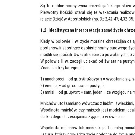
Są to ogólne normy życia chrześcijańskiego skiero
Pierwotny Kościół starał się te wskazania realiz
relacje Dziejów Apostolskich (np. Dz 2,42-47; 4,32-35; 
1.2. Idealistyczna interpretacja zasad życia chrz
Kiedy w połowie II w. życie moralne chrześcijan osią
postanowili zaostrzyć osobiste normy surowego życia 
modlili się i pościli. Uważali siebie za powołanych do
W połowie III w. zaczęli uciekać od świata na pustyn
Znane są trzy kategorie:
1) anachoreci – od gr. ἀνΰπώογριπ = wycofanie się, s
2) eremici – od gr. ἔοημοπ = pustynia;
3) mnisi – od gr. μρνοπ = sam, jeden – ze względu n
Mnichów utożsamiano wówczas z ludźmi świeckimi, p
Wspólnota mnichów, czy mniszek jest modelem idea
dla każdego chrześcijanina żyjącego w świecie.
Wspólnota mnichów lub mniszek jest idealną miniat
Jezusa, którzy prowadzą życie podobne do życia apo