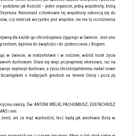
ą – podobnie jak Kościół – jeden organizm, jedną wspólnotę, którą
 Chrystusa. Natomiast członkowie tej wspólnoty odnoszą się do
chów, czy mniszek wszystko jest wspólne, nie ma tu rozróżnienia
ywną dla każde-go chrześcijanina żyjącego w świecie. Jest ono
grzechem, dążenia do świętości i do zjednoczenia z Bogiem.
yjąc w świecie, w małżeństwie i w rodzinie, wśród trosk życia
rawom duchowym. Stara się więc przynajmniej okresowo, raz na
swoje aspiracje duchowe, a życiu chrześcijańskiemu nadać nowe
izantyjskim o tradycjach greckich na terenie Grecji i poza jej
ycyzmu należą: Św. ANTONI WIELKI, PACHOMIUSZ, EUSTACHIUSZ
AS i inni.
 żenić, ani za mąż wychodzić, lecz będą jak aniołowie Boży w
go gromadzili się z czasem inni mnisi. Mnisi ci żyli obok siebie w