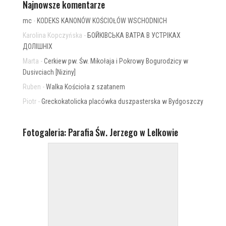
Najnowsze komentarze
mc
-
KODEKS KANONÓW KOŚCIOŁÓW WSCHODNICH
Karolina Kopczyńska
-
БОЙКІВСЬКА ВАТРА В УСТРІКАХ
ДОЛІШНІХ
Marta
-
Cerkiew pw. Św. Mikołaja i Pokrowy Bogurodzicy w
Dusivciach [Niziny]
Ruben
-
Walka Kościoła z szatanem
Piotr
-
Greckokatolicka placówka duszpasterska w Bydgoszczy
Fotogaleria: Parafia Św. Jerzego w Lelkowie