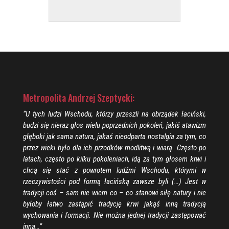
Metropolita Andrzej Szeptycki:
“U tych ludzi Wschodu, którzy przeszli na obrządek łaciński,
budzi się nieraz głos wielu poprzednich pokoleń, jakiś atawizm
głęboki jak sama natura, jakaś nieodparta nostalgia za tym, co
przez wieki było dla ich przodków modlitwą i wiarą. Często po
latach, często po kilku pokoleniach, idą za tym głosem krwi i
chcą się stać z powrotem ludźmi Wschodu, którymi w
rzeczywistości pod formą łacińską zawsze byli (…) Jest w
tradycji coś – sam nie wiem co – co stanowi siłę natury i nie
byłoby łatwo zastąpić tradycję krwi jakąś inną tradycją
wychowania i formacji. Nie można jednej tradycji zastępować
inną…”