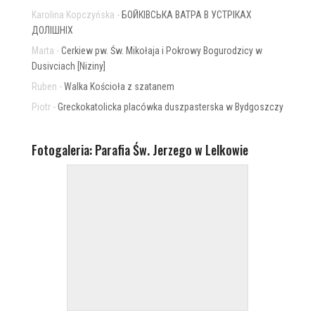
Karolina Kopczyńska
-
БОЙКІВСЬКА ВАТРА В УСТРІКАХ
ДОЛІШНІХ
Marta
-
Cerkiew pw. Św. Mikołaja i Pokrowy Bogurodzicy w
Dusivciach [Niziny]
Ruben
-
Walka Kościoła z szatanem
Piotr
-
Greckokatolicka placówka duszpasterska w Bydgoszczy
Fotogaleria: Parafia Św. Jerzego w Lelkowie