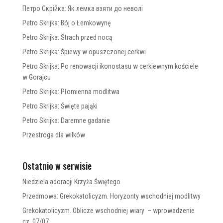
Петро Скрійка: Як лемка взяти до неволі
Petro Skrijka: Bój o Łemkowynę
Petro Skrijka: Strach przed nocą
Petro Skrijka: Śpiewy w opuszczonej cerkwi
Petro Skrijka: Po renowacji ikonostasu w cerkiewnym kościele
w Gorajcu
Petro Skrijka: Płomienna modlitwa
Petro Skrijka: Święte pająki
Petro Skrijka: Daremne gadanie
Przestroga dla wilków
Ostatnio w serwisie
Niedziela adoracji Krzyża Świętego
Przedmowa: Grekokatolicyzm. Horyzonty wschodniej modlitwy
Grekokatolicyzm. Oblicze wschodniej wiary – wprowadzenie
cz. 07/07