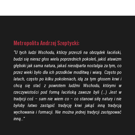
Metropolita Andrzej Szeptycki:
“U tych ludzi Wschodu, którzy przeszli na obrządek łaciński,
budzi się nieraz głos wielu poprzednich pokoleń, jakiś atawizm
głęboki jak sama natura, jakaś nieodparta nostalgia za tym, co
przez wieki było dla ich przodków modlitwą i wiarą. Często po
latach, często po kilku pokoleniach, idą za tym głosem krwi i
chcą się stać z powrotem ludźmi Wschodu, którymi w
rzeczywistości pod formą łacińską zawsze byli (…) Jest w
tradycji coś – sam nie wiem co – co stanowi siłę natury i nie
byłoby łatwo zastąpić tradycję krwi jakąś inną tradycją
wychowania i formacji. Nie można jednej tradycji zastępować
inną…”