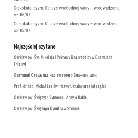
Grekokatolicyzm. Oblicze wschodniej wiary – wprowadzenie
cz. 06/07.
Grekokatolicyzm. Oblicze wschodniej wiary – wprowadzenie
cz. 05/07.
Najczęściej czytane
Cerkiew pw. Św. Mikołaja i Pokrowy Bogurodzicy w Dusivciach
[Niziny]
Святіший Отець під час зустрічі з Блаженнішим
Prof. dr hab. Michał Łesiów: Nazwy Ukrainy oraz jej części
Cerkiew pw. Świętych Symeona i Anny w Nakle
Cerkiew pw. Świętego Dymitra w Stubnie