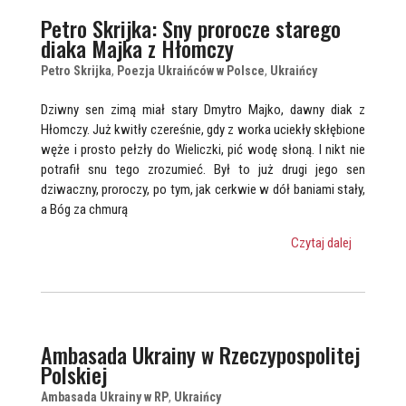
Petro Skrijka: Sny prorocze starego
diaka Majka z Hłomczy
Petro Skrijka
,
Poezja Ukraińców w Polsce
,
Ukraińcy
Dziwny sen zimą miał stary Dmytro Majko, dawny diak z
Hłomczy. Już kwitły czereśnie, gdy z worka uciekły skłębione
węże i prosto pełzły do Wieliczki, pić wodę słoną. I nikt nie
potrafił snu tego zrozumieć. Był to już drugi jego sen
dziwaczny, proroczy, po tym, jak cerkwie w dół baniami stały,
a Bóg za chmurą
Czytaj dalej
Ambasada Ukrainy w Rzeczypospolitej
Polskiej
Ambasada Ukrainy w RP
,
Ukraińcy