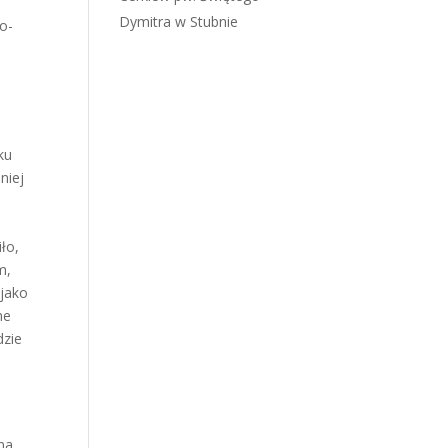
Dymitra w Stubnie
o-
ku
niej
ło,
m,
 jako
ne
dzie
na