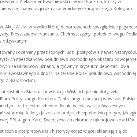
prezydenci Aleksander Kwaśniewski i Leonid Kuczma, którzy w
na pierwszej inauguracji roku akademickiego Europejskiego Kolegium
zw. Akcji Wisła, w wyniku której deportowano bezwzględnie i przymu
zyzny, Bieszczadów, Nadsania, Chełmszczyzny i południo¬wego Podla
s odzyskanymi.
retowany i oceniany przez różnych ludzi, polityków a nawet historyków
 wszystkich mieszkańców południowo-wschodniego obszaru powojenn
których za Ukraińców uznano, a głównym kryterium deportacji była
lub Prawosławnego ludności na terenie Polski południowo-wschodniej
o z Białostockim.
i zostali za Białorusinów i akcja Wisła ich już nie dotyczyła.
 Biura Politycznego Komitetu Centralnego rządzącej wówczas Polskie
iana tym, że to jest niezbędne dla ułatwienia walki z ówczesnym
ńczą Armią. A decyzja została podjęta bezpośrednio po tym, jak zgi
wej PRL-u gen. Karol Świerczewski rzekomo z rąk bojowników UPA.
 różnie interpretowana i historycy coraz więcej skłaniają się do