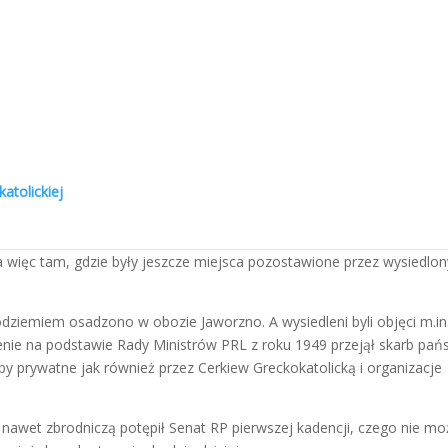
ie Zachodnie i Północne, zwane wówczas Ziemiami Odzyskanymi. Była
a jeszcze pozostała w granicach PRL na podstawie decyzji Biura
tii Robotniczej, która była wówczas jedyną w Polsce jednostką
dyskryminująca obywateli polskich narodowości ukraińskiej. Uzasadnien
ego było tylko przykrywką polityki zmierzającej do „oczyszczenia” tych
as niewielkie na tych terenach, liczyły nieco ponad 1000 uzbrojonych
około 20 tysięcy żołnierzy Wojska Polskiego.
atolickiej
 obywateli polskich, uznanych za Ukraińców a często kryteria były
h do obrządku greckokatolickiego i prawosławnego. Przesiedleni Ukr
ewództw Olsztyńskiego, Gdańskiego, Koszalińskiego, Szczecińskiego,
 więc tam, gdzie były jeszcze miejsca pozostawione przez wysiedlo
dziemiem osadzono w obozie Jaworzno. A wysiedleni byli objęci m.in
enie na podstawie Rady Ministrów PRL z roku 1949 przejął skarb pań
 prywatne jak również przez Cerkiew Greckokatolicką i organizacje
i nawet zbrodniczą potępił Senat RP pierwszej kadencji, czego nie m