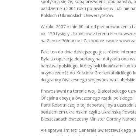
spotykają się ze, sobą prezydenci obu państw, 
październiku 2001 roku pojawili się w Lublinie 
Polskich i Ukraińskich Uniwersytetów.
W roku 2007 minie 60 lat od przeprowadzenia t
ok. 150 tysięcy Ukraińców z terenu Łemkowszc
na Ziemie Północne i Zachodnie zwane wówcza
Fakt ten do dnia dzisiejszego jest różnie interp
Była to operacja deportacyjna, dotykała ona
państwa polskiego, którzy byli Ukraińcami lub 
przynależność do Kościoła Greckokatolickiego 
do granicy ówczesnego województwa Lubelskieg
Prawosławni na terenie woj. Białostockiego uznan
Oficjalna decyzja ówczesnego rządu polskiego i
Partii Robotniczej o tej deportacji była uzasadn
podziemiem ukraińskim czyli z Ukraińską Powsta
Bieszczadach ówczesny Minister Obrony Narodo
Ale sprawa śmierci Generała Świerczewskiego jest