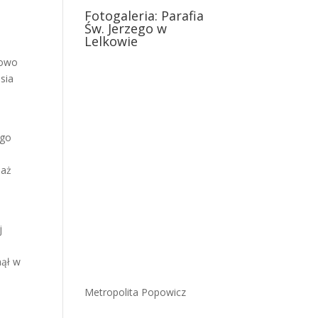
Fotogaleria: Parafia
Św. Jerzego w
Lelkowie
sowo
sia
.
ego
 aż
j
nął w
Metropolita Popowicz