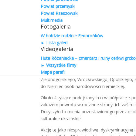
została w ramach tej Akcji wysiedlona na Ziem
Powiat przemyski
operacja wysiedlenia ludności ukraińskiej, któr
Powiat Rzeszowski
Politycznego Komitetu Centralnego Polskiej Par
Multimedia
Fotogaleria
decydującą politycznie. Była to akcja wybitnie 
tej akcji potrzebą likwidacji podziemia ukraiński
W hołdzie rodzinie Fedorońków
ziem z ludności niepolskiej. Siły UPA były wówcz
► Lista galerii
partyzantów przeciwko którym wysłano wówczas 
Videogaleria
Huta Różaniecka – cmentarz i ruiny cerkwi grckok
Akcja wysiedleńcza objęła wtedy ok. 150 tysięcy
► Wszystkie filmy
konfesyjne, więc wysiedlano wiernych należącyc
Mapa parafii
znaleźli się głównie na terenie ówczesnych woj
Zielonogórskiego, Wrocławskiego, Opolskiego, a
do Niemiec osób narodowości niemieckiej.
Około 4 tysiące podejrzanych o współpracę z po
zakazem powrotu w rodzinne strony, ich zaś mi
Dotyczyło to mienia pozostawionego przez osoby
kulturalne ukraińskie.
Akcję tę jako niesprawiedliwą, dyskryminacyjną 