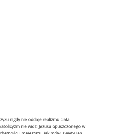
ej
Szukaj w serwisie
Exact matches only
Search in title
ch
Search in content
yżu nigdy nie oddaje realizmu ciała
atolicyzm nie widzi Jezusa opuszczonego w
achetności i majestatu, jak mówi święty Jan