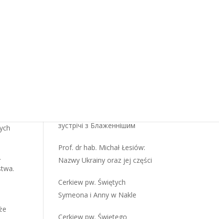
Grekokatolicyzm. Oblicze
 to
wschodniej wiary –
wprowadzenie cz. 05/07.
ie
Najczęściej czytane
Cerkiew pw. Św. Mikołaja i
Pokrowy Bogurodzicy w
Dusivciach [Niziny]
aińcy
Святіший Отець під час
зустрічі з Блаженнішим
nych
Prof. dr hab. Michał Łesiów:
.
Nazwy Ukrainy oraz jej części
stwa.
Cerkiew pw. Świętych
Symeona i Anny w Nakle
oże
Cerkiew pw. Świętego