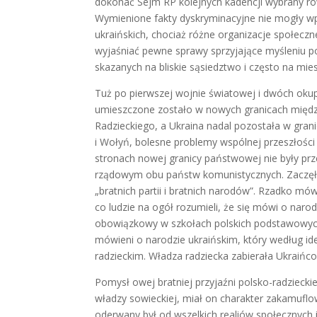
dokonać Sejm RP kolejnych kadencji wybrany ró
Wymienione fakty dyskryminacyjne nie mogły w
ukraińskich, chociaż różne organizacje społeczne
wyjaśniać pewne sprawy sprzyjające myśleniu 
skazanych na bliskie sąsiedztwo i często na mie
Tuż po pierwszej wojnie światowej i dwóch okupa
umieszczone zostało w nowych granicach między
Radzieckiego, a Ukraina nadal pozostała w gran
i Wołyń, bolesne problemy wspólnej przeszłośc
stronach nowej granicy państwowej nie były prz
rządowym obu państw komunistycznych. Zaczęła 
„bratnich partii i bratnich narodów”. Rzadko mó
co ludzie na ogół rozumieli, że się mówi o narod
obowiązkowy w szkołach polskich podstawowych 
mówieni o narodzie ukraińskim, który według 
radzieckim. Władza radziecka zabierała Ukraińc
Pomysł owej bratniej przyjaźni polsko-radzieck
władzy sowieckiej, miał on charakter zakamuflow
oderwany był od wszelkich realiów społecznych 