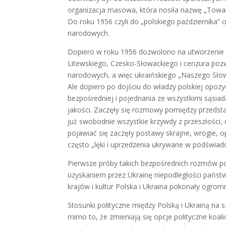
organizacja masowa, która nosiła nazwę „Towarz
Do roku 1956 czyli do „polskiego października” 
narodowych.
Dopiero w roku 1956 dozwolono na utworzenie T
Litewskiego, Czesko-Słowackiego i cenzura poz
narodowych, a więc ukraińskiego „Naszego Słowa”
Ale dopiero po dojściu do władzy polskiej opoz
bezpośredniej i pojednania ze wszystkimi sąsiad
jakości. Zaczęły się rozmowy pomiędzy przedst
już swobodnie wszystkie krzywdy z przeszłości, 
pojawiać się zaczęły postawy skrajne, wrogie, op
często „lęki i uprzedzenia ukrywane w podświado
Pierwsze próby takich bezpośrednich rozmów po
uzyskaniem przez Ukrainę niepodległości państw
krajów i kultur Polska i Ukraina pokonały ogrom
Stosunki polityczne między Polską i Ukrainą n
mimo to, że zmieniają się opcje polityczne koali