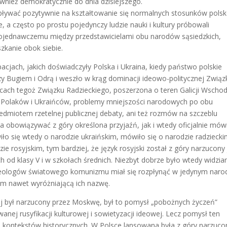
wnież demokratycznie do dnia dzisiejszego.
pływać pozytywnie na kształtowanie się normalnych stosunków polsk
, a często po prostu pojedynczy ludzie nauki i kultury próbowali
pojednawczemu między przedstawicielami obu narodów sąsiedzkich,
szkanie obok siebie.
cjach, jakich doświadczyły Polska i Ukraina, kiedy państwo polskie
 Bugiem i Odrą i weszło w krąg dominacji ideowo-politycznej Związ
icach tegoż Związku Radzieckiego, poszerzona o teren Galicji Wschod
i Polaków i Ukraińców, problemy mniejszości narodowych po obu
edmiotem rzetelnej publicznej debaty, ani też rozmów na szczeblu
obowiązywać z góry określona przyjaźń, jak i wtedy oficjalnie mówi
wiło się wtedy o narodzie ukraińskim, mówiło się o narodzie radziecki
zie rosyjskim, tym bardziej, że język rosyjski został z góry narzucony
od klasy V i w szkołach średnich. Niezbyt dobrze było wtedy widzia
ideologów światowego komunizmu miał się rozpłynąć w jedynym naro
om nawet wyróżniającą ich nazwę.
iej był narzucony przez Moskwę, był to pomysł „pobożnych życzeń”
anej rusyfikacji kulturowej i sowietyzacji ideowej. Lecz pomysł ten
i kontekstów historycznych. W Polsce lansowana była z góry narzuco