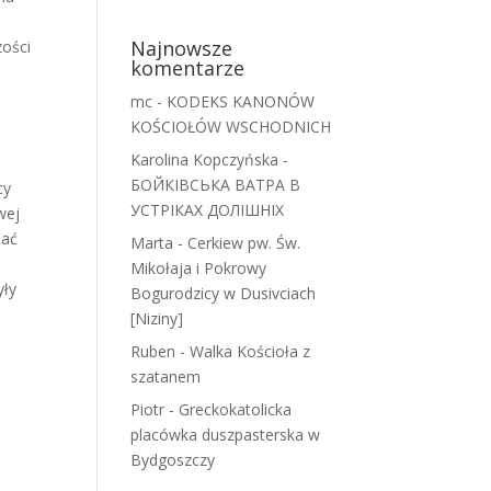
Najnowsze
zości
komentarze
mc
-
KODEKS KANONÓW
KOŚCIOŁÓW WSCHODNICH
Karolina Kopczyńska
-
БОЙКІВСЬКА ВАТРА В
cy
УСТРІКАХ ДОЛІШНІХ
wej
iać
Marta
-
Cerkiew pw. Św.
Mikołaja i Pokrowy
yły
Bogurodzicy w Dusivciach
[Niziny]
Ruben
-
Walka Kościoła z
szatanem
Piotr
-
Greckokatolicka
placówka duszpasterska w
Bydgoszczy