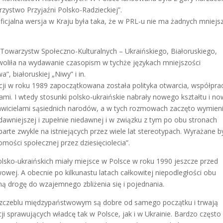
ystwo Przyjaźni Polsko-Radzieckiej”.
oficjalna wersja w Kraju była taka, że w PRL-u nie ma żadnych mniejs
owarzystw Społeczno-Kulturalnych – Ukraińskiego, Białoruskiego,
woliła na wydawanie czasopism w tychże językach mniejszości
, białoruskiej „Niwy” i in.
ycji w roku 1989 zapoczątkowana została polityka otwarcia, współpra
ami. I wtedy stosunki polsko-ukraińskie nabrały nowego kształtu i no
awicielami sąsiednich narodów, a w tych rozmowach zaczęto wymien
dawniejszej i zupełnie niedawnej i w związku z tym po obu stronach
arte zwykle na istniejących przez wiele lat stereotypach. Wyrażane b
mości społecznej przez dziesięciolecia”.
lsko-ukraińskich miały miejsce w Polsce w roku 1990 jeszcze przed
owej. A obecnie po kilkunastu latach całkowitej niepodległości obu
ną drogę do wzajemnego zbliżenia się i pojednania.
a szczeblu międzypaństwowym są dobre od samego początku i trwają
cji sprawujących władcę tak w Polsce, jak i w Ukrainie. Bardzo często