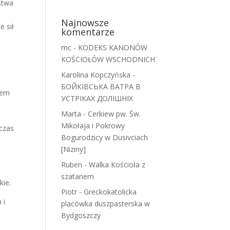
stwa
,
Najnowsze
e sił
komentarze
mc
-
KODEKS KANONÓW
KOŚCIOŁÓW WSCHODNICH
Karolina Kopczyńska
-
БОЙКІВСЬКА ВАТРА В
hem
УСТРІКАХ ДОЛІШНІХ
Marta
-
Cerkiew pw. Św.
Mikołaja i Pokrowy
wczas
Bogurodzicy w Dusivciach
[Niziny]
Ruben
-
Walka Kościoła z
szatanem
kie.
Piotr
-
Greckokatolicka
 i
placówka duszpasterska w
Bydgoszczy