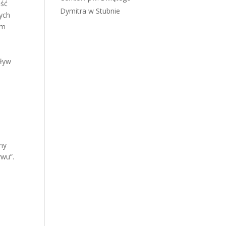
ęść
Dymitra w Stubnie
nych
ym
h
pływ
jny
ywu”.