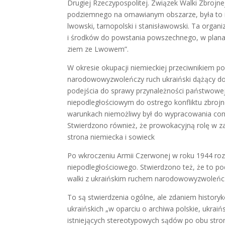
Drugiej Rzeczypospolitej. Związek Walki Zbrojne
podziemnego na omawianym obszarze, była to i
lwowski, tarnopolski i stanisławowski. Ta organ
i środków do powstania powszechnego, w planac
ziem ze Lwowem”.
W okresie okupacji niemieckiej przeciwnikiem p
narodowowyzwoleńczy ruch ukraiński dążący do
podejścia do sprawy przynależności państwowe
niepodległościowym do ostrego konfliktu zbrojne
warunkach niemożliwy był do wypracowania cons
Stwierdzono również, że prowokacyjną rolę w za
strona niemiecka i sowieck
Po wkroczeniu Armii Czerwonej w roku 1944 rozp
niepodległościowego. Stwierdzono też, że to po
walki z ukraińskim ruchem narodowowyzwoleńczy
To są stwierdzenia ogólne, ale zdaniem historyk
ukraińskich „w oparciu o archiwa polskie, ukraińs
istniejących stereotypowych sądów po obu st