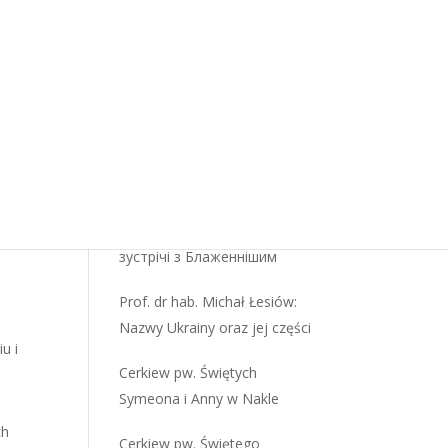
Grekokatolicyzm. Oblicze
wschodniej wiary –
ego,
wprowadzenie cz. 05/07.
o
Najczęściej czytane
Cerkiew pw. Św. Mikołaja i
ąc
Pokrowy Bogurodzicy w
Dusivciach [Niziny]
Святіший Отець під час
.
зустрічі з Блаженнішим
Prof. dr hab. Michał Łesiów:
Nazwy Ukrainy oraz jej części
u i
Cerkiew pw. Świętych
Symeona i Anny w Nakle
ch
Cerkiew pw. Świętego