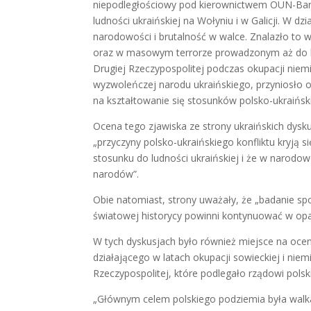
niepodległościowy pod kierownictwem OUN-Band
ludności ukraińskiej na Wołyniu i w Galicji. W dz
narodowości i brutalność w walce. Znalazło to
oraz w masowym terrorze prowadzonym aż do 
Drugiej Rzeczypospolitej podczas okupacji niem
wyzwoleńczej narodu ukraińskiego, przyniosło og
na kształtowanie się stosunków polsko-ukraiński
Ocena tego zjawiska ze strony ukraińskich dysku
„przyczyny polsko-ukraińskiego konfliktu kryją 
stosunku do ludności ukraińskiej i że w narodow
narodów”.
Obie natomiast, strony uważały, że „badanie sp
światowej historycy powinni kontynuować w opar
W tych dyskusjach było również miejsce na oc
działającego w latach okupacji sowieckiej i ni
Rzeczypospolitej, które podlegało rządowi polski
„Głównym celem polskiego podziemia była walka