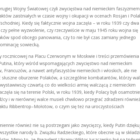
Drugiej Wojny Światowej czyli zwycięstwa nad niemieckim faszyzmem
aktów zaistniałych w czasie wojny i okupacji w ocenach Rosjan i Pol
hodniej. Kiedy się faktycznie wojna zaczęła – w roku 1939 czy dwa 
i czy pełne wyzwolenie, czy rzeczywiście w maju 1945 roku wojna się
aków spod obcego panowania, czy to nie był czas zamiany jednego
 dominację sowiecką.
ady rocznicowej na Placu Czerwonym w Moskwie i treści przemówienia
 Putina, który wśród wspomagających zwycięstwo nad niemieckim
Francuzów, a nawet antyfaszystów niemieckich i włoskich, ale nie
 słuszne oburzenie Polaków, a szczególnie kombatantów, którzy walc
wystawiwszy czwartą co do wielkości armię walczącą z niemieckim
częła się na terenie Polski, w roku 1939, kiedy Polacy byli osamotnie
dźcy i w nierównej walce musieli chwilowo przegrać zdradzeni równie
aktu Ribbentrop–Mołotow, o czym się też na uroczystościach
miennie również nie są postrzegani jako zwycięzcy, kiedy Putin dzięku
zystkie narody b. Związku Radzieckiego, które obecnie są w składz
tw. Mimo to, że Prezydent Ukrainy Wiktor Juszczenko był na trybun