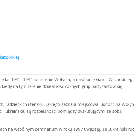
nie 30 czerwca 1941 we Lwowie aktu odrodzenia państwa ukraiński
kie. Ale akcja ta była w sprzeczności z interesami Trzeciej Rzeszy.
 Związkiem Sowieckim, nie zgodzili się na utworzenie niepodległeg
en rząd ukraiński. Kierownicy nacjonalistycznego ruchu
hitlerowców, wiele tysięcy szeregowych członków tego ruchu zostało
ińskich Nacjonalistów przeszła do działalności w podziemiu i nie maj
łasnych sił zbrojnych do walki z okupantem o wolną Ukrainę.
atolickiej
ak i bolszewicy rozpalali waśnie i antagonizmy między Polakami i
dzy nimi i w ten sposób neutralizować walkę wyzwoleńczą obu narodów
ie lat 1942–1944 na terenie Wołynia, a następnie Galicji Wschodniej,
a, kiedy na tym terenie działalność różnych grup partyzantów się
, radzieckich i terroru, jakiego zaznała miejscowa ludność na Wołyni
ści i ukraińska, są rozbieżności pomiędzy dyskutującymi ze sobą
sjach na wspólnym seminarium w roku 1997 uważają, że „ukraiński ru