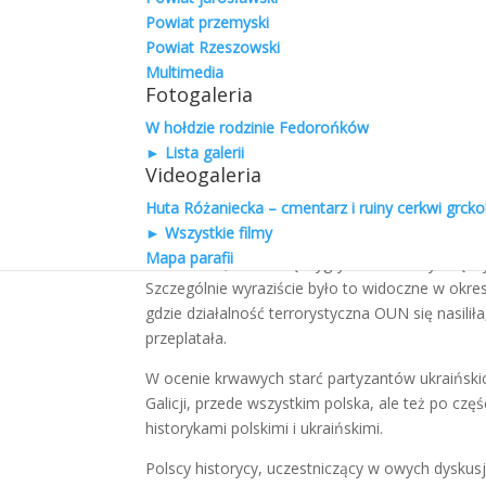
tych terenów do przyszłego państwa polskiego.
Powiat przemyski
Powiat Rzeszowski
Punktem zwrotnym w polityce OUN było ogłosze
Multimedia
co z entuzjazmem przyjęło społeczeństwo ukraińs
Fotogaleria
Niemcy, będąc u szczytu powodzenia w wojnie ze
państwa ukraińskiego i natychmiast rozwiązali t
W hołdzie rodzinie Fedorońków
niepodległościowego zostali aresztowani przez 
► Lista galerii
Videogaleria
zniszczonych. W związku z tym Organizacja Ukra
poparcia z zewnątrz rozpoczęła przygotowanie w
Huta Różaniecka – cmentarz i ruiny cerkwi grckok
► Wszystkie filmy
W swojej polityce narodowościowej tak Niemcy j
Mapa parafii
Ukraińcami, starali się wygrywać konflikty mię
Szczególnie wyraziście było to widoczne w okres
gdzie działalność terrorystyczna OUN się nasilił
przeplatała.
W ocenie krwawych starć partyzantów ukraińskich
Galicji, przede wszystkim polska, ale też po czę
historykami polskimi i ukraińskimi.
Polscy historycy, uczestniczący w owych dysku