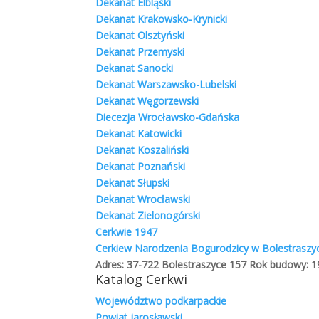
Dekanat Elbląski
Dekanat Krakowsko-Krynicki
Stwierdzenia, które wynikły po wszechstronnym 
Dekanat Olsztyński
niemiecko-hitlerowskiej i które zostały wtedy ogó
Dekanat Przemyski
były następujące:
Dekanat Sanocki
Dekanat Warszawsko-Lubelski
„Po klęsce wrześniowej w 1939 roku i po zajęciu
Dekanat Węgorzewski
spotkali się z brutalnym prześladowaniem. Poja
Diecezja Wrocławsko-Gdańska
problemy. Polacy uważali te tereny za należące 
Dekanat Katowicki
nacjonalistami, głosili swoje prawa do utworz
Dekanat Koszaliński
władze sowieckie zapoczątkowały niszczenie istnie
Dekanat Poznański
które legalnie działały w Drugiej Rzeczypospoli
Dekanat Słupski
Nacjonalistów opuściła Wołyń i Galicję Wschodn
Dekanat Wrocławski
Niemiecką. Liczyli oni na to, że pod protektor
Dekanat Zielonogórski
W walce o niepodległość Ukrainy największą dzi
Cerkwie 1947
dwie frakcje: frakcja pod kierownictwem Andrija 
Cerkiew Narodzenia Bogurodzicy w Bolestraszy
przez Stepana Banderę, grupująca członków tzw.
Adres: 37-722 Bolestraszyce 157 Rok budowy: 19
nastawione były zdecydowanie antypolsko. Zaś 
Katalog Cerkwi
prawdzie, gdyż w dokumentach programowych OU
Województwo podkarpackie
państwa ukraińskiego na wszystkich etnicznych u
Powiat jarosławski