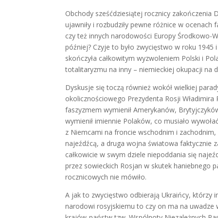
Obchody sześćdziesiątej rocznicy zakończenia 
ujawniły i rozbudziły pewne różnice w ocenach f
czy też innych narodowości Europy Środkowo-Wsc
później? Czyje to było zwycięstwo w roku 1945 
skończyła całkowitym wyzwoleniem Polski i Pol
totalitaryzmu na inny – niemieckiej okupacji na
Dyskusje się toczą również wokół wielkiej par
okolicznościowego Prezydenta Rosji Władimira
faszyzmem wymienił Amerykanów, Brytyjczyków, 
wymienił imiennie Polaków, co musiało wywołać
z Niemcami na froncie wschodnim i zachodnim, 
najeźdźcą, a druga wojna światowa faktycznie za
całkowicie w swym dziele niepoddania się najeź
przez sowieckich Rosjan w skutek haniebnego p
rocznicowych nie mówiło.
A jak to zwycięstwo odbierają Ukraińcy, którzy i
narodowi rosyjskiemu to czy on ma na uwadze ws
krajów-państw tzw. Wspólnoty Niezależnych Pańs