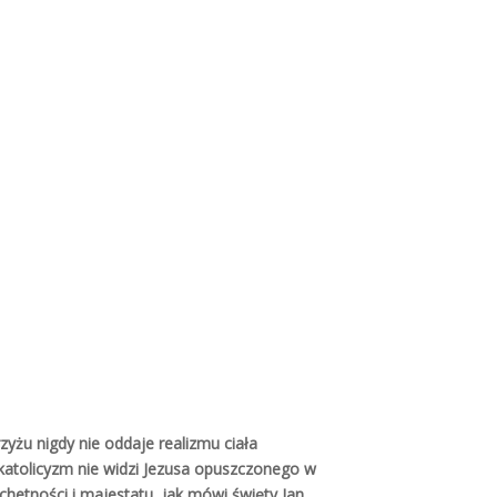
Szukaj w serwisie
Exact matches only
Search in title
nej
,
Search in content
yżu nigdy nie oddaje realizmu ciała
atolicyzm nie widzi Jezusa opuszczonego w
achetności i majestatu, jak mówi święty Jan
skim