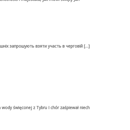
Katalog parafii
tacy,
etnej
ym
Katalog Cerkwi 1947
лішніх запрошують взяти участь в черговій
[…]
Artykuły w kategorii:
Ukraińcy
go
Petro Skrijka: Próba
ie
powtórnego ochrzczenia
awie
Nikofora
Petro Skrijka: Niebo
em wody święconej z Tybru I chór zaśpiewał niech
Петро Скрійка: Словесне
вариво
nej.
Petro Skrijka: Sen starego
ach.
diaka