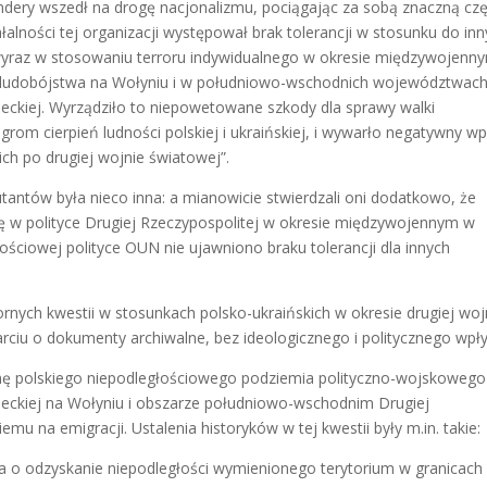
ery wszedł na drogę nacjonalizmu, pociągając za sobą znaczną cz
iałalności tej organizacji występował brak tolerancji w stosunku do in
 wyraz w stosowaniu terroru indywidualnego w okresie międzywojenn
ludobójstwa na Wołyniu i w południowo-wschodnich województwac
ieckiej. Wyrządziło to niepowetowane szkody dla sprawy walki
rom cierpień ludności polskiej i ukraińskiej, i wywarło negatywny w
ch po drugiej wojnie światowej”.
tantów była nieco inna: a mianowicie stwierdzali oni dodatkowo, że
się w polityce Drugiej Rzeczypospolitej w okresie międzywojennym w
ościowej polityce OUN nie ujawniono braku tolerancji dla innych
ornych kwestii w stosunkach polsko-ukraińskich w okresie drugiej wo
ciu o dokumenty archiwalne, bez ideologicznego i politycznego wpł
enę polskiego niepodległościowego podziemia polityczno-wojskowego
emieckiej na Wołyniu i obszarze południowo-wschodnim Drugiej
emu na emigracji. Ustalenia historyków w tej kwestii były m.in. takie:
 o odzyskanie niepodległości wymienionego terytorium w granicach