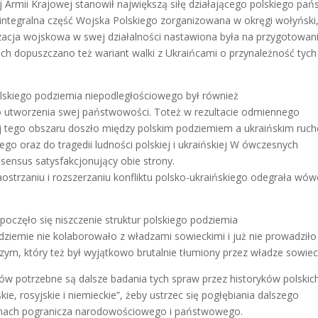
j Armii Krajowej stanowił największą siłę działającego polskiego pań
ntegralna część Wojska Polskiego zorganizowana w okręgi wołyński
izacja wojskowa w swej działalności nastawiona była na przygotowani
h dopuszczano też wariant walki z Ukraińcami o przynależność tych
olskiego podziemia niepodległościowego był również
 utworzenia swej państwowości. Toteż w rezultacie odmiennego
j tego obszaru doszło między polskim podziemiem a ukraińskim ruc
go oraz do tragedii ludności polskiej i ukraińskiej W ówczesnych
ensus satysfakcjonujący obie strony.
ostrzaniu i rozszerzaniu konfliktu polsko-ukraińskiego odegrała wó
oczęło się niszczenie struktur polskiego podziemia
dziemie nie kolaborowało z władzami sowieckimi i już nie prowadziło
m, który też był wyjątkowo brutalnie tłumiony przez władze sowiec
ów potrzebne są dalsze badania tych spraw przez historyków polskich
kie, rosyjskie i niemieckie”, żeby ustrzec się pogłębiania dalszego
ronach pogranicza narodowościowego i państwowego.