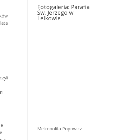
Fotogaleria: Parafia
Św. Jerzego w
aków
Lelkowie
lata
zyli
ni
ż
je
Metropolita Popowicz
ie
ie o