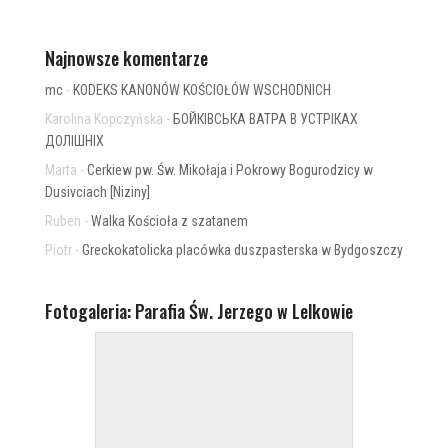
Najnowsze komentarze
mc
-
KODEKS KANONÓW KOŚCIOŁÓW WSCHODNICH
Karolina Kopczyńska
-
БОЙКІВСЬКА ВАТРА В УСТРІКАХ
ДОЛІШНІХ
Marta
-
Cerkiew pw. Św. Mikołaja i Pokrowy Bogurodzicy w
Dusivciach [Niziny]
Ruben
-
Walka Kościoła z szatanem
Piotr
-
Greckokatolicka placówka duszpasterska w Bydgoszczy
Fotogaleria: Parafia Św. Jerzego w Lelkowie