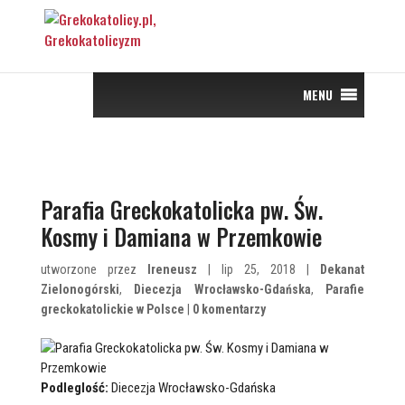
MENU
Parafia Greckokatolicka pw. Św.
Kosmy i Damiana w Przemkowie
utworzone przez
Ireneusz
| lip 25, 2018 |
Dekanat
Zielonogórski
,
Diecezja Wrocławsko-Gdańska
,
Parafie
greckokatolickie w Polsce
|
0 komentarzy
Podleglość:
Diecezja Wrocławsko-Gdańska