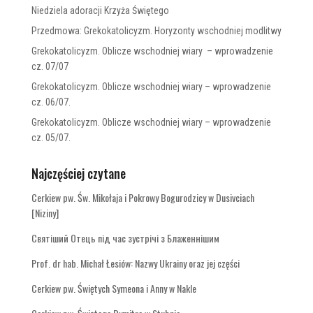
Niedziela adoracji Krzyża Świętego
Przedmowa: Grekokatolicyzm. Horyzonty wschodniej modlitwy
Grekokatolicyzm. Oblicze wschodniej wiary – wprowadzenie
cz. 07/07
Grekokatolicyzm. Oblicze wschodniej wiary – wprowadzenie
cz. 06/07.
Grekokatolicyzm. Oblicze wschodniej wiary – wprowadzenie
cz. 05/07.
Najczęściej czytane
Cerkiew pw. Św. Mikołaja i Pokrowy Bogurodzicy w Dusivciach
[Niziny]
Святіший Отець під час зустрічі з Блаженнішим
Prof. dr hab. Michał Łesiów: Nazwy Ukrainy oraz jej części
Cerkiew pw. Świętych Symeona i Anny w Nakle