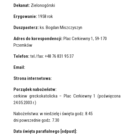
Dekanat:
Zielonogórski
Erygowanie:
1958 rok
Duszpasterz:
ks. Bogdan Miszczyszyn
Adres do korespondencji:
Plac Cerkiewny 1, 59-170
Przemków
Telefon:
tel./fax: +48 76 831 95 37
Email:
Strona internetowa:
Porządek nabożeństw:
cerkiew greckokatolicka – Plac Cerkiewny 1 (poświęcona
24.05.2003 r.)
Nabożeństwa: w niedzielę i święta godz. 8.45
dni powszednie godz. 7.30
Data święta parafialnego [odpust]: