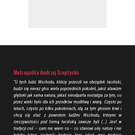
Metropolita Andrzej Szeptycki:
“U tych ludzi Wschodu, którzy przeszli na obrządek łaciński,
budzi się nieraz głos wielu poprzednich pokoleń, jakiś atawizm
głęboki jak sama natura, jakaś nieodparta nostalgia za tym, co
przez wieki było dla ich przodków modlitwą i wiarą. Często po
latach, często po kilku pokoleniach, idą za tym głosem krwi i
chcą się stać z powrotem ludźmi Wschodu, którymi w
rzeczywistości pod formą łacińską zawsze byli (…) Jest w
tradycji coś – sam nie wiem co – co stanowi siłę natury i nie
byłoby łatwo zastąpić tradycję krwi jakąś inną tradycją