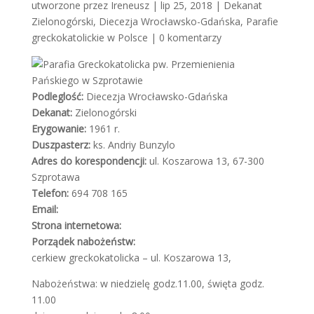
utworzone przez
Ireneusz
| lip 25, 2018 |
Dekanat
Zielonogórski
,
Diecezja Wrocławsko-Gdańska
,
Parafie
greckokatolickie w Polsce
|
0 komentarzy
Podleglość:
Diecezja Wrocławsko-Gdańska
Dekanat:
Zielonogórski
Erygowanie:
1961 r.
Duszpasterz:
ks. Andriy Bunzylo
Adres do korespondencji:
ul. Koszarowa 13, 67-300
Szprotawa
Telefon:
694 708 165
Email:
Strona internetowa:
Porządek nabożeństw:
cerkiew greckokatolicka – ul. Koszarowa 13,
Nabożeństwa: w niedzielę godz.11.00, święta godz.
11.00