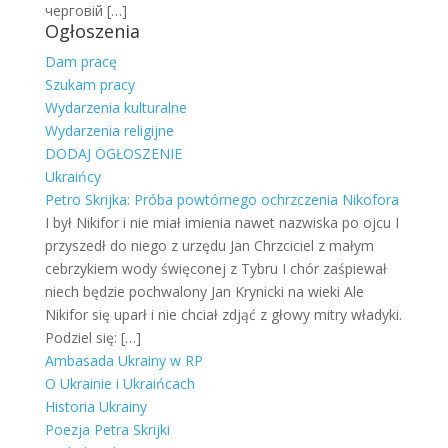
черговій
[…]
Ogłoszenia
Dam pracę
Szukam pracy
Wydarzenia kulturalne
Wydarzenia religijne
DODAJ OGŁOSZENIE
Ukraińcy
Petro Skrijka: Próba powtórnego ochrzczenia Nikofora
I był Nikifor i nie miał imienia nawet nazwiska po ojcu I
przyszedł do niego z urzędu Jan Chrzciciel z małym
cebrzykiem wody święconej z Tybru I chór zaśpiewał
niech będzie pochwalony Jan Krynicki na wieki Ale
Nikifor się uparł i nie chciał zdjąć z głowy mitry władyki.
Podziel się:
[…]
Ambasada Ukrainy w RP
O Ukrainie i Ukraińcach
Historia Ukrainy
Poezja Petra Skrijki