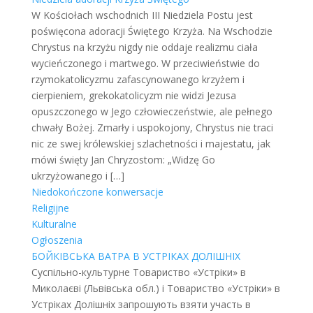
W Kościołach wschodnich III Niedziela Postu jest
poświęcona adoracji Świętego Krzyża. Na Wschodzie
Chrystus na krzyżu nigdy nie oddaje realizmu ciała
wycieńczonego i martwego. W przeciwieństwie do
rzymokatolicyzmu zafascynowanego krzyżem i
cierpieniem, grekokatolicyzm nie widzi Jezusa
opuszczonego w Jego człowieczeństwie, ale pełnego
chwały Bożej. Zmarły i uspokojony, Chrystus nie traci
nic ze swej królewskiej szlachetności i majestatu, jak
mówi święty Jan Chryzostom: „Widzę Go
ukrzyżowanego i
[…]
Niedokończone konwersacje
Religijne
Kulturalne
Ogłoszenia
БОЙКІВСЬКА ВАТРА В УСТРІКАХ ДОЛІШНІХ
Суспільно-культурне Товариство «Устріки» в
Миколаєві (Львівська обл.) і Товариство «Устріки» в
Устріках Долішніх запрошують взяти участь в