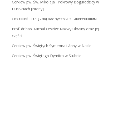
Cerkiew pw. Św. Mikołaja i Pokrowy Bogurodzicy w
Dusivciach [Niziny]
Святіший Отець під час зустрічі з Блаженнішим
Prof. dr hab. Michał Łesiów: Nazwy Ukrainy oraz jej
części
Cerkiew pw. Świętych Symeona i Anny w Nakle
Cerkiew pw. Świętego Dymitra w Stubnie