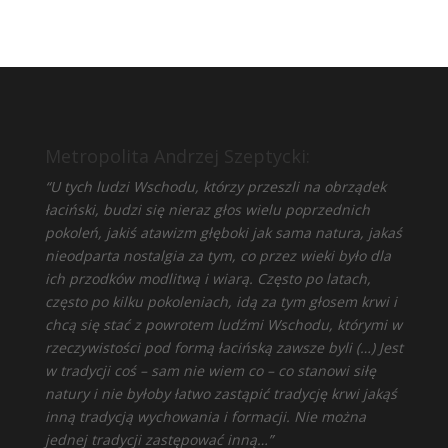
Metropolita Andrzej Szeptycki:
“U tych ludzi Wschodu, którzy przeszli na obrządek
łaciński, budzi się nieraz głos wielu poprzednich
pokoleń, jakiś atawizm głęboki jak sama natura, jakaś
nieodparta nostalgia za tym, co przez wieki było dla
ich przodków modlitwą i wiarą. Często po latach,
często po kilku pokoleniach, idą za tym głosem krwi i
chcą się stać z powrotem ludźmi Wschodu, którymi w
rzeczywistości pod formą łacińską zawsze byli (…) Jest
w tradycji coś – sam nie wiem co – co stanowi siłę
natury i nie byłoby łatwo zastąpić tradycję krwi jakąś
inną tradycją wychowania i formacji. Nie można
jednej tradycji zastępować inną…”