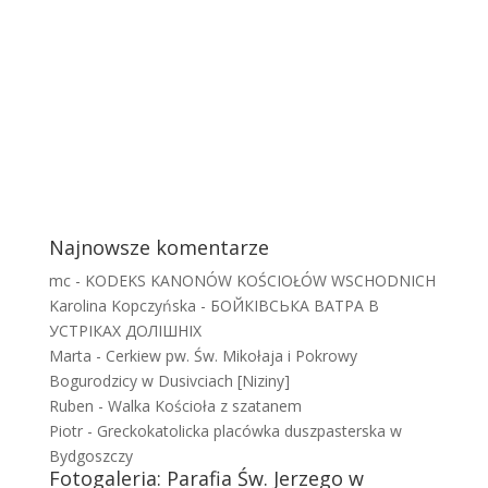
Najnowsze komentarze
mc
-
KODEKS KANONÓW KOŚCIOŁÓW WSCHODNICH
Karolina Kopczyńska
-
БОЙКІВСЬКА ВАТРА В
УСТРІКАХ ДОЛІШНІХ
Marta
-
Cerkiew pw. Św. Mikołaja i Pokrowy
Bogurodzicy w Dusivciach [Niziny]
Ruben
-
Walka Kościoła z szatanem
Piotr
-
Greckokatolicka placówka duszpasterska w
Bydgoszczy
Fotogaleria: Parafia Św. Jerzego w