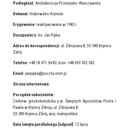
Podleglość:
Archidiecezja Przemysko-Warszawska
Dekanat:
Krakowsko-Krynicki
Erygowanie:
reaktywowana w 1982 r.
Duszpasterz:
ks. Jan Pipka
Adres do korespondencji:
ul. Zdrojowa 8; 33-380 Krynica
Zdrój
Telefon:
+48 18 471 54 82; kom. +48 693 302 382
Email:
janpipka@poczta.onet.pl
Strona internetowa:
Porządek nabożeństw:
Cerkiew greckokatolicka p.w. Świętych Apostołów Piotra i
Pawła w Krynicy Zdroju, ul. Zdrojowa 8;
33-380 Krynica Zdrój, woj. małopolskie
Data święta parafialnego [odpust]:
12 lipca