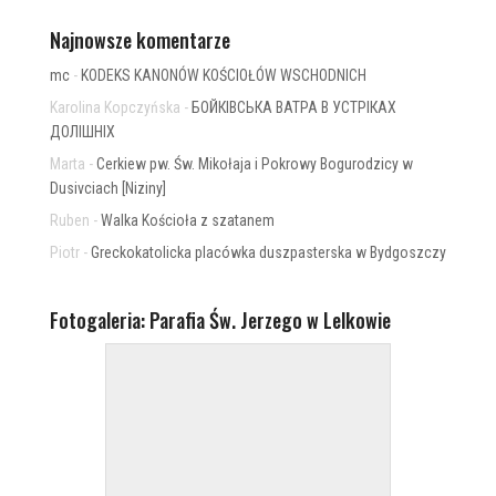
Najnowsze komentarze
mc
-
KODEKS KANONÓW KOŚCIOŁÓW WSCHODNICH
Karolina Kopczyńska
-
БОЙКІВСЬКА ВАТРА В УСТРІКАХ
ДОЛІШНІХ
Marta
-
Cerkiew pw. Św. Mikołaja i Pokrowy Bogurodzicy w
Dusivciach [Niziny]
Ruben
-
Walka Kościoła z szatanem
Piotr
-
Greckokatolicka placówka duszpasterska w Bydgoszczy
Fotogaleria: Parafia Św. Jerzego w Lelkowie