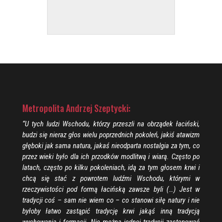
Metropolita Andrzej Szeptycki:
“U tych ludzi Wschodu, którzy przeszli na obrządek łaciński,
budzi się nieraz głos wielu poprzednich pokoleń, jakiś atawizm
głęboki jak sama natura, jakaś nieodparta nostalgia za tym, co
przez wieki było dla ich przodków modlitwą i wiarą. Często po
latach, często po kilku pokoleniach, idą za tym głosem krwi i
chcą się stać z powrotem ludźmi Wschodu, którymi w
rzeczywistości pod formą łacińską zawsze byli (…) Jest w
tradycji coś – sam nie wiem co – co stanowi siłę natury i nie
byłoby łatwo zastąpić tradycję krwi jakąś inną tradycją
wychowania i formacji. Nie można jednej tradycji zastępować