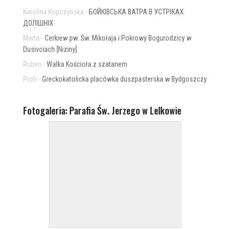
Karolina Kopczyńska
-
БОЙКІВСЬКА ВАТРА В УСТРІКАХ
ДОЛІШНІХ
Marta
-
Cerkiew pw. Św. Mikołaja i Pokrowy Bogurodzicy w
Dusivciach [Niziny]
Ruben
-
Walka Kościoła z szatanem
Piotr
-
Greckokatolicka placówka duszpasterska w Bydgoszczy
Fotogaleria: Parafia Św. Jerzego w Lelkowie