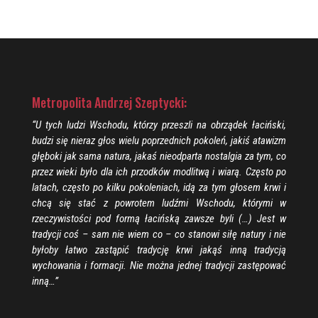
Metropolita Andrzej Szeptycki:
“U tych ludzi Wschodu, którzy przeszli na obrządek łaciński,
budzi się nieraz głos wielu poprzednich pokoleń, jakiś atawizm
głęboki jak sama natura, jakaś nieodparta nostalgia za tym, co
przez wieki było dla ich przodków modlitwą i wiarą. Często po
latach, często po kilku pokoleniach, idą za tym głosem krwi i
chcą się stać z powrotem ludźmi Wschodu, którymi w
rzeczywistości pod formą łacińską zawsze byli (…) Jest w
tradycji coś – sam nie wiem co – co stanowi siłę natury i nie
byłoby łatwo zastąpić tradycję krwi jakąś inną tradycją
wychowania i formacji. Nie można jednej tradycji zastępować
inną…”