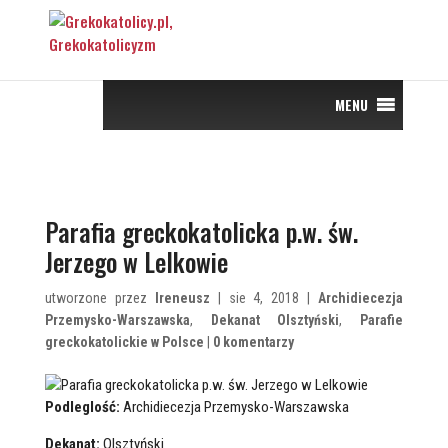
MENU
Parafia greckokatolicka p.w. św.
Jerzego w Lelkowie
utworzone przez
Ireneusz
| sie 4, 2018 |
Archidiecezja
Przemysko-Warszawska
,
Dekanat Olsztyński
,
Parafie
greckokatolickie w Polsce
|
0 komentarzy
Podleglość:
Archidiecezja Przemysko-Warszawska
Dekanat:
Olsztyński