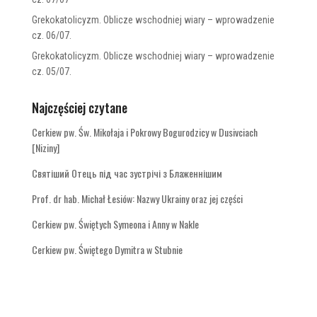
Grekokatolicyzm. Oblicze wschodniej wiary – wprowadzenie
cz. 06/07.
Grekokatolicyzm. Oblicze wschodniej wiary – wprowadzenie
cz. 05/07.
Najczęściej czytane
Cerkiew pw. Św. Mikołaja i Pokrowy Bogurodzicy w Dusivciach
[Niziny]
Святіший Отець під час зустрічі з Блаженнішим
Prof. dr hab. Michał Łesiów: Nazwy Ukrainy oraz jej części
Cerkiew pw. Świętych Symeona i Anny w Nakle
Cerkiew pw. Świętego Dymitra w Stubnie