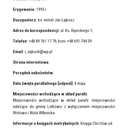
Erygowanie:
1993 r.
Duszpasterz:
ks. mitrat Jan Łajkosz
Adres do korespondencji:
ul. Ks. Ripeckiego 1;
Telefon:
+48 89 761 17 79; kom. +48 691 744 39
Email:
i_lajkosh@wp.pl
Strona internetowa:
Porządek nabożeństw:
Data święta parafialnego [odpust]:
6 maja
Miejscowości wchodzące w skład parafii:
Miejscowości wchodzące w skład parafii: miejscowości
należące do gminy Lelkowo z wyłączeniem miejscowości
Wołowo i Wola Wilknicka
Informacje o księgach metrykalnych:
Księga Chrztów od