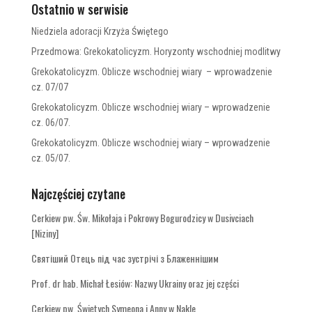
Ostatnio w serwisie
Niedziela adoracji Krzyża Świętego
Przedmowa: Grekokatolicyzm. Horyzonty wschodniej modlitwy
Grekokatolicyzm. Oblicze wschodniej wiary – wprowadzenie
cz. 07/07
Grekokatolicyzm. Oblicze wschodniej wiary – wprowadzenie
cz. 06/07.
Grekokatolicyzm. Oblicze wschodniej wiary – wprowadzenie
cz. 05/07.
Najczęściej czytane
Cerkiew pw. Św. Mikołaja i Pokrowy Bogurodzicy w Dusivciach
[Niziny]
Святіший Отець під час зустрічі з Блаженнішим
Prof. dr hab. Michał Łesiów: Nazwy Ukrainy oraz jej części
Cerkiew pw. Świętych Symeona i Anny w Nakle