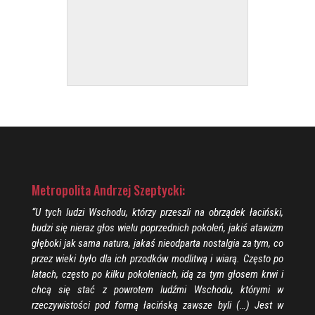
Metropolita Andrzej Szeptycki:
“U tych ludzi Wschodu, którzy przeszli na obrządek łaciński,
budzi się nieraz głos wielu poprzednich pokoleń, jakiś atawizm
głęboki jak sama natura, jakaś nieodparta nostalgia za tym, co
przez wieki było dla ich przodków modlitwą i wiarą. Często po
latach, często po kilku pokoleniach, idą za tym głosem krwi i
chcą się stać z powrotem ludźmi Wschodu, którymi w
rzeczywistości pod formą łacińską zawsze byli (…) Jest w