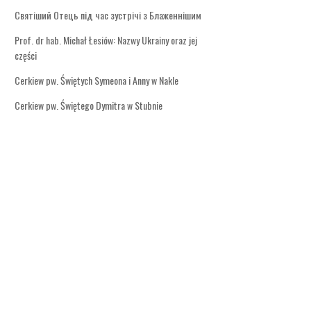
Святіший Отець під час зустрічі з Блаженнішим
Prof. dr hab. Michał Łesiów: Nazwy Ukrainy oraz jej
części
Cerkiew pw. Świętych Symeona i Anny w Nakle
Cerkiew pw. Świętego Dymitra w Stubnie