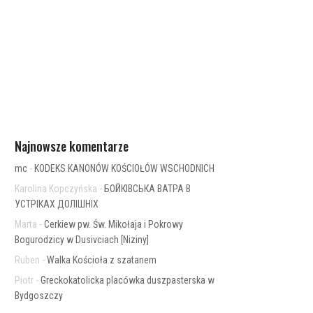
Najnowsze komentarze
mc
-
KODEKS KANONÓW KOŚCIOŁÓW WSCHODNICH
Karolina Kopczyńska
-
БОЙКІВСЬКА ВАТРА В
УСТРІКАХ ДОЛІШНІХ
Marta
-
Cerkiew pw. Św. Mikołaja i Pokrowy
Bogurodzicy w Dusivciach [Niziny]
Ruben
-
Walka Kościoła z szatanem
Piotr
-
Greckokatolicka placówka duszpasterska w
Bydgoszczy