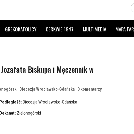
GREKOKATOLICY
CERKWIE 1947
MULTIMEDIA
MAPA PAR
 Jozafata Biskupa i Męczennik w
onogórski
,
Diecezja Wrocławsko-Gdańska
|
0 komentarzy
Podleglość:
Diecezja Wrocławsko-Gdańska
Dekanat:
Zielonogórski