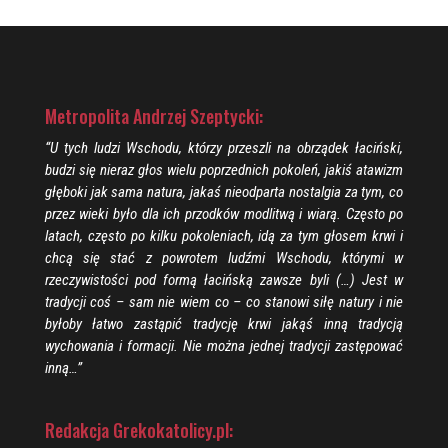
Metropolita Andrzej Szeptycki:
“U tych ludzi Wschodu, którzy przeszli na obrządek łaciński,
budzi się nieraz głos wielu poprzednich pokoleń, jakiś atawizm
głęboki jak sama natura, jakaś nieodparta nostalgia za tym, co
przez wieki było dla ich przodków modlitwą i wiarą. Często po
latach, często po kilku pokoleniach, idą za tym głosem krwi i
chcą się stać z powrotem ludźmi Wschodu, którymi w
rzeczywistości pod formą łacińską zawsze byli (…) Jest w
tradycji coś – sam nie wiem co – co stanowi siłę natury i nie
byłoby łatwo zastąpić tradycję krwi jakąś inną tradycją
wychowania i formacji. Nie można jednej tradycji zastępować
inną…”
Redakcja Grekokatolicy.pl: