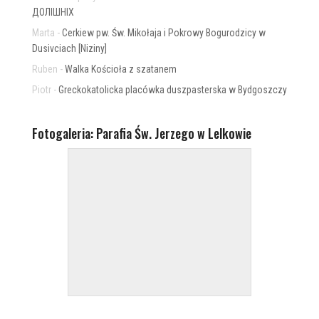
ДОЛІШНІХ
Marta
-
Cerkiew pw. Św. Mikołaja i Pokrowy Bogurodzicy w
Dusivciach [Niziny]
Ruben
-
Walka Kościoła z szatanem
Piotr
-
Greckokatolicka placówka duszpasterska w Bydgoszczy
Fotogaleria: Parafia Św. Jerzego w Lelkowie