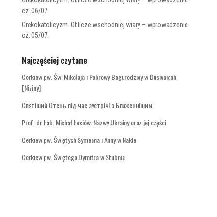
cz. 06/07.
Grekokatolicyzm. Oblicze wschodniej wiary – wprowadzenie
cz. 05/07.
Najczęściej czytane
Cerkiew pw. Św. Mikołaja i Pokrowy Bogurodzicy w Dusivciach
[Niziny]
Святіший Отець під час зустрічі з Блаженнішим
Prof. dr hab. Michał Łesiów: Nazwy Ukrainy oraz jej części
Cerkiew pw. Świętych Symeona i Anny w Nakle
Cerkiew pw. Świętego Dymitra w Stubnie