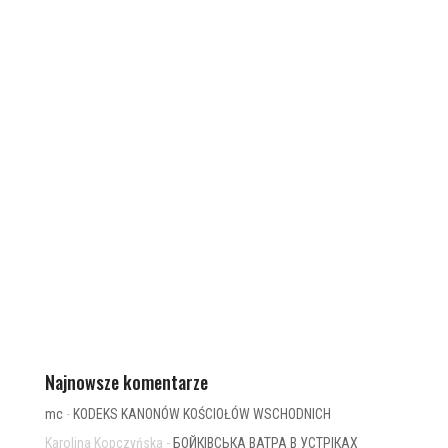
Najnowsze komentarze
mc
-
KODEKS KANONÓW KOŚCIOŁÓW WSCHODNICH
Karolina Kopczyńska
-
БОЙКІВСЬКА ВАТРА В УСТРІКАХ