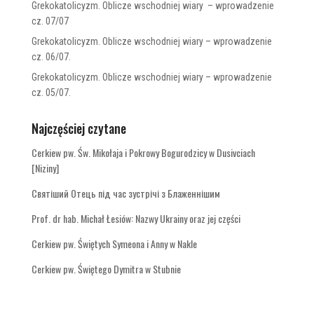
Grekokatolicyzm. Oblicze wschodniej wiary – wprowadzenie
cz. 07/07
Grekokatolicyzm. Oblicze wschodniej wiary – wprowadzenie
cz. 06/07.
Grekokatolicyzm. Oblicze wschodniej wiary – wprowadzenie
cz. 05/07.
Najczęściej czytane
Cerkiew pw. Św. Mikołaja i Pokrowy Bogurodzicy w Dusivciach
[Niziny]
Святіший Отець під час зустрічі з Блаженнішим
Prof. dr hab. Michał Łesiów: Nazwy Ukrainy oraz jej części
Cerkiew pw. Świętych Symeona i Anny w Nakle
Cerkiew pw. Świętego Dymitra w Stubnie