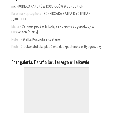
mc
-
KODEKS KANONÓW KOŚCIOŁÓW WSCHODNICH
Karolina Kopczyńska
-
БОЙКІВСЬКА ВАТРА В УСТРІКАХ
ДОЛІШНІХ
Marta
-
Cerkiew pw. Św. Mikołaja i Pokrowy Bogurodzicy w
Dusivciach [Niziny]
Ruben
-
Walka Kościoła z szatanem
Piotr
-
Greckokatolicka placówka duszpasterska w Bydgoszczy
Fotogaleria: Parafia Św. Jerzego w Lelkowie