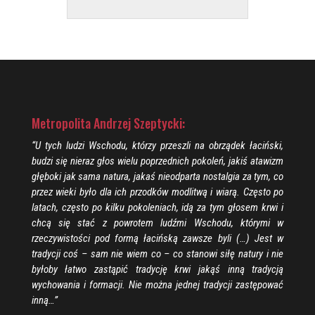
Metropolita Andrzej Szeptycki:
“U tych ludzi Wschodu, którzy przeszli na obrządek łaciński,
budzi się nieraz głos wielu poprzednich pokoleń, jakiś atawizm
głęboki jak sama natura, jakaś nieodparta nostalgia za tym, co
przez wieki było dla ich przodków modlitwą i wiarą. Często po
latach, często po kilku pokoleniach, idą za tym głosem krwi i
chcą się stać z powrotem ludźmi Wschodu, którymi w
rzeczywistości pod formą łacińską zawsze byli (…) Jest w
tradycji coś – sam nie wiem co – co stanowi siłę natury i nie
byłoby łatwo zastąpić tradycję krwi jakąś inną tradycją
wychowania i formacji. Nie można jednej tradycji zastępować
inną…”