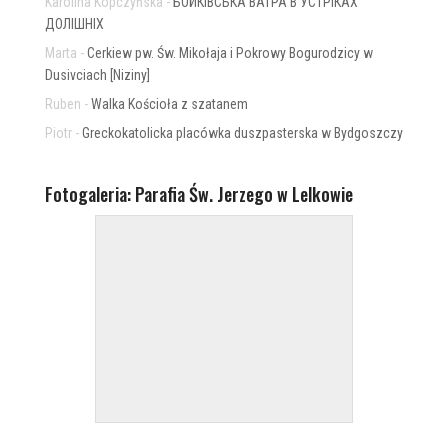
Karolina Kopczyńska
-
БОЙКІВСЬКА ВАТРА В УСТРІКАХ
ДОЛІШНІХ
Marta
-
Cerkiew pw. Św. Mikołaja i Pokrowy Bogurodzicy w
Dusivciach [Niziny]
Ruben
-
Walka Kościoła z szatanem
Piotr
-
Greckokatolicka placówka duszpasterska w Bydgoszczy
Fotogaleria: Parafia Św. Jerzego w Lelkowie