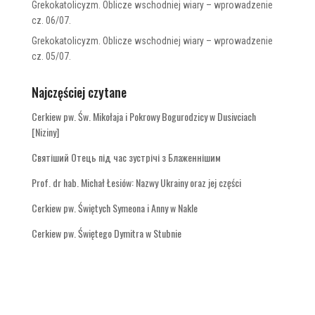
Grekokatolicyzm. Oblicze wschodniej wiary – wprowadzenie
cz. 06/07.
Grekokatolicyzm. Oblicze wschodniej wiary – wprowadzenie
cz. 05/07.
Najczęściej czytane
Cerkiew pw. Św. Mikołaja i Pokrowy Bogurodzicy w Dusivciach
[Niziny]
Святіший Отець під час зустрічі з Блаженнішим
Prof. dr hab. Michał Łesiów: Nazwy Ukrainy oraz jej części
Cerkiew pw. Świętych Symeona i Anny w Nakle
Cerkiew pw. Świętego Dymitra w Stubnie