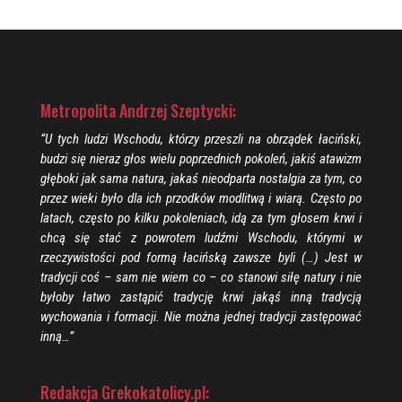
Metropolita Andrzej Szeptycki:
“U tych ludzi Wschodu, którzy przeszli na obrządek łaciński,
budzi się nieraz głos wielu poprzednich pokoleń, jakiś atawizm
głęboki jak sama natura, jakaś nieodparta nostalgia za tym, co
przez wieki było dla ich przodków modlitwą i wiarą. Często po
latach, często po kilku pokoleniach, idą za tym głosem krwi i
chcą się stać z powrotem ludźmi Wschodu, którymi w
rzeczywistości pod formą łacińską zawsze byli (…) Jest w
tradycji coś – sam nie wiem co – co stanowi siłę natury i nie
byłoby łatwo zastąpić tradycję krwi jakąś inną tradycją
wychowania i formacji. Nie można jednej tradycji zastępować
inną…”
Redakcja Grekokatolicy.pl: