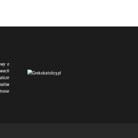
awy o
wach
alsze
ałów
onie