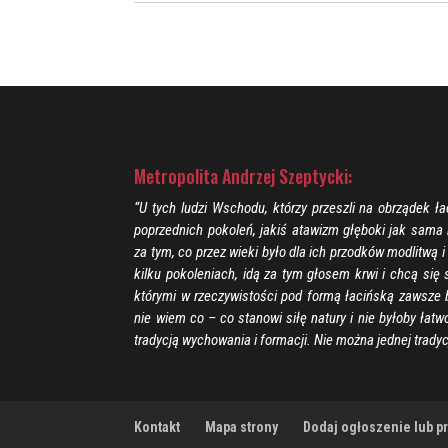
Metropolita Andrzej Szeptycki:
“U tych ludzi Wschodu, którzy przeszli na obrządek łac
poprzednich pokoleń, jakiś atawizm głęboki jak sama n
za tym, co przez wieki było dla ich przodków modlitwą i
kilku pokoleniach, idą za tym głosem krwi i chcą si
którymi w rzeczywistości pod formą łacińską zawsze b
nie wiem co – co stanowi siłę natury i nie byłoby łatw
tradycją wychowania i formacji. Nie można jednej trady
Kontakt
Mapa strony
Dodaj ogłoszenie lub prz