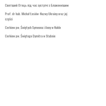
Святіший Отець під час зустрічі з Блаженнішим
Prof. dr hab. Michał Łesiów: Nazwy Ukrainy oraz jej
części
Cerkiew pw. Świętych Symeona i Anny w Nakle
Cerkiew pw. Świętego Dymitra w Stubnie