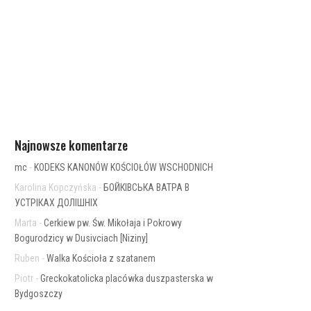
Najnowsze komentarze
mc
-
KODEKS KANONÓW KOŚCIOŁÓW WSCHODNICH
Karolina Kopczyńska
-
БОЙКІВСЬКА ВАТРА В
УСТРІКАХ ДОЛІШНІХ
Marta
-
Cerkiew pw. Św. Mikołaja i Pokrowy
Bogurodzicy w Dusivciach [Niziny]
Ruben
-
Walka Kościoła z szatanem
Piotr
-
Greckokatolicka placówka duszpasterska w
Bydgoszczy