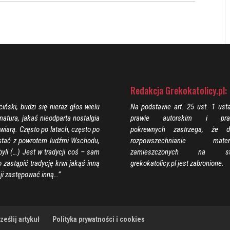
Redakcja Grekokatolicy.pl:
iński, budzi się nieraz głos wielu
Na podstawie art. 25 ust. 1 ust
atura, jakaś nieodparta nostalgia
prawie autorskim i pra
 wiarą. Często po latach, często po
pokrewnych zastrzega, że d
ę stać z powrotem ludźmi Wschodu,
rozpowszechnianie materi
yli (…) Jest w tradycji coś – sam
zamieszczonych na str
o zastąpić tradycję krwi jakąś inną
grekokatolicy.pl jest zabronione.
cji zastępować inną…”
eślij artykuł
Polityka prywatności i cookies