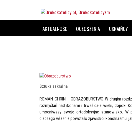
AKTUALNOŚCI
OGŁOSZENIA
UKRAIŃCY
Sztuka sakralna
ROMAN CHRIN – OBRAZOBURSTWO W drugim rozdziale
rozmyślań nad ikonami i trwał całe wieki, dopóki Ko
umocniwszy swoje ortodoksyjne stanowisko. W pie
dlaczego właśnie powstało zjawisko ikonoklazmu, jaki