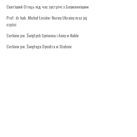
Святіший Отець під час зустрічі з Блаженнішим
Prof. dr hab. Michał Łesiów: Nazwy Ukrainy oraz jej
części
Cerkiew pw. Świętych Symeona i Anny w Nakle
Cerkiew pw. Świętego Dymitra w Stubnie