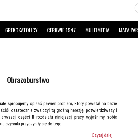
GREKOKATOLICY
CERKWIE 1947
MULTIMEDIA
MAPA PAR
Obrazoburstwo
 spróbujemy opisać pewien problem, który powstał na bazie
ściół ostatecznie zwalczył tą groźną herezję, potwierdziwszy i
rwszej części II rozdziału niniejszej pracy wyjaśnimy sobie
e czynniki przyczyniły się do tego.
Czytaj dalej