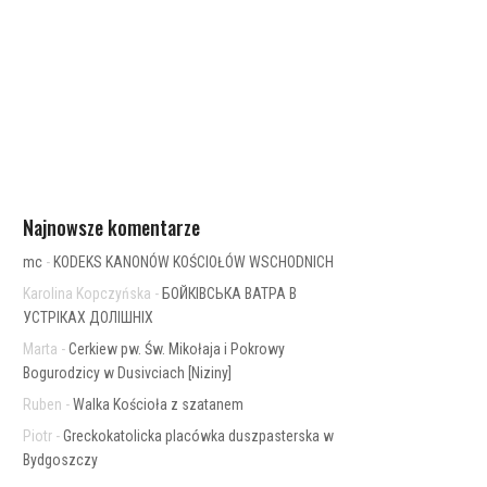
Najnowsze komentarze
mc
-
KODEKS KANONÓW KOŚCIOŁÓW WSCHODNICH
Karolina Kopczyńska
-
БОЙКІВСЬКА ВАТРА В
УСТРІКАХ ДОЛІШНІХ
Marta
-
Cerkiew pw. Św. Mikołaja i Pokrowy
Bogurodzicy w Dusivciach [Niziny]
Ruben
-
Walka Kościoła z szatanem
Piotr
-
Greckokatolicka placówka duszpasterska w
Bydgoszczy