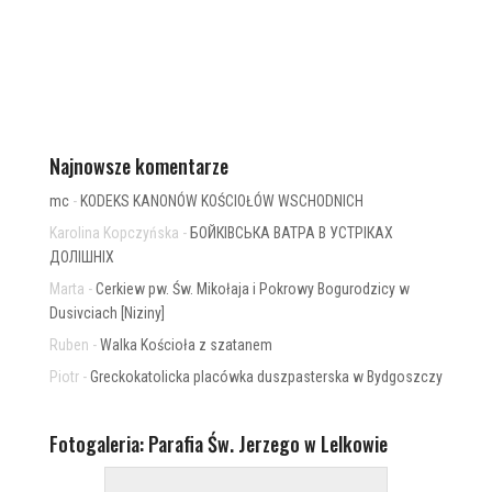
Najnowsze komentarze
mc
-
KODEKS KANONÓW KOŚCIOŁÓW WSCHODNICH
Karolina Kopczyńska
-
БОЙКІВСЬКА ВАТРА В УСТРІКАХ
ДОЛІШНІХ
Marta
-
Cerkiew pw. Św. Mikołaja i Pokrowy Bogurodzicy w
Dusivciach [Niziny]
Ruben
-
Walka Kościoła z szatanem
Piotr
-
Greckokatolicka placówka duszpasterska w Bydgoszczy
Fotogaleria: Parafia Św. Jerzego w Lelkowie