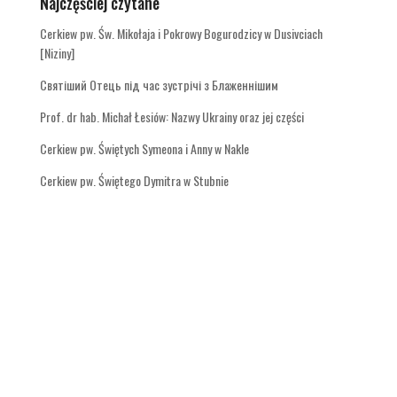
Najczęściej czytane
Cerkiew pw. Św. Mikołaja i Pokrowy Bogurodzicy w Dusivciach
[Niziny]
Святіший Отець під час зустрічі з Блаженнішим
Prof. dr hab. Michał Łesiów: Nazwy Ukrainy oraz jej części
Cerkiew pw. Świętych Symeona i Anny w Nakle
Cerkiew pw. Świętego Dymitra w Stubnie