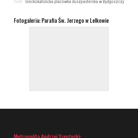
Piotr
-
Greckokatolicka placówka duszpasterska w Bydgoszczy
Fotogaleria: Parafia Św. Jerzego w Lelkowie
Metropolita Andrzej Szeptycki: