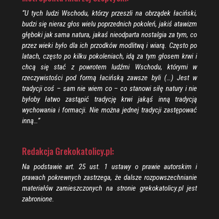
“U tych ludzi Wschodu, którzy przeszli na obrządek łaciński,
budzi się nieraz głos wielu poprzednich pokoleń, jakiś atawizm
głęboki jak sama natura, jakaś nieodparta nostalgia za tym, co
przez wieki było dla ich przodków modlitwą i wiarą. Często po
latach, często po kilku pokoleniach, idą za tym głosem krwi i
chcą się stać z powrotem ludźmi Wschodu, którymi w
rzeczywistości pod formą łacińską zawsze byli (…) Jest w
tradycji coś – sam nie wiem co – co stanowi siłę natury i nie
byłoby łatwo zastąpić tradycję krwi jakąś inną tradycją
wychowania i formacji. Nie można jednej tradycji zastępować
inną…”
Redakcja Grekokatolicy.pl:
Na podstawie art. 25 ust. 1 ustawy o prawie autorskim i
prawach pokrewnych zastrzega, że dalsze rozpowszechnianie
materiałów zamieszczonych na stronie grekokatolicy.pl jest
zabronione.