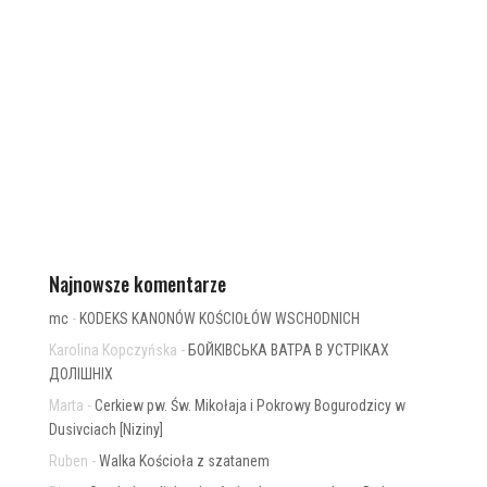
Najnowsze komentarze
mc
-
KODEKS KANONÓW KOŚCIOŁÓW WSCHODNICH
Karolina Kopczyńska
-
БОЙКІВСЬКА ВАТРА В УСТРІКАХ
ДОЛІШНІХ
Marta
-
Cerkiew pw. Św. Mikołaja i Pokrowy Bogurodzicy w
Dusivciach [Niziny]
Ruben
-
Walka Kościoła z szatanem