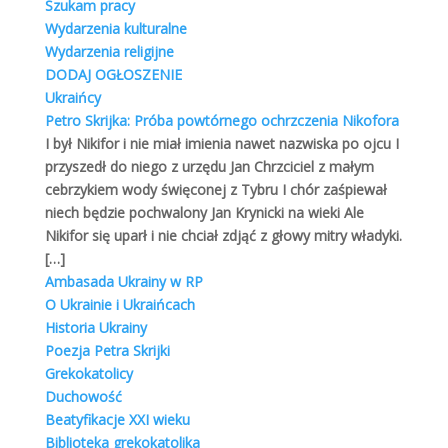
Szukam pracy
religijnej. Duchowość jest zależna
Wydarzenia kulturalne
Czytaj dalej
Wydarzenia religijne
DODAJ OGŁOSZENIE
Ukraińcy
Petro Skrijka: Próba powtórnego ochrzczenia Nikofora
I był Nikifor i nie miał imienia nawet nazwiska po ojcu I
przyszedł do niego z urzędu Jan Chrzciciel z małym
Parafia Greckokatolicka pw. Przemienienia
Pańskiego w Opolu
cebrzykiem wody święconej z Tybru I chór zaśpiewał
Dekanat Katowicki
,
Diecezja Wrocławsko-Gdańska
,
niech będzie pochwalony Jan Krynicki na wieki Ale
Parafie greckokatolickie w Polsce
Nikifor się uparł i nie chciał zdjąć z głowy mitry władyki.
[…]
Podleglość: Diecezja Wrocławsko-Gdańska
Ambasada Ukrainy w RP
Dekanat: Katowicki
O Ukrainie i Ukraińcach
Erygowanie: 1968 roku
Historia Ukrainy
Duszpastesz: ks. Mitrat Janusz Czerski
Poezja Petra Skrijki
Grekokatolicy
Duchowość
Szukaj w serwisie
Beatyfikacje XXI wieku
Biblioteka grekokatolika