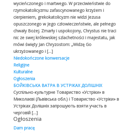
wycieńczonego i martwego. W przeciwieństwie do
zbawienia oraz dzieło zbawcze Chrystusa. W
rzymokatolicyzmu zafascynowanego krzyżem i
obrzędach i tekstach liturgii bizantyjskiej zawarte są
cierpieniem, grekokatolicyzm nie widzi Jezusa
Czytaj dalej
opuszczonego w Jego człowieczeństwie, ale pełnego
chwały Bożej. Zmarły i uspokojony, Chrystus nie traci
nic ze swej królewskiej szlachetności i majestatu, jak
mówi święty Jan Chryzostom: „Widzę Go
ukrzyżowanego i
[…]
ks. prof. Janusz Czerski: DUCHOWOŚĆ
BIZANTYJSKA
Niedokończone konwersacje
Biblioteka grekokatolika
,
Duchowość
,
Grekokatolicy
,
Religijne
Modlitwa
Kulturalne
Ogłoszenia
Wprowadzenie 1. Pojęcie duchowości Przez
БОЙКІВСЬКА ВАТРА В УСТРІКАХ ДОЛІШНІХ
duchowość rozumie się formę i styl życia duchowego,
Суспільно-культурне Товариство «Устріки» в
religijnego, a więc życie wewnętrzne, czyli praktyczny
Миколаєві (Львівська обл.) і Товариство «Устріки» в
sposób realizowania ideału chrześcijańskiego.
Устріках Долішніх запрошують взяти участь в
Duchowość oznacza określoną postawę wewnętrzną,
черговій
[…]
sposób mówienia o Bogu, stawania przed Bogiem,
Ogłoszenia
nawiązywania łączności z Bogiem i oddawania mu czci.
Dam pracę
Duchowość, to – przeżywanie dogmatu, wiary, prawdy