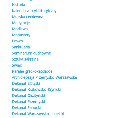
Historia
Kalendarz - cykl liturgiczny
Muzyka cerkiewna
Medytacje
Exact matches only
Modlitwa
Monastery
Search in title
Prawo
Sanktuaria
Search in content
Seminarium duchowne
Sztuka sakralna
Święci
Parafie greckokatolickie
Katalog parafii
Archidiecezja Przemysko-Warszawska
Dekanat Elbląski
Dekanat Krakowsko-Krynicki
Dekanat Olsztyński
Katalog Cerkwi 1947
Dekanat Przemyski
Dekanat Sanocki
Dekanat Warszawsko-Lubelski