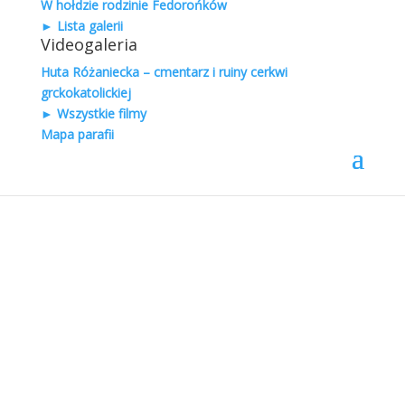
Prof. dr hab. Michał Łesiów: Nazwy Ukrainy oraz jej
W hołdzie rodzinie Fedorońków
części
► Lista galerii
Videogaleria
Cerkiew pw. Świętych Symeona i Anny w Nakle
Huta Różaniecka – cmentarz i ruiny cerkwi
grckokatolickiej
Cerkiew pw. Świętego Dymitra w Stubnie
► Wszystkie filmy
Mapa parafii