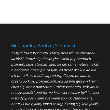
Metropolita Andrzej Szeptycki:
“U tych ludzi Wschodu, którzy przeszli na obrządek
łaciński, budzi się nieraz głos wielu poprzednich
pokoleń, jakiś atawizm głęboki jak sama natura, jakaś
nieodparta nostalgia za tym, co przez wieki było dla
ich przodków modlitwą i wiarą. Często po latach,
często po kilku pokoleniach, idą za tym głosem krwi i
chcą się stać z powrotem ludźmi Wschodu, którymi w
rzeczywistości pod formą łacińską zawsze byli (…) Jest
w tradycji coś – sam nie wiem co – co stanowi siłę
natury i nie byłoby łatwo zastąpić tradycję krwi jakąś
inną tradycją wychowania i formacji. Nie można