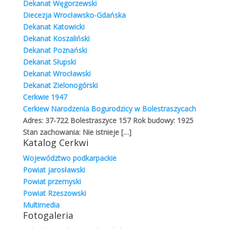
Ostatnio w serwisie
Dekanat Węgorzewski
Diecezja Wrocławsko-Gdańska
Niedziela adoracji Krzyża Świętego
Dekanat Katowicki
Przedmowa: Grekokatolicyzm. Horyzonty wschodniej
Dekanat Koszaliński
modlitwy
Dekanat Poznański
Grekokatolicyzm. Oblicze wschodniej wiary –
Dekanat Słupski
wprowadzenie cz. 07/07
Dekanat Wrocławski
Dekanat Zielonogórski
Grekokatolicyzm. Oblicze wschodniej wiary –
Cerkwie 1947
wprowadzenie cz. 06/07.
Cerkiew Narodzenia Bogurodzicy w Bolestraszycach
Grekokatolicyzm. Oblicze wschodniej wiary –
Adres: 37-722 Bolestraszyce 157 Rok budowy: 1925
wprowadzenie cz. 05/07.
Stan zachowania: Nie istnieje
[…]
Katalog Cerkwi
Najczęściej czytane
Województwo podkarpackie
Powiat jarosławski
Cerkiew pw. Św. Mikołaja i Pokrowy Bogurodzicy w
Powiat przemyski
Dusivciach [Niziny]
Powiat Rzeszowski
Multimedia
Святіший Отець під час зустрічі з Блаженнішим
Fotogaleria