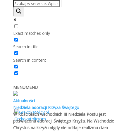
Exact matches only
Search in title
Search in content
ks. prof. Janusz Czerski: Duchowość maryjna
Kościoła Wschodniego
Biblioteka grekokatolika
,
Duchowość
,
Modlitwa
MENU
MENU
1. Liturgiczny wymiar kultu maryjnego Kult maryjny w
Kościele prawosławnym i katolickim wschodniej
Aktualności
tradycji jest bardziej zakotwiczony w życiu liturgicznym
Niedziela adoracji Krzyża Świętego
niż w nauce dogmatycznej. Nabożeństwa w Kościele
W Kościołach wschodnich III Niedziela Postu jest
bizantyjskim, zwłaszcza liturgia eucharystyczna,
poświęcona adoracji Świętego Krzyża. Na Wschodzie
nieszpory, jutrznia, mają charakter dramatu,
Chrystus na krzyżu nigdy nie oddaje realizmu ciała
misterium, który przedstawia i uobecnia historię