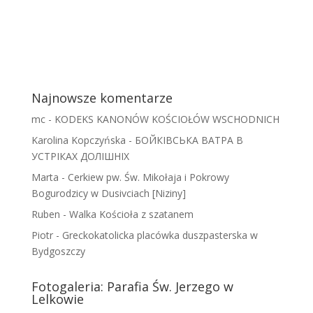
Najnowsze komentarze
mc
-
KODEKS KANONÓW KOŚCIOŁÓW WSCHODNICH
Karolina Kopczyńska
-
БОЙКІВСЬКА ВАТРА В
УСТРІКАХ ДОЛІШНІХ
Marta
-
Cerkiew pw. Św. Mikołaja i Pokrowy
Bogurodzicy w Dusivciach [Niziny]
Ruben
-
Walka Kościoła z szatanem
Piotr
-
Greckokatolicka placówka duszpasterska w
Bydgoszczy
Fotogaleria: Parafia Św. Jerzego w
Lelkowie