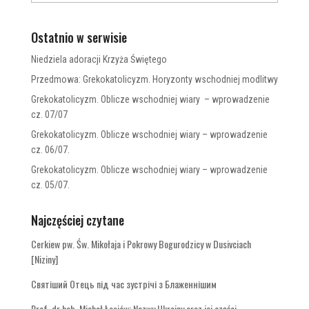
Ostatnio w serwisie
Niedziela adoracji Krzyża Świętego
Przedmowa: Grekokatolicyzm. Horyzonty wschodniej modlitwy
Grekokatolicyzm. Oblicze wschodniej wiary – wprowadzenie
cz. 07/07
Grekokatolicyzm. Oblicze wschodniej wiary – wprowadzenie
cz. 06/07.
Grekokatolicyzm. Oblicze wschodniej wiary – wprowadzenie
cz. 05/07.
Najczęściej czytane
Cerkiew pw. Św. Mikołaja i Pokrowy Bogurodzicy w Dusivciach
[Niziny]
Святіший Отець під час зустрічі з Блаженнішим
Prof. dr hab. Michał Łesiów: Nazwy Ukrainy oraz jej części