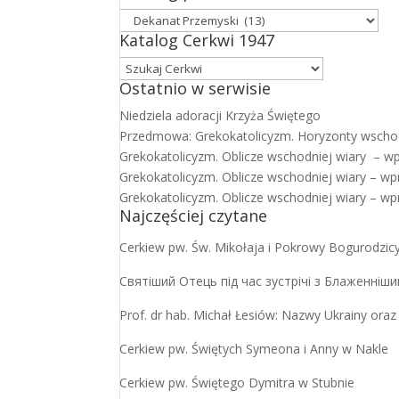
Katalog Cerkwi 1947
Ostatnio w serwisie
Niedziela adoracji Krzyża Świętego
Przedmowa: Grekokatolicyzm. Horyzonty wscho
Grekokatolicyzm. Oblicze wschodniej wiary – w
Grekokatolicyzm. Oblicze wschodniej wiary – wp
Grekokatolicyzm. Oblicze wschodniej wiary – wp
Najczęściej czytane
Cerkiew pw. Św. Mikołaja i Pokrowy Bogurodzicy
Святіший Отець під час зустрічі з Блаженніш
Prof. dr hab. Michał Łesiów: Nazwy Ukrainy oraz 
Cerkiew pw. Świętych Symeona i Anny w Nakle
Cerkiew pw. Świętego Dymitra w Stubnie