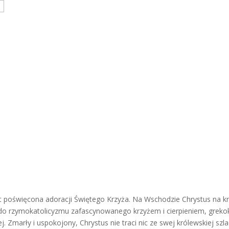
t poświęcona adoracji Świętego Krzyża. Na Wschodzie Chrystus na krz
do rzymokatolicyzmu zafascynowanego krzyżem i cierpieniem, grekok
 Zmarły i uspokojony, Chrystus nie traci nic ze swej królewskiej szl