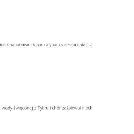
лішніх запрошують взяти участь в черговій
[…]
em wody święconej z Tybru I chór zaśpiewał niech