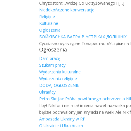
Chryzostom: „Widzę Go ukrzyżowanego i
[…]
Niedokończone konwersacje
Religijne
Kulturalne
Ogłoszenia
БОЙКІВСЬКА ВАТРА В УСТРІКАХ ДОЛІШНІХ
Суспільно-культурне Товариство «Устріки» в 
Ogłoszenia
Dam pracę
Szukam pracy
Wydarzenia kulturalne
Wydarzenia religijne
DODAJ OGŁOSZENIE
Ukraińcy
Petro Skrijka: Próba powtórnego ochrzczenia Ni
I był Nikifor i nie miał imienia nawet nazwiska 
będzie pochwalony Jan Krynicki na wieki Ale Nikifo
Ambasada Ukrainy w RP
O Ukrainie i Ukraińcach