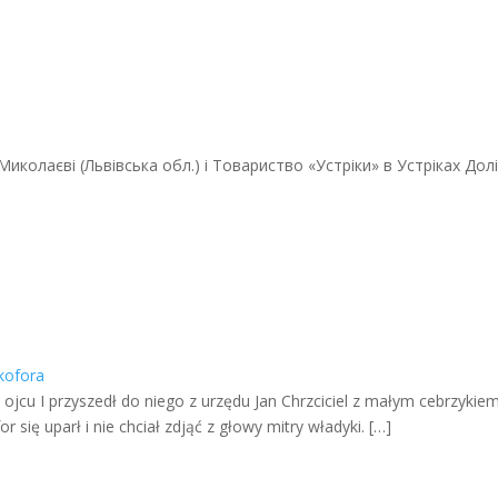
Миколаєві (Львівська обл.) і Товариство «Устріки» в Устріках До
kofora
po ojcu I przyszedł do niego z urzędu Jan Chrzciciel z małym cebrzyki
r się uparł i nie chciał zdjąć z głowy mitry władyki.
[…]