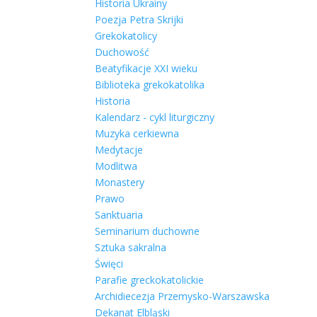
Historia Ukrainy
Poezja Petra Skrijki
Grekokatolicy
Duchowość
Beatyfikacje XXI wieku
Biblioteka grekokatolika
Historia
Kalendarz - cykl liturgiczny
Muzyka cerkiewna
Medytacje
Modlitwa
Monastery
Prawo
Sanktuaria
Seminarium duchowne
Sztuka sakralna
Święci
Parafie greckokatolickie
Archidiecezja Przemysko-Warszawska
Dekanat Elbląski