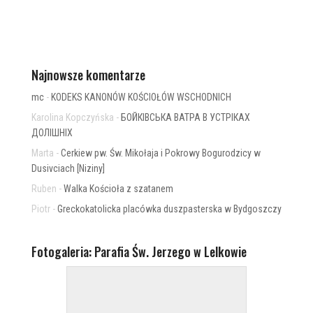
Najnowsze komentarze
mc
-
KODEKS KANONÓW KOŚCIOŁÓW WSCHODNICH
Karolina Kopczyńska
-
БОЙКІВСЬКА ВАТРА В УСТРІКАХ
ДОЛІШНІХ
Marta
-
Cerkiew pw. Św. Mikołaja i Pokrowy Bogurodzicy w
Dusivciach [Niziny]
Ruben
-
Walka Kościoła z szatanem
Piotr
-
Greckokatolicka placówka duszpasterska w Bydgoszczy
Fotogaleria: Parafia Św. Jerzego w Lelkowie