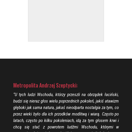
Metropolita Andrzej Szeptycki:
“U tych ludzi Wschodu, którzy przeszli na obrządek łaciński,
budzi się nieraz głos wielu poprzednich pokoleń, jakiś atawizm
głęboki jak sama natura, jakaś nieodparta nostalgia za tym, co
przez wieki było dla ich przodków modlitwą i wiarą. Często po
latach, często po kilku pokoleniach, idą za tym głosem krwi i
chcą się stać z powrotem ludźmi Wschodu, którymi w