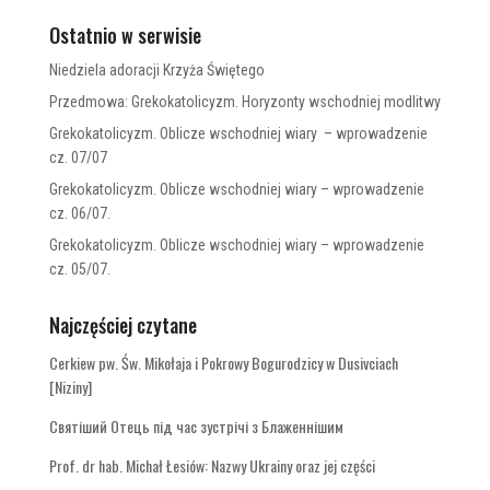
Ostatnio w serwisie
Niedziela adoracji Krzyża Świętego
Przedmowa: Grekokatolicyzm. Horyzonty wschodniej modlitwy
Grekokatolicyzm. Oblicze wschodniej wiary – wprowadzenie
cz. 07/07
Grekokatolicyzm. Oblicze wschodniej wiary – wprowadzenie
cz. 06/07.
Grekokatolicyzm. Oblicze wschodniej wiary – wprowadzenie
cz. 05/07.
Najczęściej czytane
Cerkiew pw. Św. Mikołaja i Pokrowy Bogurodzicy w Dusivciach
[Niziny]
Святіший Отець під час зустрічі з Блаженнішим
Prof. dr hab. Michał Łesiów: Nazwy Ukrainy oraz jej części