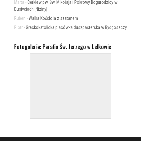
Marta
-
Cerkiew pw. Św. Mikołaja i Pokrowy Bogurodzicy w
Dusivciach [Niziny]
Ruben
-
Walka Kościoła z szatanem
Piotr
-
Greckokatolicka placówka duszpasterska w Bydgoszczy
Fotogaleria: Parafia Św. Jerzego w Lelkowie