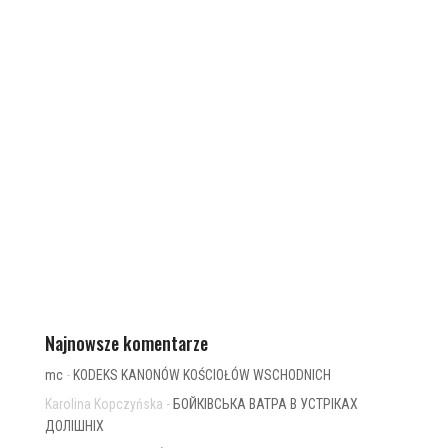
Najnowsze komentarze
mc
-
KODEKS KANONÓW KOŚCIOŁÓW WSCHODNICH
Karolina Kopczyńska
-
БОЙКІВСЬКА ВАТРА В УСТРІКАХ
ДОЛІШНІХ