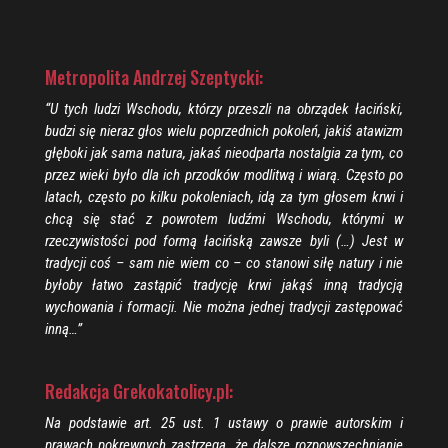
Metropolita Andrzej Szeptycki:
“U tych ludzi Wschodu, którzy przeszli na obrządek łaciński,
budzi się nieraz głos wielu poprzednich pokoleń, jakiś atawizm
głęboki jak sama natura, jakaś nieodparta nostalgia za tym, co
przez wieki było dla ich przodków modlitwą i wiarą. Często po
latach, często po kilku pokoleniach, idą za tym głosem krwi i
chcą się stać z powrotem ludźmi Wschodu, którymi w
rzeczywistości pod formą łacińską zawsze byli (…) Jest w
tradycji coś – sam nie wiem co – co stanowi siłę natury i nie
byłoby łatwo zastąpić tradycję krwi jakąś inną tradycją
wychowania i formacji. Nie można jednej tradycji zastępować
inną…”
Redakcja Grekokatolicy.pl:
Na podstawie art. 25 ust. 1 ustawy o prawie autorskim i
prawach pokrewnych zastrzega, że dalsze rozpowszechnianie