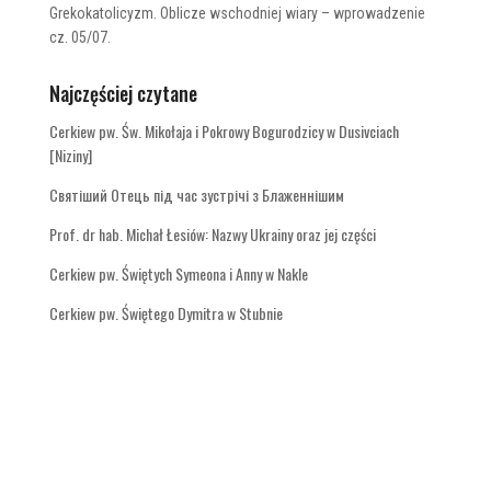
Grekokatolicyzm. Oblicze wschodniej wiary – wprowadzenie
cz. 05/07.
Najczęściej czytane
Cerkiew pw. Św. Mikołaja i Pokrowy Bogurodzicy w Dusivciach
[Niziny]
Святіший Отець під час зустрічі з Блаженнішим
Prof. dr hab. Michał Łesiów: Nazwy Ukrainy oraz jej części
Cerkiew pw. Świętych Symeona i Anny w Nakle
Cerkiew pw. Świętego Dymitra w Stubnie