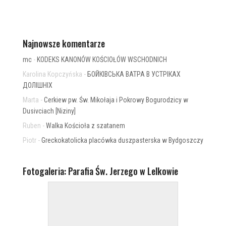
Najnowsze komentarze
mc
-
KODEKS KANONÓW KOŚCIOŁÓW WSCHODNICH
Karolina Kopczyńska
-
БОЙКІВСЬКА ВАТРА В УСТРІКАХ
ДОЛІШНІХ
Marta
-
Cerkiew pw. Św. Mikołaja i Pokrowy Bogurodzicy w
Dusivciach [Niziny]
Ruben
-
Walka Kościoła z szatanem
Piotr
-
Greckokatolicka placówka duszpasterska w Bydgoszczy
Fotogaleria: Parafia Św. Jerzego w Lelkowie