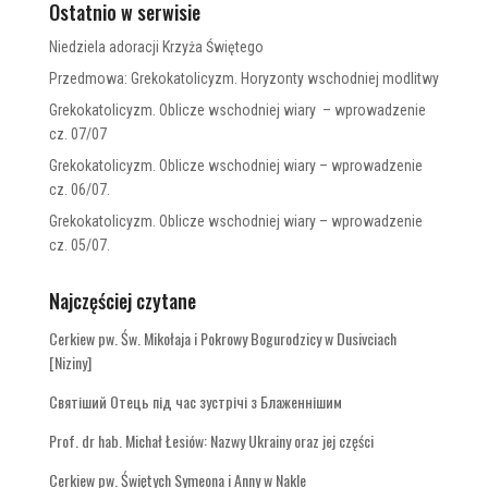
Ostatnio w serwisie
Niedziela adoracji Krzyża Świętego
Przedmowa: Grekokatolicyzm. Horyzonty wschodniej modlitwy
Grekokatolicyzm. Oblicze wschodniej wiary – wprowadzenie
cz. 07/07
Grekokatolicyzm. Oblicze wschodniej wiary – wprowadzenie
cz. 06/07.
Grekokatolicyzm. Oblicze wschodniej wiary – wprowadzenie
cz. 05/07.
Najczęściej czytane
Cerkiew pw. Św. Mikołaja i Pokrowy Bogurodzicy w Dusivciach
[Niziny]
Святіший Отець під час зустрічі з Блаженнішим
Prof. dr hab. Michał Łesiów: Nazwy Ukrainy oraz jej części
Cerkiew pw. Świętych Symeona i Anny w Nakle