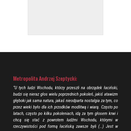
Metropolita Andrzej Szeptycki:
“U tych ludzi Wschodu, którzy przeszli na obrządek łaciński,
budzi się nieraz głos wielu poprzednich pokoleń, jakiś atawizm
głęboki jak sama natura, jakaś nieodparta nostalgia za tym, co
przez wieki było dla ich przodków modlitwą i wiarą. Często po
latach, często po kilku pokoleniach, idą za tym głosem krwi i
chcą się stać z powrotem ludźmi Wschodu, którymi w
rzeczywistości pod formą łacińską zawsze byli (…) Jest w