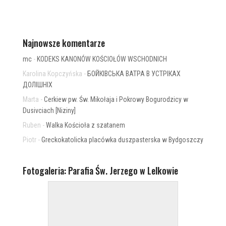
Najnowsze komentarze
mc
-
KODEKS KANONÓW KOŚCIOŁÓW WSCHODNICH
Karolina Kopczyńska
-
БОЙКІВСЬКА ВАТРА В УСТРІКАХ
ДОЛІШНІХ
Marta
-
Cerkiew pw. Św. Mikołaja i Pokrowy Bogurodzicy w
Dusivciach [Niziny]
Ruben
-
Walka Kościoła z szatanem
Piotr
-
Greckokatolicka placówka duszpasterska w Bydgoszczy
Fotogaleria: Parafia Św. Jerzego w Lelkowie