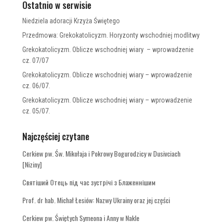
Ostatnio w serwisie
Niedziela adoracji Krzyża Świętego
Przedmowa: Grekokatolicyzm. Horyzonty wschodniej modlitwy
Grekokatolicyzm. Oblicze wschodniej wiary – wprowadzenie
cz. 07/07
Grekokatolicyzm. Oblicze wschodniej wiary – wprowadzenie
cz. 06/07.
Grekokatolicyzm. Oblicze wschodniej wiary – wprowadzenie
cz. 05/07.
Najczęściej czytane
Cerkiew pw. Św. Mikołaja i Pokrowy Bogurodzicy w Dusivciach
[Niziny]
Святіший Отець під час зустрічі з Блаженнішим
Prof. dr hab. Michał Łesiów: Nazwy Ukrainy oraz jej części
Cerkiew pw. Świętych Symeona i Anny w Nakle