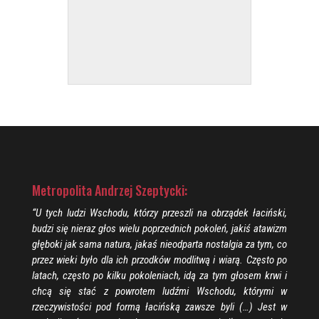
Metropolita Andrzej Szeptycki:
“U tych ludzi Wschodu, którzy przeszli na obrządek łaciński,
budzi się nieraz głos wielu poprzednich pokoleń, jakiś atawizm
głęboki jak sama natura, jakaś nieodparta nostalgia za tym, co
przez wieki było dla ich przodków modlitwą i wiarą. Często po
latach, często po kilku pokoleniach, idą za tym głosem krwi i
chcą się stać z powrotem ludźmi Wschodu, którymi w
rzeczywistości pod formą łacińską zawsze byli (…) Jest w