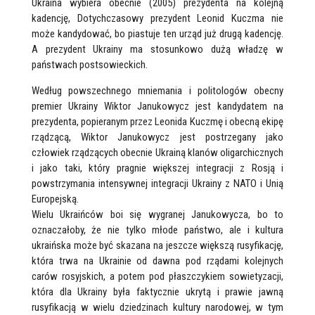
Ukraina wybiera obecnie (2005) prezydenta na kolejną
kadencję, Dotychczasowy prezydent Leonid Kuczma nie
może kandydować, bo piastuje ten urząd już drugą kadencję.
A prezydent Ukrainy ma stosunkowo dużą władzę w
państwach postsowieckich.
Według powszechnego mniemania i politologów obecny
premier Ukrainy Wiktor Janukowycz jest kandydatem na
prezydenta, popieranym przez Leonida Kuczmę i obecną ekipę
rządzącą, Wiktor Janukowycz jest postrzegany jako
człowiek rządzących obecnie Ukrainą klanów oligarchicznych
i jako taki, który pragnie większej integracji z Rosją i
powstrzymania intensywnej integracji Ukrainy z NATO i Unią
Europejską.
Wielu Ukraińców boi się wygranej Janukowycza, bo to
oznaczałoby, że nie tylko młode państwo, ale i kultura
ukraińska może być skazana na jeszcze większą rusyfikację,
która trwa na Ukrainie od dawna pod rządami kolejnych
carów rosyjskich, a potem pod płaszczykiem sowietyzacji,
która dla Ukrainy była faktycznie ukrytą i prawie jawną
rusyfikacją w wielu dziedzinach kultury narodowej, w tym