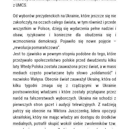
z UMCS.
Od wyborów prezydenckich na Ukrainie, które jeszcze się nie
zakończyły, na oczach całego świata, w tym również i przede
wszystkim w Polsce, dzieją się wydarzenia pełne nadziei i
obaw, ryzykowne i konieczne dla obudzenia się i
wzmocnienia demokracji. Pojawiło się nowe pojęcie –
„rewolucja pomarańczowa”.
Jest to zjawisko w pewnym stopniu podobne do tego, które
przeżywało społeczeństwo polskie przed dwudziestu kilku
laty. Wtedy Polska została zauważona przez świat, a w mass
mediach często powtarzane było słowo „solidarność” i
nazwisko Wałęsa. Obecnie świat zauważył Ukrainę, która od
kilku tygodni zmaga się z rządzącymi w Ukrainie
postsowieckiej władzami i które zostały przyłapane przez
naród na fałszerstwach wyborczych. Ukraina nie schodzi z
pierwszych stron gazet i audycji telewizyjnych. Z nadzieją
patrzy się obecnie na Wiktora Juszczenkę, lidera opozycji
ukraińskiej, który nie mając władzy ani dostępu do środków
medialnych, potrafił skupić wokół siebie zwolenników tzw.