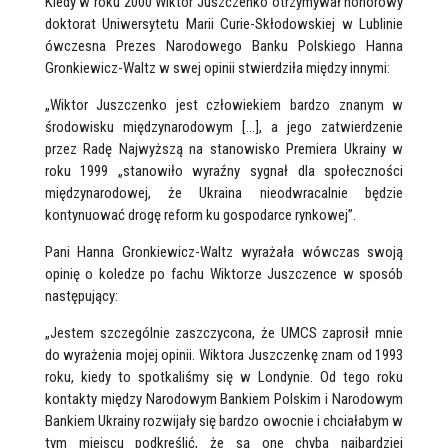
Kiedy w roku 2000 Wiktor Juszczenko otrzymywał honorowy
doktorat Uniwersytetu Marii Curie-Skłodowskiej w Lublinie
ówczesna Prezes Narodowego Banku Polskiego Hanna
Gronkiewicz-Waltz w swej opinii stwierdziła między innymi:
„Wiktor Juszczenko jest człowiekiem bardzo znanym w
środowisku międzynarodowym […], a jego zatwierdzenie
przez Radę Najwyższą na stanowisko Premiera Ukrainy w
roku 1999 „stanowiło wyraźny sygnał dla społeczności
międzynarodowej, że Ukraina nieodwracalnie będzie
kontynuować drogę reform ku gospodarce rynkowej”.
Pani Hanna Gronkiewicz-Waltz wyrażała wówczas swoją
opinię o koledze po fachu Wiktorze Juszczence w sposób
następujący:
„Jestem szczególnie zaszczycona, że UMCS zaprosił mnie
do wyrażenia mojej opinii. Wiktora Juszczenkę znam od 1993
roku, kiedy to spotkaliśmy się w Londynie. Od tego roku
kontakty między Narodowym Bankiem Polskim i Narodowym
Bankiem Ukrainy rozwijały się bardzo owocnie i chciałabym w
tym miejscu podkreślić, że są one chyba najbardziej