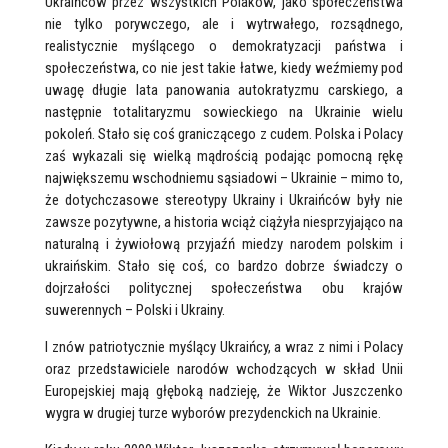
Ukraińców przez wszystkich Polaków, jako społeczeństwa
nie tylko porywczego, ale i wytrwałego, rozsądnego,
realistycznie myślącego o demokratyzacji państwa i
społeczeństwa, co nie jest takie łatwe, kiedy weźmiemy pod
uwagę długie lata panowania autokratyzmu carskiego, a
następnie totalitaryzmu sowieckiego na Ukrainie wielu
pokoleń. Stało się coś graniczącego z cudem. Polska i Polacy
zaś wykazali się wielką mądrością podając pomocną rękę
największemu wschodniemu sąsiadowi – Ukrainie – mimo to,
że dotychczasowe stereotypy Ukrainy i Ukraińców były nie
zawsze pozytywne, a historia wciąż ciążyła niesprzyjająco na
naturalną i żywiołową przyjaźń miedzy narodem polskim i
ukraińskim. Stało się coś, co bardzo dobrze świadczy o
dojrzałości politycznej społeczeństwa obu krajów
suwerennych – Polski i Ukrainy.
I znów patriotycznie myślący Ukraińcy, a wraz z nimi i Polacy
oraz przedstawiciele narodów wchodzących w skład Unii
Europejskiej mają głęboką nadzieję, że Wiktor Juszczenko
wygra w drugiej turze wyborów prezydenckich na Ukrainie.