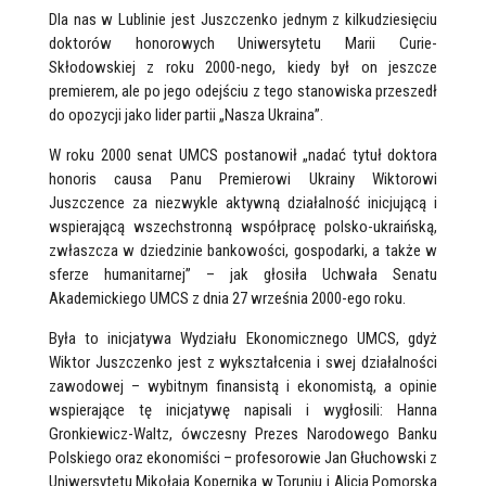
Dla nas w Lublinie jest Juszczenko jednym z kilkudziesięciu
doktorów honorowych Uniwersytetu Marii Curie-
Skłodowskiej z roku 2000-nego, kiedy był on jeszcze
premierem, ale po jego odejściu z tego stanowiska przeszedł
do opozycji jako lider partii „Nasza Ukraina”.
W roku 2000 senat UMCS postanowił „nadać tytuł doktora
honoris causa Panu Premierowi Ukrainy Wiktorowi
Juszczence za niezwykle aktywną działalność inicjującą i
wspierającą wszechstronną współpracę polsko-ukraińską,
zwłaszcza w dziedzinie bankowości, gospodarki, a także w
sferze humanitarnej” – jak głosiła Uchwała Senatu
Akademickiego UMCS z dnia 27 września 2000-ego roku.
Była to inicjatywa Wydziału Ekonomicznego UMCS, gdyż
Wiktor Juszczenko jest z wykształcenia i swej działalności
zawodowej – wybitnym finansistą i ekonomistą, a opinie
wspierające tę inicjatywę napisali i wygłosili: Hanna
Gronkiewicz-Waltz, ówczesny Prezes Narodowego Banku
Polskiego oraz ekonomiści – profesorowie Jan Głuchowski z
Uniwersytetu Mikołaja Kopernika w Toruniu i Alicja Pomorska