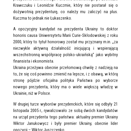
Krawczuku i Leonidzie Kuczmie, który nie postarał się o
dożywotnią prezydenturę, co należy mu zaliczyć na plus.
Kuczma to jednak nie Łukaszenko.
A opozycyjny kandydat na prezydenta Ukrainy to doktor
honoris causa Uniwersytetu Marii Curie-Skłodowskiej z roku
2000, który to tytuł honorowy został mu przyznany m.in. „za
niezwykle aktywną działalność inicjującą i wspierającą
wszechstronną współpracę polsko-ukraińską” jako wybitny
finansista i ekonomista.
Ukraina przeżywa obecnie przełomową chwilę z nadzieją na
to, że się coś powinno zmienić na lepsze, i z obawą, w którą
stronę pójdzie oficjalna polityka Państwa po wyborze
nowego prezydenta, który ma o wiele większą władzę w
Ukrainie, niż w Polsce.
W drugiej turze wyborów prezydenckich, które się odbyły 21
listopada 2005 r., rywalizowało ze sobą dwóch kandydatów
na urząd prezydenta tego państwa: aktualny premier Ukrainy
Wiktor Janukowycz i były premier Ukrainy, obecnie lider
opozycji – Wiktor Juszczenko.