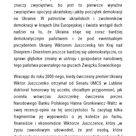
znaczy zwycięstwo, bo jest to pierwsze wyraźne
zwycięstwo opozycji ukraińskiej i jakby początek demokracji
na Ukrainie. W patriotów ukraińskich i zwolenników
demokracji w krajach Unii Europejskiej i świata wstąpił duch
nadziei na to, że Ukraina staje się coraz bardziej
demokratycznym państwem i że pod ewentualnym
prezydentem Ukrainy Wiktorem Juszczenką ten Kraj nad
Dnieprem i Dniestrem jeszcze bardziej się udemokratyczni, co
sprawi głębokie zmiany w ustroju i gospodarce narodowej
tego państwa powstałego na gruzach Związku Sowieckiego.
Wracając do roku 2000-nego, kiedy ówczesny premier Ukrainy
Wiktor Juszczenko otrzymał od Senatu UMCS w Lublinie
doktorat honorowy tej uczelni, chciałbym przypomnieć, jak
oceniła wówczas Juszczenkę ówczesna prezes
Narodowego Banku Polskiego Hanna Gronkiewicz-Waltz w
swej recenzji-opinii na tej uroczystości. Tu zacytuję kilka
fragmentów jej wypowiedzi o jej koledze po fachu,
finansiście i ekonomiście Wiktorze Juszczence, który „w
życiu zawodowym udowodnił, że jest osobą, która