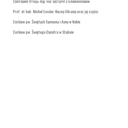
Святіший Отець під час зустрічі з Блаженнішим
Prof. dr hab. Michał Łesiów: Nazwy Ukrainy oraz jej części
Cerkiew pw. Świętych Symeona i Anny w Nakle
Cerkiew pw. Świętego Dymitra w Stubnie