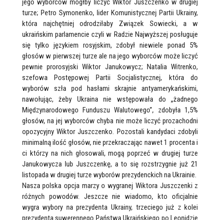
jego wyborców mógłby liczyć Wiktor Juszczenko w drugiej
turze; Petro Symonenko, lider Komunistycznej Partii Ukrainy,
która najchętniej odrodziłaby Związek Sowiecki, a w
ukraińskim parlamencie czyli w Radzie Najwyższej posługuje
się tylko językiem rosyjskim, zdobył niewiele ponad 5%
głosów w pierwszej turze ale na jego wyborców może liczyć
pewnie prorosyjski Wiktor Janukowycz; Natalia Witrenko,
szefowa Postępowej Partii Socjalistycznej, która do
wyborów szła pod hasłami skrajnie antyamerykańskimi,
nawołując, żeby Ukraina nie wstępowała do „żadnego
Międzynarodowego Funduszu Walutowego”, zdobyła 1,5%
głosów, na jej wyborców chyba nie może liczyć prozachodni
opozycyjny Wiktor Juszczenko. Pozostali kandydaci zdobyli
minimalną ilość głosów, nie przekraczając nawet 1 procenta i
ci którzy na nich głosowali, mogą poprzeć w drugiej turze
Janukowycza lub Juszczenkę, a to się rozstrzygnie już 21
listopada w drugiej turze wyborów prezydenckich na Ukrainie.
Nasza polska opcja marzy o wygranej Wiktora Juszczenki z
różnych powodów. Jeszcze nie wiadomo, kto oficjalnie
wygra wybory na prezydenta Ukrainy, trzeciego już z kolei
prezydenta suwerennego Państwa Ukraińskiego po Leonidzie