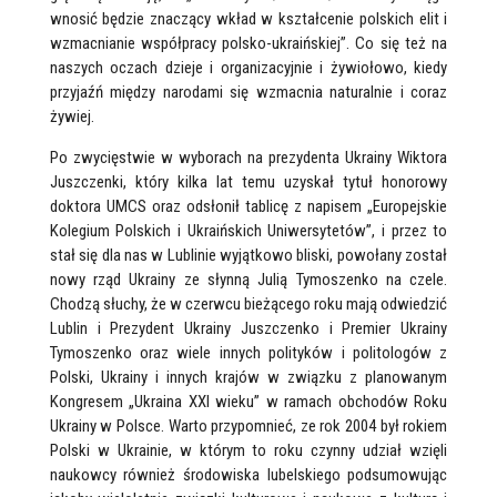
wnosić będzie znaczący wkład w kształcenie polskich elit i
wzmacnianie współpracy polsko-ukraińskiej”. Co się też na
naszych oczach dzieje i organizacyjnie i żywiołowo, kiedy
przyjaźń między narodami się wzmacnia naturalnie i coraz
żywiej.
Po zwycięstwie w wyborach na prezydenta Ukrainy Wiktora
Juszczenki, który kilka lat temu uzyskał tytuł honorowy
doktora UMCS oraz odsłonił tablicę z napisem „Europejskie
Kolegium Polskich i Ukraińskich Uniwersytetów”, i przez to
stał się dla nas w Lublinie wyjątkowo bliski, powołany został
nowy rząd Ukrainy ze słynną Julią Tymoszenko na czele.
Chodzą słuchy, że w czerwcu bieżącego roku mają odwiedzić
Lublin i Prezydent Ukrainy Juszczenko i Premier Ukrainy
Tymoszenko oraz wiele innych polityków i politologów z
Polski, Ukrainy i innych krajów w związku z planowanym
Kongresem „Ukraina XXI wieku” w ramach obchodów Roku
Ukrainy w Polsce. Warto przypomnieć, ze rok 2004 był rokiem
Polski w Ukrainie, w którym to roku czynny udział wzięli
naukowcy również środowiska lubelskiego podsumowując