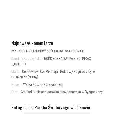
Najnowsze komentarze
mc
-
KODEKS KANONÓW KOŚCIOŁÓW WSCHODNICH
Karolina Kopczyńska
-
БОЙКІВСЬКА ВАТРА В УСТРІКАХ
ДОЛІШНІХ
Marta
-
Cerkiew pw. Św. Mikołaja i Pokrowy Bogurodzicy w
Dusivciach [Niziny]
Ruben
-
Walka Kościoła z szatanem
Piotr
-
Greckokatolicka placówka duszpasterska w Bydgoszczy
Fotogaleria: Parafia Św. Jerzego w Lelkowie