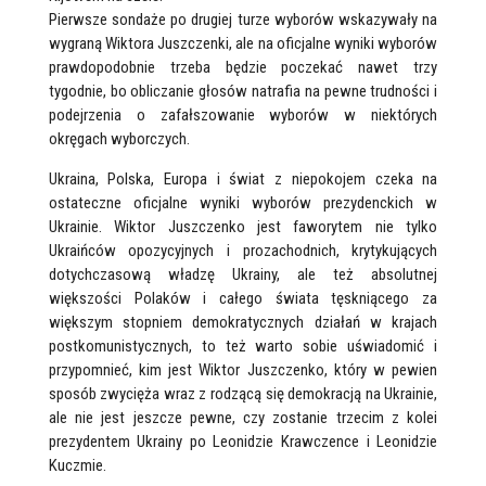
Pierwsze sondaże po drugiej turze wyborów wskazywały na
wygraną Wiktora Juszczenki, ale na oficjalne wyniki wyborów
prawdopodobnie trzeba będzie poczekać nawet trzy
tygodnie, bo obliczanie głosów natrafia na pewne trudności i
podejrzenia o zafałszowanie wyborów w niektórych
okręgach wyborczych.
Ukraina, Polska, Europa i świat z niepokojem czeka na
ostateczne oficjalne wyniki wyborów prezydenckich w
Ukrainie. Wiktor Juszczenko jest faworytem nie tylko
Ukraińców opozycyjnych i prozachodnich, krytykujących
dotychczasową władzę Ukrainy, ale też absolutnej
większości Polaków i całego świata tęskniącego za
większym stopniem demokratycznych działań w krajach
postkomunistycznych, to też warto sobie uświadomić i
przypomnieć, kim jest Wiktor Juszczenko, który w pewien
sposób zwycięża wraz z rodzącą się demokracją na Ukrainie,
ale nie jest jeszcze pewne, czy zostanie trzecim z kolei
prezydentem Ukrainy po Leonidzie Krawczence i Leonidzie
Kuczmie.