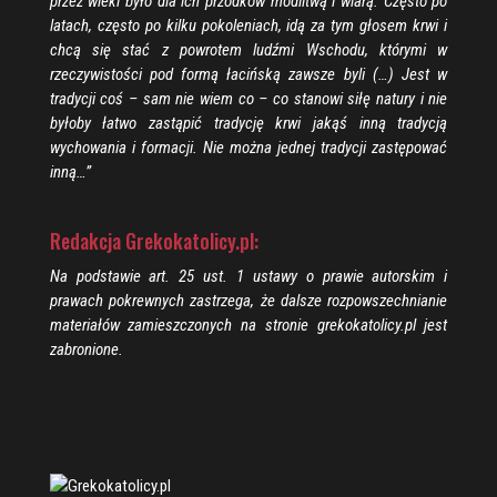
przez wieki było dla ich przodków modlitwą i wiarą. Często po
latach, często po kilku pokoleniach, idą za tym głosem krwi i
chcą się stać z powrotem ludźmi Wschodu, którymi w
rzeczywistości pod formą łacińską zawsze byli (…) Jest w
tradycji coś – sam nie wiem co – co stanowi siłę natury i nie
byłoby łatwo zastąpić tradycję krwi jakąś inną tradycją
wychowania i formacji. Nie można jednej tradycji zastępować
inną…”
Redakcja Grekokatolicy.pl:
Na podstawie art. 25 ust. 1 ustawy o prawie autorskim i
prawach pokrewnych zastrzega, że dalsze rozpowszechnianie
materiałów zamieszczonych na stronie grekokatolicy.pl jest
zabronione.