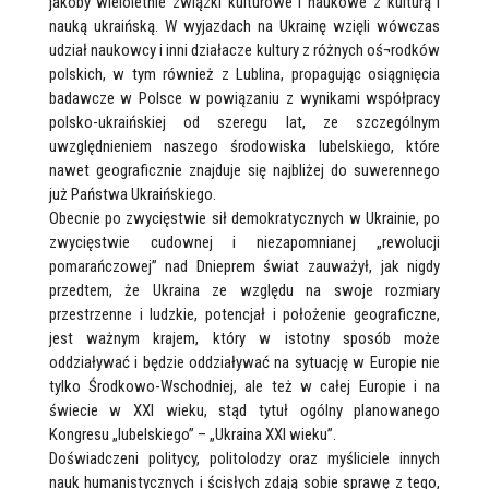
jakoby wieloletnie związki kulturowe i naukowe z kulturą i
nauką ukraińską. W wyjazdach na Ukrainę wzięli wówczas
udział naukowcy i inni działacze kultury z różnych oś¬rodków
polskich, w tym również z Lublina, propagując osiągnięcia
badawcze w Polsce w powiązaniu z wynikami współpracy
polsko-ukraińskiej od szeregu lat, ze szczególnym
uwzględnieniem naszego środowiska lubelskiego, które
nawet geograficznie znajduje się najbliżej do suwerennego
już Państwa Ukraińskiego.
Obecnie po zwycięstwie sił demokratycznych w Ukrainie, po
zwycięstwie cudownej i niezapomnianej „rewolucji
pomarańczowej” nad Dnieprem świat zauważył, jak nigdy
przedtem, że Ukraina ze względu na swoje rozmiary
przestrzenne i ludzkie, potencjał i położenie geograficzne,
jest ważnym krajem, który w istotny sposób może
oddziaływać i będzie oddziaływać na sytuację w Europie nie
tylko Środkowo-Wschodniej, ale też w całej Europie i na
świecie w XXI wieku, stąd tytuł ogólny planowanego
Kongresu „lubelskiego” – „Ukraina XXI wieku”.
Doświadczeni politycy, politolodzy oraz myśliciele innych
nauk humanistycznych i ścisłych zdają sobie sprawę z tego,