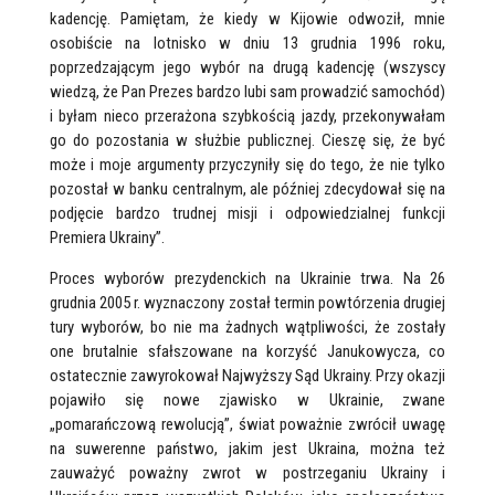
kadencję. Pamiętam, że kiedy w Kijowie odwoził, mnie
osobiście na lotnisko w dniu 13 grudnia 1996 roku,
poprzedzającym jego wybór na drugą kadencję (wszyscy
wiedzą, że Pan Prezes bardzo lubi sam prowadzić samochód)
i byłam nieco przerażona szybkością jazdy, przekonywałam
go do pozostania w służbie publicznej. Cieszę się, że być
może i moje argumenty przyczyniły się do tego, że nie tylko
pozostał w banku centralnym, ale później zdecydował się na
podjęcie bardzo trudnej misji i odpowiedzialnej funkcji
Premiera Ukrainy”.
Proces wyborów prezydenckich na Ukrainie trwa. Na 26
grudnia 2005 r. wyznaczony został termin powtórzenia drugiej
tury wyborów, bo nie ma żadnych wątpliwości, że zostały
one brutalnie sfałszowane na korzyść Janukowycza, co
ostatecznie zawyrokował Najwyższy Sąd Ukrainy. Przy okazji
pojawiło się nowe zjawisko w Ukrainie, zwane
„pomarańczową rewolucją”, świat poważnie zwrócił uwagę
na suwerenne państwo, jakim jest Ukraina, można też
zauważyć poważny zwrot w postrzeganiu Ukrainy i