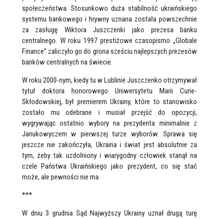
społeczeństwa. Stosunkowo duża stabilność ukraińskiego
systemu bankowego i hrywny uznana została powszechnie
za zasługę Wiktora Juszczenki jako prezesa banku
centralnego. W roku 1997 prestiżowe czasopismo „Globale
Finance” zaliczyło go do grona sześciu najlepszych prezesów
banków centralnych na świecie.
W roku 2000-nym, kiedy tu w Lublinie Juszczenko otrzymywał
tytuł doktora honorowego Uniwersytetu Marii Curie-
Skłodowskiej, był premierem Ukrainy, które to stanowisko
zostało mu odebrane i musiał przejść do opozycji,
wygrywając ostatnio wybory na prezydenta minimalnie z
Janukowyczem w pierwszej turze wyborów. Sprawa się
jeszcze nie zakończyła, Ukraina i świat jest absolutnie za
tym, żeby tak uzdolniony i wiarygodny człowiek stanął na
czele Państwa Ukraińskiego jako prezydent, co się stać
może, ale pewności nie ma.
***
W dniu 3 grudnia Sąd Najwyższy Ukrainy uznał drugą turę