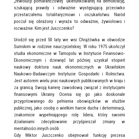
„rewolucji pomarańczowej” ukierunkowanej na demokrację,
szukającą prawdy i odważnie występującą przeciwko
przestarzałemu totalitaryzmowi i oszukaństwu. Naród
poczuł się obrażony i wyraża to odważnie, żywiołowo i
rozważnie. Kim jest Juszczenko?
Urodził się przed 50 laty we wsi Chrążówka w obwodzie
Sumskim w rodzinie nauczycielskiej. W roku 1975 ukończył
studia ekonomiczne w Tarnopolu w Instytucie Finansowo-
Ekonomicznym i dziewięć lat później uzyskał stopień
naukowy doktora nauk ekonomicznych w Ukraińskim
Naukowo-Badawczym Instytucie Gospodarki i Rolnictwa.
Jest autorem wielu prac naukowych publikowanych w kraju i
za granicą. Swoją karierę zawodową związał z instytucjami
finansowymi Ukrainy. Ocenia się go jako doskonale
przygotowanego do pełnienia obowiązków w służbie
publicznej, jako osobę o wielkim harcie ducha i determinacji,
znakomicie wypełniającego rolę lidera, który swoimi
działaniami zdecydowanie przyśpieszał zmiany w
mentalności innych osób.
Gdy Wiktor Juszczenko obejmował funkcję prezesa