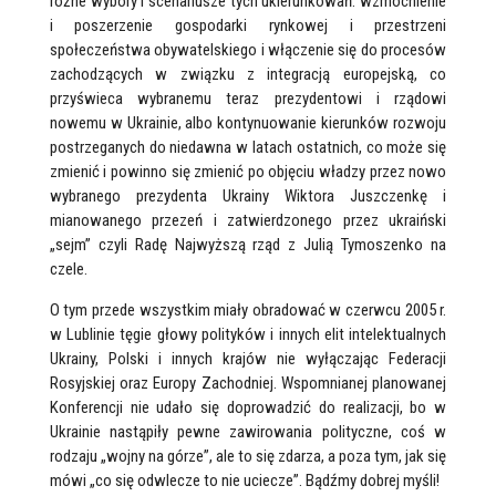
różne wybory i scenariusze tych ukierunkowań: wzmocnienie
i poszerzenie gospodarki rynkowej i przestrzeni
społeczeństwa obywatelskiego i włączenie się do procesów
zachodzących w związku z integracją europejską, co
przyświeca wybranemu teraz prezydentowi i rządowi
nowemu w Ukrainie, albo kontynuowanie kierunków rozwoju
postrzeganych do niedawna w latach ostatnich, co może się
zmienić i powinno się zmienić po objęciu władzy przez nowo
wybranego prezydenta Ukrainy Wiktora Juszczenkę i
mianowanego przezeń i zatwierdzonego przez ukraiński
„sejm” czyli Radę Najwyższą rząd z Julią Tymoszenko na
czele.
O tym przede wszystkim miały obradować w czerwcu 2005 r.
w Lublinie tęgie głowy polityków i innych elit intelektualnych
Ukrainy, Polski i innych krajów nie wyłączając Federacji
Rosyjskiej oraz Europy Zachodniej. Wspomnianej planowanej
Konferencji nie udało się doprowadzić do realizacji, bo w
Ukrainie nastąpiły pewne zawirowania polityczne, coś w
rodzaju „wojny na górze”, ale to się zdarza, a poza tym, jak się
mówi „co się odwlecze to nie uciecze”. Bądźmy dobrej myśli!