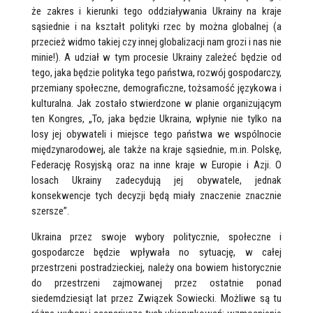
że zakres i kierunki tego oddziaływania Ukrainy na kraje
sąsiednie i na kształt polityki rzec by można globalnej (a
przecież widmo takiej czy innej globalizacji nam grozi i nas nie
minie!). A udział w tym procesie Ukrainy zależeć będzie od
tego, jaka będzie polityka tego państwa, rozwój gospodarczy,
przemiany społeczne, demograficzne, tożsamość językowa i
kulturalna. Jak zostało stwierdzone w planie organizującym
ten Kongres, „To, jaka będzie Ukraina, wpłynie nie tylko na
losy jej obywateli i miejsce tego państwa we wspólnocie
międzynarodowej, ale także na kraje sąsiednie, m.in. Polskę,
Federację Rosyjską oraz na inne kraje w Europie i Azji. O
losach Ukrainy zadecydują jej obywatele, jednak
konsekwencje tych decyzji będą miały znaczenie znacznie
szersze”.
Ukraina przez swoje wybory politycznie, społeczne i
gospodarcze będzie wpływała no sytuację, w całej
przestrzeni postradzieckiej, należy ona bowiem historycznie
do przestrzeni zajmowanej przez ostatnie ponad
siedemdziesiąt lat przez Związek Sowiecki. Możliwe są tu