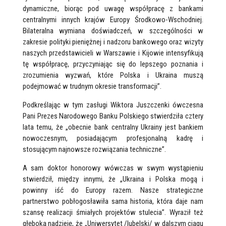
dynamiczne, biorąc pod uwagę współpracę z bankami
centralnymi innych krajów Europy Środkowo-Wschodniej.
Bilateralna wymiana doświadczeń, w szczególności w
zakresie polityki pieniężnej i nadzoru bankowego oraz wizyty
naszych przedstawicieli w Warszawie i Kijowie intensyfikują
tę współpracę, przyczyniając się do lepszego poznania i
zrozumienia wyzwań, które Polska i Ukraina muszą
podejmować w trudnym okresie transformacji”.
Podkreślając w tym zasługi Wiktora Juszczenki ówczesna
Pani Prezes Narodowego Banku Polskiego stwierdziła cztery
lata temu, że „obecnie bank centralny Ukrainy jest bankiem
nowoczesnym, posiadającym profesjonalną kadrę i
stosującym najnowsze rozwiązania techniczne”.
A sam doktor honorowy wówczas w swym wystąpieniu
stwierdził, między innymi, że „Ukraina i Polska mogą i
powinny iść do Europy razem. Nasze strategiczne
partnerstwo pobłogosławiła sama historia, która daje nam
szansę realizacji śmiałych projektów stulecia”. Wyraził też
głęboką nadzieję, że „Uniwersytet /lubelski/ w dalszym ciągu