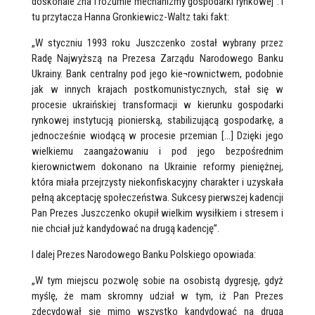
doskonale zna i rozumie mechanizmy gospodarki rynkowej”. I
tu przytacza Hanna Gronkiewicz-Waltz taki fakt:
„W styczniu 1993 roku Juszczenko został wybrany przez
Radę Najwyższą na Prezesa Zarządu Narodowego Banku
Ukrainy. Bank centralny pod jego kie¬rownictwem, podobnie
jak w innych krajach postkomunistycznych, stał się w
procesie ukraińskiej transformacji w kierunku gospodarki
rynkowej instytucją pionierską, stabilizującą gospodarkę, a
jednocześnie wiodącą w procesie przemian […] Dzięki jego
wielkiemu zaangażowaniu i pod jego bezpośrednim
kierownictwem dokonano na Ukrainie reformy pieniężnej,
która miała przejrzysty niekonfiskacyjny charakter i uzyskała
pełną akceptację społeczeństwa. Sukcesy pierwszej kadencji
Pan Prezes Juszczenko okupił wielkim wysiłkiem i stresem i
nie chciał już kandydować na drugą kadencję”.
I dalej Prezes Narodowego Banku Polskiego opowiada:
„W tym miejscu pozwolę sobie na osobistą dygresję, gdyż
myślę, że mam skromny udział w tym, iż Pan Prezes
zdecydował się mimo wszystko kandydować na drugą