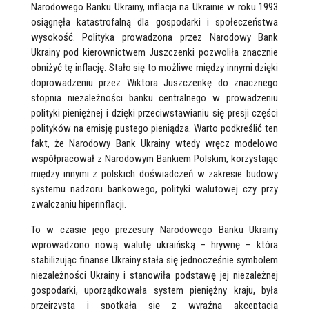
Narodowego Banku Ukrainy, inflacja na Ukrainie w roku 1993
osiągnęła katastrofalną dla gospodarki i społeczeństwa
wysokość. Polityka prowadzona przez Narodowy Bank
Ukrainy pod kierownictwem Juszczenki pozwoliła znacznie
obniżyć tę inflację. Stało się to możliwe między innymi dzięki
doprowadzeniu przez Wiktora Juszczenkę do znacznego
stopnia niezależności banku centralnego w prowadzeniu
polityki pieniężnej i dzięki przeciwstawianiu się presji części
polityków na emisję pustego pieniądza. Warto podkreślić ten
fakt, że Narodowy Bank Ukrainy wtedy wręcz modelowo
współpracował z Narodowym Bankiem Polskim, korzystając
między innymi z polskich doświadczeń w zakresie budowy
systemu nadzoru bankowego, polityki walutowej czy przy
zwalczaniu hiperinflacji.
To w czasie jego prezesury Narodowego Banku Ukrainy
wprowadzono nową walutę ukraińską – hrywnę – która
stabilizując finanse Ukrainy stała się jednocześnie symbolem
niezależności Ukrainy i stanowiła podstawę jej niezależnej
gospodarki, uporządkowała system pieniężny kraju, była
przejrzysta i spotkała się z wyraźną akceptacją