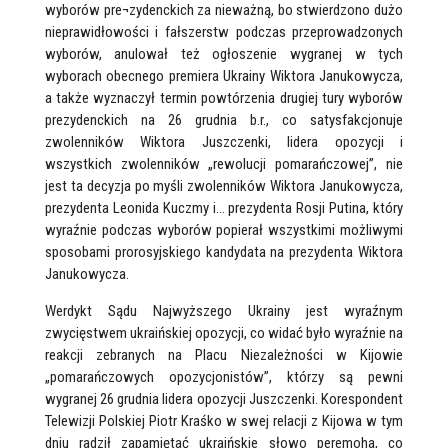
wyborów pre¬zydenckich za nieważną, bo stwierdzono dużo
nieprawidłowości i fałszerstw podczas przeprowadzonych
wyborów, anulował też ogłoszenie wygranej w tych
wyborach obecnego premiera Ukrainy Wiktora Janukowycza,
a także wyznaczył termin powtórzenia drugiej tury wyborów
prezydenckich na 26 grudnia b.r., co satysfakcjonuje
zwolenników Wiktora Juszczenki, lidera opozycji i
wszystkich zwolenników „rewolucji pomarańczowej”, nie
jest ta decyzja po myśli zwolenników Wiktora Janukowycza,
prezydenta Leonida Kuczmy i… prezydenta Rosji Putina, który
wyraźnie podczas wyborów popierał wszystkimi możliwymi
sposobami prorosyjskiego kandydata na prezydenta Wiktora
Janukowycza.
Werdykt Sądu Najwyższego Ukrainy jest wyraźnym
zwycięstwem ukraińskiej opozycji, co widać było wyraźnie na
reakcji zebranych na Placu Niezależności w Kijowie
„pomarańczowych opozycjonistów”, którzy są pewni
wygranej 26 grudnia lidera opozycji Juszczenki. Korespondent
Telewizji Polskiej Piotr Kraśko w swej relacji z Kijowa w tym
dniu radził zapamiętać ukraińskie słowo peremoha, co