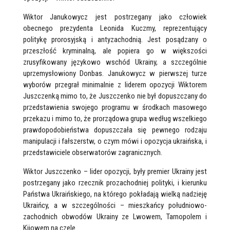
Wiktor Janukowycz jest postrzegany jako człowiek
obecnego prezydenta Leonida Kuczmy, reprezentujący
politykę prorosyjską i antyzachodnią. Jest posądzany o
przeszłość kryminalną, ale popiera go w większości
zrusyfikowany językowo wschód Ukrainy, a szczególnie
uprzemysłowiony Donbas. Janukowycz w pierwszej turze
wyborów przegrał minimalnie z liderem opozycji Wiktorem
Juszczenką mimo to, że Juszczenko nie był dopuszczany do
przedstawienia swojego programu w środkach masowego
przekazu i mimo to, że prorządowa grupa według wszelkiego
prawdopodobieństwa dopuszczała się pewnego rodzaju
manipulacji i fałszerstw, o czym mówi i opozycja ukraińska, i
przedstawiciele obserwatorów zagranicznych.
Wiktor Juszczenko – lider opozycji, były premier Ukrainy jest
postrzegany jako rzecznik prozachodniej polityki, i kierunku
Państwa Ukraińskiego, na którego pokładają wielką nadzieję
Ukraińcy, a w szczególności – mieszkańcy południowo-
zachodnich obwodów Ukrainy ze Lwowem, Tarnopolem i
Kijowem na czele.