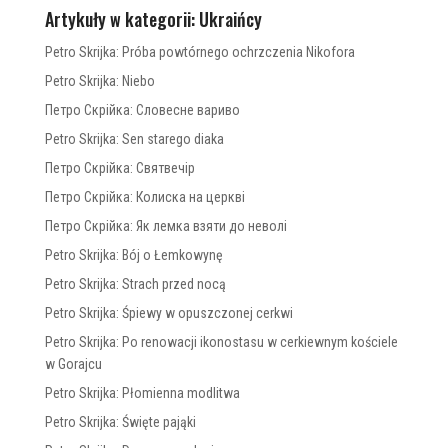
Artykuły w kategorii: Ukraińcy
Petro Skrijka: Próba powtórnego ochrzczenia Nikofora
Petro Skrijka: Niebo
Петро Скрійка: Словесне вариво
Petro Skrijka: Sen starego diaka
Петро Скрійка: Святвечір
Петро Скрійка: Колиска на церкві
Петро Скрійка: Як лемка взяти до неволі
Petro Skrijka: Bój o Łemkowynę
Petro Skrijka: Strach przed nocą
Petro Skrijka: Śpiewy w opuszczonej cerkwi
Petro Skrijka: Po renowacji ikonostasu w cerkiewnym kościele
w Gorajcu
Petro Skrijka: Płomienna modlitwa
Petro Skrijka: Święte pająki