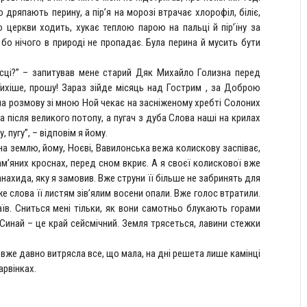
 дряпають перину, а пір’я на морозі втрачає хлорофіл, біліє,
 церкви ходить, хукає теплою парою на пальці й пір’їну за
 бо нічого в природі не пропадає. Була перина й мусить бути
исці?” – запитував мене старий Дяк Михайло Голизна перед
Тихіше, прошу! Зараз зійде місяць над Гострим , за Доброю
а розмову зі мною Ной чекає на засніженому хребті Солоних
а після великого потопу, а пугач з дуба Слова наші на крилах
, пугу”, – відповім я йому.
а землю, йому, Ноєві, Вавилонська вежа колискову заспіває,
ам’яних кроснах, перед сном вкриє. А я своєї колискової вже
анахида, яку я замовив. Вже струни її більше не забринять для
е слова її листям зів’ялим восени опали. Вже голос втратили.
їв. Сниться мені тільки, як вони самотньо блукають горами
Синай – це край сейсмічний. Земля трясеться, лавини стежки
, вже давно витрясла все, що мала, на дні решета лише камінці
арвінках.