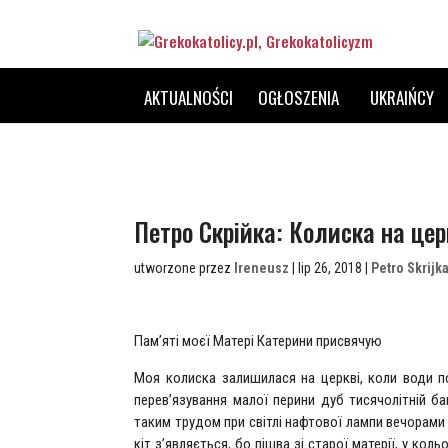
AKTUALNOŚCI
OGŁOSZENIA
UKRAIŃCY
Петро Скрійка: Колиска на цер
utworzone przez
Ireneusz
| lip 26, 2018 |
Petro Skrijk
Пам’яті моєї Матері Катерини присвячую
Моя колиска залишилася на церкві, коли води п
перев’язування малої перини дуб тисячолітній бав
таким трудом при світлі нафтової лампи вечорами де
кіт з’являється, бо пішва зі старої матерії, у кольо