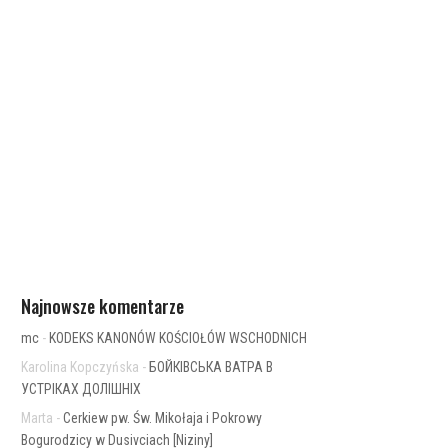
Najnowsze komentarze
mc
-
KODEKS KANONÓW KOŚCIOŁÓW WSCHODNICH
Karolina Kopczyńska
-
БОЙКІВСЬКА ВАТРА В
УСТРІКАХ ДОЛІШНІХ
Marta
-
Cerkiew pw. Św. Mikołaja i Pokrowy
Bogurodzicy w Dusivciach [Niziny]