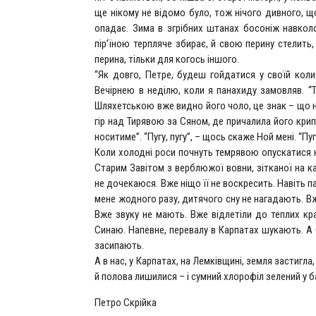
ще нікому не відомо було, тож нічого дивного, що
опадає. Зима в згрібних штанах босоніж навколо
пір’їною терпляче збирає, й свою перину стелить,
перина, тільки для когось іншого.
“Як довго, Петре, будеш гойдатися у своїй кол
Вечірнею в неділю, коли я панахиду замовляв. “
Шляхетською вже видно його чоло, це знак – що н
гір над Тирявою за Сяном, де причалила його крип
носитиме”. “Пугу, пугу”, – щось скаже Ной мені. “Пугу
Коли холодні роси почнуть темрявою опускатися н
Старим Завітом з верблюжої вовни, зітканої на к
не дочекаюся. Вже ніщо її не воскресить. Навіть п
мене жодного разу, дитячого сну не нагадають. Вж
Вже звуку не мають. Вже відлетіли до теплих кра
Синаю. Напевне, перевалу в Карпатах шукають. А 
засипають.
А в нас, у Карпатах, на Лемківщині, земля застигла
й полова лишилися – і сумний хлорофіл зелений у б
Петро Скрійка