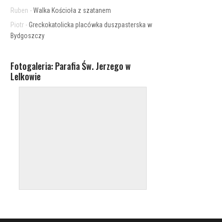
Ruben
-
Walka Kościoła z szatanem
Piotr
-
Greckokatolicka placówka duszpasterska w
Bydgoszczy
Fotogaleria: Parafia Św. Jerzego w
Lelkowie