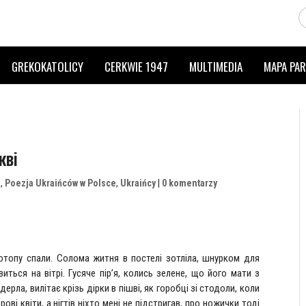
GREKOKATOLICY
CERKWIE 1947
MULTIMEDIA
MAPA PAR
кві
a
,
Poezja Ukraińców w Polsce
,
Ukraińcy
|
0 komentarzy
отопу спали. Солома житня в постелі зотліла, шнурком для
иться на вітрі. Гусяче пір’я, колись зелене, що його мати з
рла, вилітає крізь дірки в пішві, як горобці зі стодоли, коли
рові квіти, а нігтів ніхто мені не підстригав, про ножички тоді