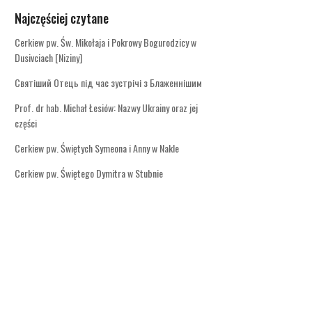
Najczęściej czytane
Cerkiew pw. Św. Mikołaja i Pokrowy Bogurodzicy w
Dusivciach [Niziny]
Святіший Отець під час зустрічі з Блаженнішим
Prof. dr hab. Michał Łesiów: Nazwy Ukrainy oraz jej
części
Cerkiew pw. Świętych Symeona i Anny w Nakle
Cerkiew pw. Świętego Dymitra w Stubnie