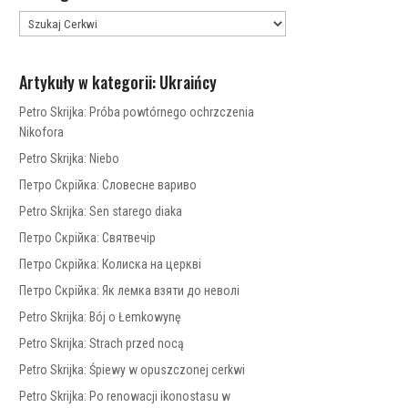
Artykuły w kategorii: Ukraińcy
Petro Skrijka: Próba powtórnego ochrzczenia
Nikofora
Petro Skrijka: Niebo
Петро Скрійка: Словесне вариво
Petro Skrijka: Sen starego diaka
Петро Скрійка: Святвечір
Петро Скрійка: Колиска на церкві
Петро Скрійка: Як лемка взяти до неволі
Petro Skrijka: Bój o Łemkowynę
Petro Skrijka: Strach przed nocą
Petro Skrijka: Śpiewy w opuszczonej cerkwi
Petro Skrijka: Po renowacji ikonostasu w