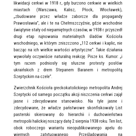
likwidacji cerkwi w 1918 r., gdy burzono cerkwie w wielkich
miastach (Warszawa, Kalisz, Płock, Włocławek),
„zbudowane przez władze zaborcze dla propagandy
Prawosławia”, ale i te na Chełmszczyźnie, gdzie wschodnie
świątynie stały od niepamiętnych czasów, w 1938 r. przyszedł
drugi etap rujnowania materialnych śladów Kościoła
wschodniego, w którym zniszczono „112 cerkwi i kaplic, nie
bacząc na ich wielkie wartości artystyczne”. Takie działania
wywołały oczywiście naturalną reakcję. Pisze ks. Kumor: „i
tym razem podniosły się słuszne protesty posłów
ukraińskich z drem Stepanem Baranem i metropolitą
Szeptyckim na czele”.
Zwierzchnik Kościoła greckokatolickiego metropolita Andrej
Szeptycki od samego początku akcji niszczenia cerkwi zajął
jasne i zdecydowane stanowisko. Na tyle jasne i
zdecydowane, że władze państwowe skonfiskowały List
pasterski skierowany do hierarchii i duchowieństwa
metropolii halickiej noszący datę 2 sierpnia 1938 roku. Ten list,
obok roboczego wariantu nieopublikowanego apelu do
wiernych zatytuowanego Prześladowania na