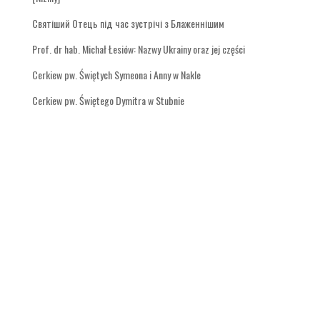
Святіший Отець під час зустрічі з Блаженнішим
Prof. dr hab. Michał Łesiów: Nazwy Ukrainy oraz jej części
Cerkiew pw. Świętych Symeona i Anny w Nakle
Cerkiew pw. Świętego Dymitra w Stubnie