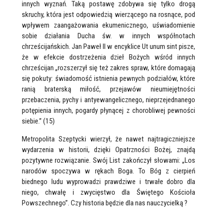
innych wyznań. Taką postawę zdobywa się tylko drogą
skruchy, która jest odpowiedzią wierzącego na rosnące, pod
wpływem zaangażowania ekumenicznego, uświadomienie
sobie działania Ducha św. w innych współnotach
chrześcijańskich. Jan Paweł II w encyklice Ut unum sint pisze,
że w efekcie dostrzeżenia dzieł Bożych wśród innych
chrześcijan „rozszerzył się też zakres spraw, które domagają
się pokuty: świadomość istnienia pewnych podziałów, które
ranią braterską miłość, przejawów nieumiejętności
przebaczenia, pychy i antyewangelicznego, nieprzejednanego
potępienia innych, pogardy płynącej z chorobliwej pewności
siebie.” (15)
Metropolita Szeptycki wierzył, że nawet najtragiczniejsze
wydarzenia w historii, dzięki Opatrzności Bożej, znajdą
pozytywne rozwiązanie. Swój List zakończył słowami: „Los
narodów spoczywa w rękach Boga. To Bóg z cierpień
biednego ludu wyprowadzi prawdziwe i trwałe dobro dla
niego, chwałę i zwycięstwo dla Świętego Kościoła
Powszechnego”. Czy historia będzie dla nas nauczycielką ?