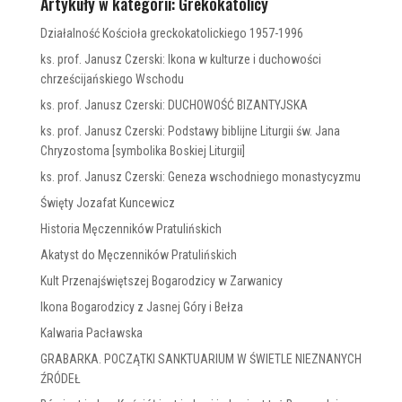
Artykuły w kategorii: Grekokatolicy
Działalność Kościoła greckokatolickiego 1957-1996
ks. prof. Janusz Czerski: Ikona w kulturze i duchowości
chrześcijańskiego Wschodu
ks. prof. Janusz Czerski: DUCHOWOŚĆ BIZANTYJSKA
ks. prof. Janusz Czerski: Podstawy biblijne Liturgii św. Jana
Chryzostoma [symbolika Boskiej Liturgii]
ks. prof. Janusz Czerski: Geneza wschodniego monastycyzmu
Święty Jozafat Kuncewicz
Historia Męczenników Pratulińskich
Akatyst do Męczenników Pratulińskich
Kult Przenajświętszej Bogarodzicy w Zarwanicy
Ikona Bogarodzicy z Jasnej Góry i Bełza
Kalwaria Pacławska
GRABARKA. POCZĄTKI SANKTUARIUM W ŚWIETLE NIEZNANYCH
ŹRÓDEŁ