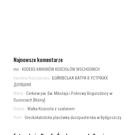
Najnowsze komentarze
mc
-
KODEKS KANONÓW KOŚCIOŁÓW WSCHODNICH
Karolina Kopczyńska
-
БОЙКІВСЬКА ВАТРА В УСТРІКАХ
ДОЛІШНІХ
Marta
-
Cerkiew pw. Św. Mikołaja i Pokrowy Bogurodzicy w
Dusivciach [Niziny]
Ruben
-
Walka Kościoła z szatanem
Piotr
-
Greckokatolicka placówka duszpasterska w Bydgoszczy