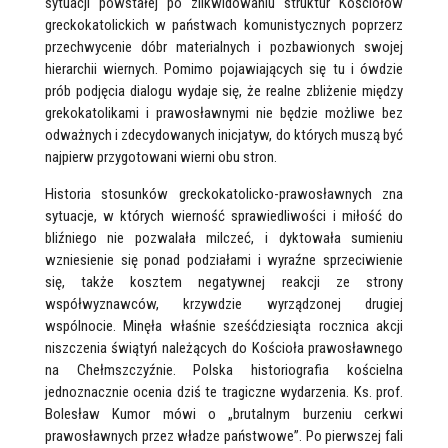
sytuacji powstałej po zlikwidowaniu struktur Kościołów
greckokatolickich w państwach komunistycznych poprzerz
przechwycenie dóbr materialnych i pozbawionych swojej
hierarchii wiernych. Pomimo pojawiających się tu i ówdzie
prób podjęcia dialogu wydaje się, że realne zbliżenie między
grekokatolikami i prawosławnymi nie będzie możliwe bez
odważnych i zdecydowanych inicjatyw, do których muszą być
najpierw przygotowani wierni obu stron.
Historia stosunków greckokatolicko-prawosławnych zna
sytuacje, w których wierność sprawiedliwości i miłość do
bliźniego nie pozwalała milczeć, i dyktowała sumieniu
wzniesienie się ponad podziałami i wyraźne sprzeciwienie
się, także kosztem negatywnej reakcji ze strony
współwyznawców, krzywdzie wyrządzonej drugiej
wspólnocie. Minęła właśnie sześćdziesiąta rocznica akcji
niszczenia świątyń należących do Kościoła prawosławnego
na Chełmszczyźnie. Polska historiografia kościelna
jednoznacznie ocenia dziś te tragiczne wydarzenia. Ks. prof.
Bolesław Kumor mówi o „brutalnym burzeniu cerkwi
prawosławnych przez władze państwowe”. Po pierwszej fali