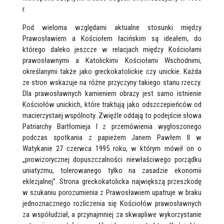
r.
Pod wieloma względami aktualne stosunki między
Prawosławiem a Kościołem łacińskim są ideałem, do
którego daleko jeszcze w relacjach między Kościołami
prawosławnymi a Katolickimi Kościołami Wschodnimi,
określanymi także jako greckokatolickie czy unickie. Każda
ze stron wskazuje na różne przyczyny takiego stanu rzeczy.
Dla prawosławnych kamieniem obrazy jest samo istnienie
Kościołów unickich, które traktują jako odszczepieńców od
macierzystaej wspólnoty. Zwięźle oddają to podejście słowa
Patriarchy Bartłomieja I z przemówienia wygłoszonego
podczas spotkania z papieżem Janem Pawłem II w
Watykanie 27 czerwca 1995 roku, w którym mówił on o
„prowizorycznej dopuszczalności niewłaściwego porządku
uniatyzmu, tolerowanego tylko na zasadzie ekonomii
eklezjalnej”. Strona greckokatolicka największą przeszkodę
w szukaniu porozumienia z Prawosławiem upatruje w braku
jednoznacznego rozliczenia się Kościołów prawosławnych
za współudział, a przynajmniej za skwapliwe wykorzystanie