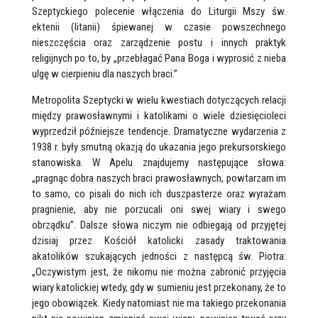
Szeptyckiego polecenie włączenia do Liturgii Mszy św.
ektenii (litanii) śpiewanej w czasie powszechnego
nieszczęścia oraz zarządzenie postu i innych praktyk
religijnych po to, by „przebłagać Pana Boga i wyprosić z nieba
ulgę w cierpieniu dla naszych braci.”
Metropolita Szeptycki w wielu kwestiach dotyczących relacji
między prawosławnymi i katolikami o wiele dziesięcioleci
wyprzedził późniejsze tendencje. Dramatyczne wydarzenia z
1938 r. były smutną okazją do ukazania jego prekursorskiego
stanowiska. W Apelu znajdujemy następujące słowa:
„pragnąc dobra naszych braci prawosławnych, powtarzam im
to samo, co pisali do nich ich duszpasterze oraz wyrażam
pragnienie, aby nie porzucali oni swej wiary i swego
obrządku”. Dalsze słowa niczym nie odbiegają od przyjętej
dzisiaj przez Kościół katolicki zasady traktowania
akatolików szukających jedności z następcą św. Piotra:
„Oczywistym jest, że nikomu nie można zabronić przyjęcia
wiary katolickiej wtedy, gdy w sumieniu jest przekonany, że to
jego obowiązek. Kiedy natomiast nie ma takiego przekonania