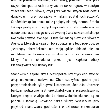
nikt nie powinien zmieniać swej wiary, powinien trwać przy
swych duszpasterzach i przy wierze swych ojców w ścisłym
znaczeniu tego słowa, czyli przy wierze swych rodziców i
dziadków, i przy obrządku w jakim został ochrzczony”.
Sześćdziesiąt lat temu takie poglądy nie były normą. Źródła
takiego podejścia Szeptyckiego należy chyba upatrywać w
uznawaniu przez niego siły zbawczej życia sakramentalnego
Kościoła prawosławnego. O tym świadczą niezbicie słowa z
Apelu, w których wyraża on ból i oburzenie z tego powodu, że
„wierzący chrześcijanie nie mają gdzie zbierać się na
modlitwę, pozbawieni są możliwości uczestniczenia we
Mszy św. i składania przez ręce kapłana ofiary
Przenajświętszej Eucharystii”.
Stanowisko zajęte przez Metropolitę Szeptyckiego wobec
akcji niszczenia cerkwi na Chełmszczyźnie godne jest
przypomnienia nie tylko gwoli historycznej ścisłości. Jeszcze
bardziej potrzebne jest grekokatolikom i prawosławnym,
którym często wydaje się, że nieodwołalnie skazani są na
podział i izolację. Powinno także służyć wszystkim jako
przykład szanowania godności i wrażliwości chrześciajan