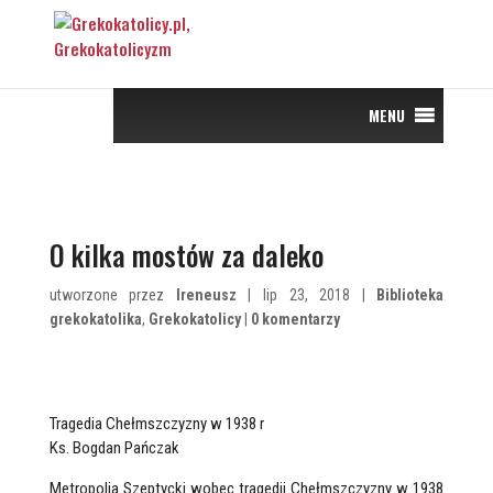
MENU
O kilka mostów za daleko
utworzone przez
Ireneusz
| lip 23, 2018 |
Biblioteka
grekokatolika
,
Grekokatolicy
|
0 komentarzy
Tragedia Chełmszczyzny w 1938 r
Ks. Bogdan Pańczak
Metropolia Szeptycki wobec tragedii Chełmszczyzny w 1938