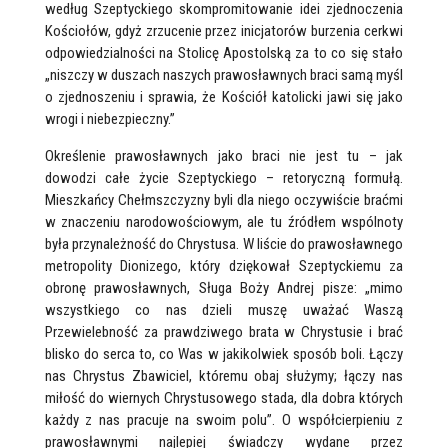
według Szeptyckiego skompromitowanie idei zjednoczenia
Kościołów, gdyż zrzucenie przez inicjatorów burzenia cerkwi
odpowiedzialności na Stolicę Apostolską za to co się stało
„niszczy w duszach naszych prawosławnych braci samą myśl
o zjednoszeniu i sprawia, że Kościół katolicki jawi się jako
wrogi i niebezpieczny.”
Określenie prawosławnych jako braci nie jest tu – jak
dowodzi całe życie Szeptyckiego – retoryczną formułą.
Mieszkańcy Chełmszczyzny byli dla niego oczywiście braćmi
w znaczeniu narodowościowym, ale tu źródłem wspólnoty
była przynależność do Chrystusa. W liście do prawosławnego
metropolity Dionizego, który dziękował Szeptyckiemu za
obronę prawosławnych, Sługa Boży Andrej pisze: „mimo
wszystkiego co nas dzieli muszę uważać Waszą
Przewielebność za prawdziwego brata w Chrystusie i brać
blisko do serca to, co Was w jakikolwiek sposób boli. Łączy
nas Chrystus Zbawiciel, któremu obaj służymy; łączy nas
miłość do wiernych Chrystusowego stada, dla dobra których
każdy z nas pracuje na swoim polu”. O współcierpieniu z
prawosławnymi najlepiej świadczy wydane przez