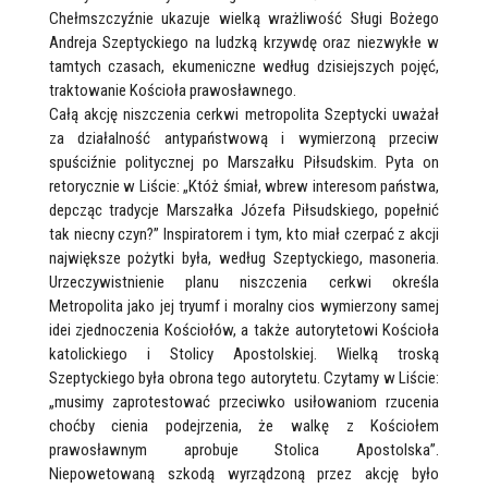
Chełmszczyźnie ukazuje wielką wrażliwość Sługi Bożego
Andreja Szeptyckiego na ludzką krzywdę oraz niezwykłe w
tamtych czasach, ekumeniczne według dzisiejszych pojęć,
traktowanie Kościoła prawosławnego.
Całą akcję niszczenia cerkwi metropolita Szeptycki uważał
za działalność antypaństwową i wymierzoną przeciw
spuściźnie politycznej po Marszałku Piłsudskim. Pyta on
retorycznie w Liście: „Któż śmiał, wbrew interesom państwa,
depcząc tradycje Marszałka Józefa Piłsudskiego, popełnić
tak niecny czyn?” Inspiratorem i tym, kto miał czerpać z akcji
największe pożytki była, według Szeptyckiego, masoneria.
Urzeczywistnienie planu niszczenia cerkwi określa
Metropolita jako jej tryumf i moralny cios wymierzony samej
idei zjednoczenia Kościołów, a także autorytetowi Kościoła
katolickiego i Stolicy Apostolskiej. Wielką troską
Szeptyckiego była obrona tego autorytetu. Czytamy w Liście:
„musimy zaprotestować przeciwko usiłowaniom rzucenia
choćby cienia podejrzenia, że walkę z Kościołem
prawosławnym aprobuje Stolica Apostolska”.
Niepowetowaną szkodą wyrządzoną przez akcję było