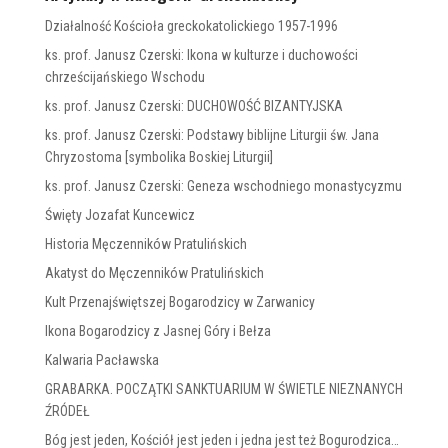
Działalność Kościoła greckokatolickiego 1957-1996
ks. prof. Janusz Czerski: Ikona w kulturze i duchowości
chrześcijańskiego Wschodu
ks. prof. Janusz Czerski: DUCHOWOŚĆ BIZANTYJSKA
ks. prof. Janusz Czerski: Podstawy biblijne Liturgii św. Jana
Chryzostoma [symbolika Boskiej Liturgii]
ks. prof. Janusz Czerski: Geneza wschodniego monastycyzmu
Święty Jozafat Kuncewicz
Historia Męczenników Pratulińskich
Akatyst do Męczenników Pratulińskich
Kult Przenajświętszej Bogarodzicy w Zarwanicy
Ikona Bogarodzicy z Jasnej Góry i Bełza
Kalwaria Pacławska
GRABARKA. POCZĄTKI SANKTUARIUM W ŚWIETLE NIEZNANYCH
ŹRÓDEŁ
Bóg jest jeden, Kościół jest jeden i jedna jest też Bogurodzica…