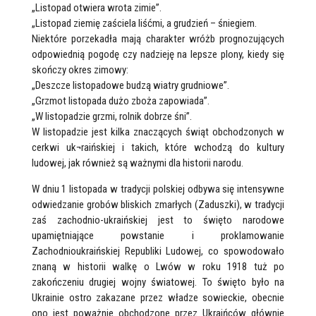
„Listopad otwiera wrota zimie”.
„Listopad ziemię zaściela liśćmi, a grudzień – śniegiem.
Niektóre porzekadła mają charakter wróżb prognozujących
odpowiednią pogodę czy nadzieję na lepsze plony, kiedy się
skończy okres zimowy:
„Deszcze listopadowe budzą wiatry grudniowe”.
„Grzmot listopada dużo zboża zapowiada”.
„W listopadzie grzmi, rolnik dobrze śni”.
W listopadzie jest kilka znaczących świąt obchodzonych w
cerkwi uk¬raińskiej i takich, które wchodzą do kultury
ludowej, jak również są ważnymi dla historii narodu.
W dniu 1 listopada w tradycji polskiej odbywa się intensywne
odwiedzanie grobów bliskich zmarłych (Zaduszki), w tradycji
zaś zachodnio-ukraińskiej jest to święto narodowe
upamiętniające powstanie i proklamowanie
Zachodnioukraińskiej Republiki Ludowej, co spowodowało
znaną w historii walkę o Lwów w roku 1918 tuż po
zakończeniu drugiej wojny światowej. To święto było na
Ukrainie ostro zakazane przez władze sowieckie, obecnie
ono jest poważnie obchodzone przez Ukraińców głównie