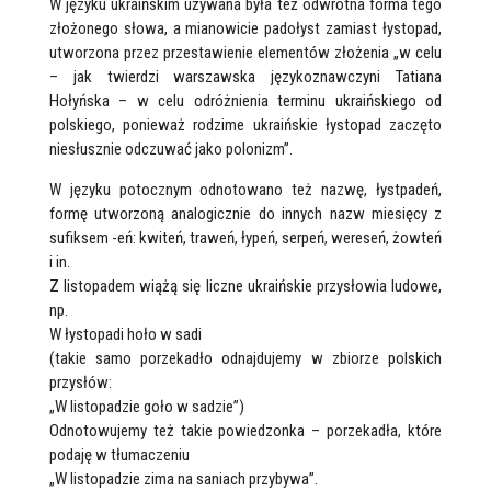
W języku ukraińskim używana była też odwrotna forma tego
złożonego słowa, a mianowicie padołyst zamiast łystopad,
utworzona przez przestawienie elementów złożenia „w celu
– jak twierdzi warszawska językoznawczyni Tatiana
Hołyńska – w celu odróżnienia terminu ukraińskiego od
polskiego, ponieważ rodzime ukraińskie łystopad zaczęto
niesłusznie odczuwać jako polonizm”.
W języku potocznym odnotowano też nazwę, łystpadeń,
formę utworzoną analogicznie do innych nazw miesięcy z
sufiksem -eń: kwiteń, traweń, łypeń, serpeń, wereseń, żowteń
i in.
Z listopadem wiążą się liczne ukraińskie przysłowia ludowe,
np.
W łystopadi hoło w sadi
(takie samo porzekadło odnajdujemy w zbiorze polskich
przysłów:
„W listopadzie goło w sadzie”)
Odnotowujemy też takie powiedzonka – porzekadła, które
podaję w tłumaczeniu
„W listopadzie zima na saniach przybywa”.