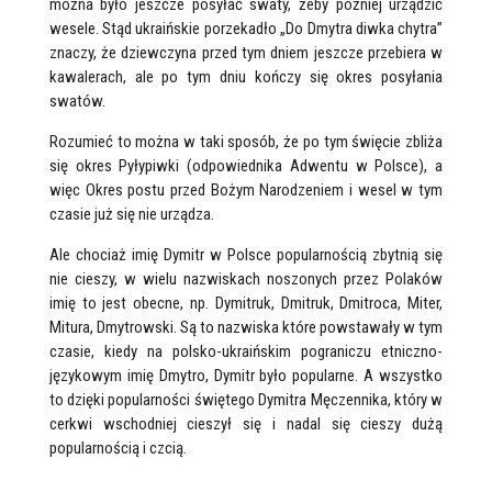
można było jeszcze posyłać swaty, żeby później urządzić
wesele. Stąd ukraińskie porzekadło „Do Dmytra diwka chytra”
znaczy, że dziewczyna przed tym dniem jeszcze przebiera w
kawalerach, ale po tym dniu kończy się okres posyłania
swatów.
Rozumieć to można w taki sposób, że po tym święcie zbliża
się okres Pyłypiwki (odpowiednika Adwentu w Polsce), a
więc Okres postu przed Bożym Narodzeniem i wesel w tym
czasie już się nie urządza.
Ale chociaż imię Dymitr w Polsce popularnością zbytnią się
nie cieszy, w wielu nazwiskach noszonych przez Polaków
imię to jest obecne, np. Dymitruk, Dmitruk, Dmitroca, Miter,
Mitura, Dmytrowski. Są to nazwiska które powstawały w tym
czasie, kiedy na polsko-ukraińskim pograniczu etniczno-
językowym imię Dmytro, Dymitr było popularne. A wszystko
to dzięki popularności świętego Dymitra Męczennika, który w
cerkwi wschodniej cieszył się i nadal się cieszy dużą
popularnością i czcią.