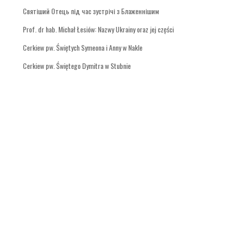
Святіший Отець під час зустрічі з Блаженнішим
Prof. dr hab. Michał Łesiów: Nazwy Ukrainy oraz jej części
Cerkiew pw. Świętych Symeona i Anny w Nakle
Cerkiew pw. Świętego Dymitra w Stubnie