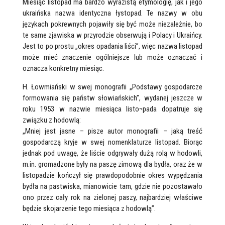
Miesiąc listopad ma bardzo wyrazistą etymologię, jak i jego
ukraińska nazwa identyczna łystopad. Te nazwy w obu
językach pokrewnych pojawiły się być może niezależnie, bo
te same zjawiska w przyrodzie obserwują i Polacy i Ukraińcy.
Jest to po prostu „okres opadania liści”, więc nazwa listopad
może mieć znaczenie ogólniejsze lub może oznaczać i
oznacza konkretny miesiąc.
H. Łowmiański w swej monografii „Podstawy gospodarcze
formowania się państw słowiańskich”, wydanej jeszcze w
roku 1953 w nazwie miesiąca listo¬pada dopatruje się
związku z hodowlą:
„Mniej jest jasne – pisze autor monografii – jaką treść
gospodarczą kryje w swej nomenklaturze listopad. Biorąc
jednak pod uwagę, że liście odgrywały dużą rolą w hodowli,
m.in. gromadzone były na paszę zimową dla bydła, oraz że w
listopadzie kończył się prawdopodobnie okres wypędzania
bydła na pastwiska, mianowicie tam, gdzie nie pozostawało
ono przez cały rok na zielonej paszy, najbardziej właściwe
będzie skojarzenie tego miesiąca z hodowlą”.