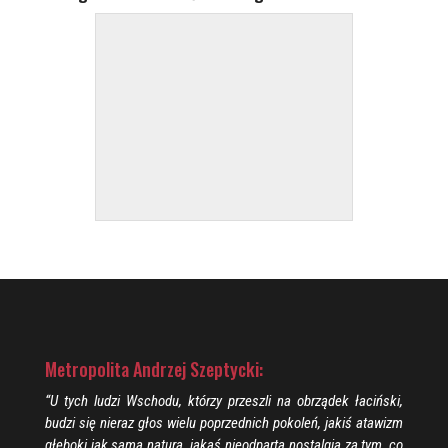
Metropolita Andrzej Szeptycki:
“U tych ludzi Wschodu, którzy przeszli na obrządek łaciński,
budzi się nieraz głos wielu poprzednich pokoleń, jakiś atawizm
głęboki jak sama natura, jakaś nieodparta nostalgia za tym, co