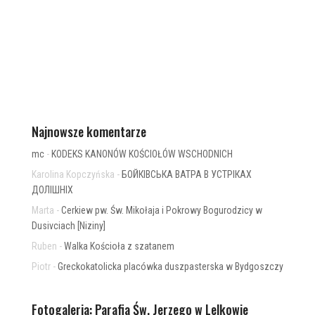
Najnowsze komentarze
mc
-
KODEKS KANONÓW KOŚCIOŁÓW WSCHODNICH
Karolina Kopczyńska
-
БОЙКІВСЬКА ВАТРА В УСТРІКАХ
ДОЛІШНІХ
Marta
-
Cerkiew pw. Św. Mikołaja i Pokrowy Bogurodzicy w
Dusivciach [Niziny]
Ruben
-
Walka Kościoła z szatanem
Piotr
-
Greckokatolicka placówka duszpasterska w Bydgoszczy
Fotogaleria: Parafia Św. Jerzego w Lelkowie