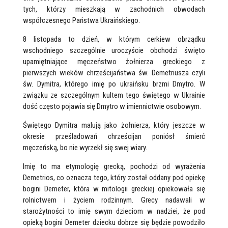
tych, którzy mieszkają w zachodnich obwodach
współczesnego Państwa Ukraińskiego.
8 listopada to dzień, w którym cerkiew obrządku
wschodniego szczególnie uroczyście obchodzi święto
upamiętniające męczeństwo żołnierza greckiego z
pierwszych wieków chrześcijaństwa św. Demetriusza czyli
św. Dymitra, którego imię po ukraińsku brzmi Dmytro. W
związku ze szczególnym kultem tego świętego w Ukrainie
dość często pojawia się Dmytro w imiennictwie osobowym.
Świętego Dymitra malują jako żołnierza, który jeszcze w
okresie prześladowań chrześcijan poniósł śmierć
męczeńską, bo nie wyrzekł się swej wiary.
Imię to ma etymologię grecką, pochodzi od wyrażenia
Demetrios, co oznacza tego, który został oddany pod opiekę
bogini Demeter, która w mitologii greckiej opiekowała się
rolnictwem i życiem rodzinnym. Grecy nadawali w
starożytności to imię swym dzieciom w nadziei, że pod
opieką bogini Demeter dziecku dobrze się będzie powodziło