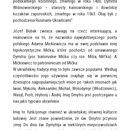
podskarbiego koronnego, zmarłego w roku 1400, Dymitra
Wiśniowieckiego – starosty kaniowskiego i dowódcę
kozaków zaporoskich, zmarłego w roku 1563. Obaj byli z
pochodzenia Rusinami-Ukraińcami”.
Józef Bubak zwraca uwagę na rzecz interesującą, a
mianowicie na to, że nazwisko najwybitniejszego poety
polskiego Adama Mickiewicza ma w swej podstawie imię
hipokorystyczne Mićka, które pochodzi od omawianego
Dymitra (por. białoruskie Mićka czy ros. Mitia, Mit’ka). A
Mićkiewicz to patronimicum od Mićka.
W ukraińskiej tradycji imię to było zawsze popularne. Według
częstotliwości jogo używania znajduje się w pierwszej
dziesiątce najpopularniejszych imion po takich imionach jak
Iwan, Mykoła, Aleksander, Michał, Wołodymyr (Włodzimierz),
Wasyl, Piotr, Hryhorij i Andrij. Imię Dmytro jest postrzegane u
nas jako typowo ukraińskie.
Imię to funkcjonuje również w ukraińskiej słownej kulturze
ludowej. Jest znane powiedzenie, że św. Dmytro przynosi
zimę. Do dnia św. Dymytrija w niektórych miejscowościach